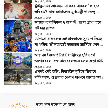
৪-এর
August 7, 2026
ট্রাইবুনালে আবেদন না করে থাকলে কি হবে
ভবিষৎ? সাফ জানালেন মুখ্যমন্ত্রী শুভেন্দু
অধিকারী
August 7, 2026
আজকের রাশিফল ৭ অগাস্ট, ভাগ্য প্রসন্ন হবে
এই চার রাশির
August 7, 2026
যোগ্যতা থাকলেও এই তারকাকে সুযোগ দিচ্ছে
না গম্ভীর! শ্রীলঙ্কাতেই ভারতের জার্সিতে শেষ
ম্যাচ খেলবেন এই ক্রিকেটার?
August 6, 2026
আর নয় বৈষম্য! RAC যাত্রীদের সুবিধার্থে
তৎপর রেল, জোনাল রেলওয়ে পেল কড়া চিঠি
August 6, 2026
এখনই নেই স্বস্তি, বিরামহীন বৃষ্টিতে ভিজবে
দক্ষিণবঙ্গ, শুক্রবার কেমন থাকবে আবহাওয়া?
August 6, 2026
বাংলা খবর মানেই
বাংলা হান্ট!