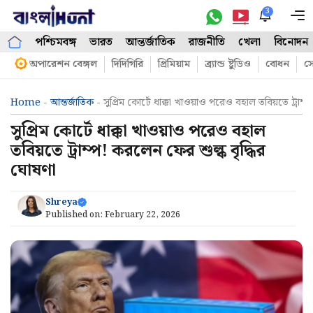
Skip
3
M
to
পশ্চিমবঙ্গ
ভারত
আন্তর্জাতিক
রাজনীতি
খেলা
বিনোদন
content
অপারেশন বেঙ্গল
দিদিগিরি
প্রিমিয়াম
ব্র্যান্ড ষ্টুডিও
বোধন
সো
Home
-
আন্তর্জাতিক
-
সুপ্রিম কোর্টে ধাক্কা খাওয়াও পরেও বহাল তবিয়তে ট্রাম
সুপ্রিম কোর্টে ধাক্কা খাওয়াও পরেও বহাল
তবিয়তে ট্রাম্প! করলেন ফের শুল্ক বৃদ্ধির
ঘোষণা
Shreya
Published on:
February 22, 2026