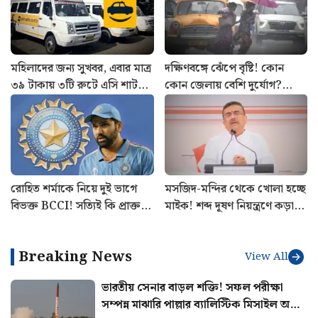
মহিলাদের জন্য সুখবর, এবার মাত্র
দক্ষিণবঙ্গে ঝেঁপে বৃষ্টি! কোন
৩৯ টাকায় ৩টি রুটে এসি শাটল
কোন জেলায় বেশি দুর্যোগ?
পরিষেবা চালু Yatri Sathi-র
আজকের আবহাওয়ার খবর
রোহিত শর্মাকে নিয়ে দুই ভাগে
মসজিদ-মন্দির থেকে খোলা হচ্ছে
বিভক্ত BCCI! সত্যিই কি প্রাক্তন
মাইক! শব্দ দূষণ নিয়ন্ত্রণে কড়া
ভারতীয় অধিনায়কের অবসর
ব্যবস্থা রাজ্য সরকারের
চাইছে বোর্ড
Breaking News
View All
ভারতীয় সেনার বাড়ল শক্তি! সফল পরীক্ষা
সম্পন্ন মাঝারি পাল্লার ব্যালিস্টিক মিসাইল অগ্নি