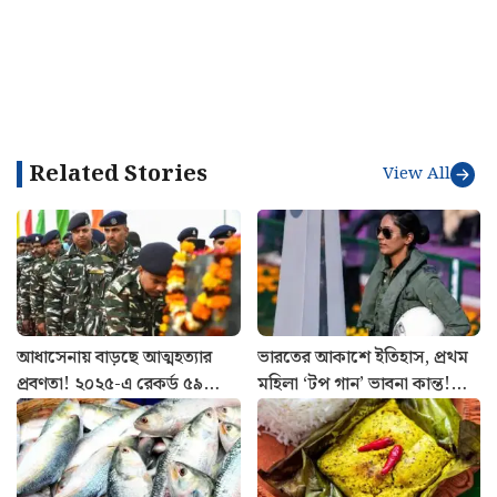
Related Stories
View All
আধাসেনায় বাড়ছে আত্মহত্যার
ভারতের আকাশে ইতিহাস, প্রথম
প্রবণতা! ২০২৫-এ রেকর্ড ৫৯
মহিলা ‘টপ গান’ ভাবনা কান্ত!
CRPF জওয়ানের মৃত্যু, প্রকাশ্যে
যুদ্ধকৌশলে নতুন মাইলফলক
রিপোর্ট
বায়ুসেনার