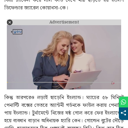
বিশ্ৰী ট্যাকেল করে লাল কার্ড দেখে মাঠ ছাড়তে হয় ইংলিশ
ডিফেন্ডার জ্যারেল কোয়ানসা-কে।
Advertisement
কিন্তু তারপরেও লড়াই ছাড়েনি ইংল্যান্ড। ম্যাচের ৫৮ মিনিটে
পেনাল্টি বক্সের ভেতরে অ্যান্টনী গর্ডনকে ফাউল করায় পেনাল্টি
পায় ইংল্যান্ড। টুর্নামেন্টে নিজের ষষ্ঠ গোল করে ফের ইংল্যান্ডের
হয়ে ব্যবধান বাড়ান অধিনায়ক হ্যারি কেন। গোল্ডেন বুটের দৌড়ে