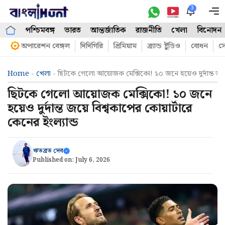
Skip
3
M
to
পশ্চিমবঙ্গ
ভারত
আন্তর্জাতিক
রাজনীতি
খেলা
বিনোদন
content
অপারেশন বেঙ্গল
দিদিগিরি
প্রিমিয়াম
ব্র্যান্ড ষ্টুডিও
বোধন
সো
Home
-
খেলা
-
ছিটকে গেলো আয়োজক মেক্সিকো! ১০ জনে হয়েও দুর্দান্ত জয়ে ব
ছিটকে গেলো আয়োজক মেক্সিকো! ১০ জনে
হয়েও দুর্দান্ত জয়ে বিশ্বকাপের কোয়ার্টারে
কেনের ইংল্যান্ড
ঋতব্রত দেব
Published on:
July 6, 2026