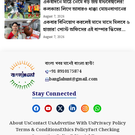
একইদিনে মাঠে নেমে বড় জয় ইস্টবেঙ্গলের!
কলকাতা লিগে আবারও ধাক্কা মোহনবাগানের
August 7, 2026
একবার বিনিয়োগ করলেই মাসে মাসে মিলবে ৬
হাজার! পোস্ট অফিসের এই বাম্পার স্কিমের
হিসাব বুঝুন
August 7, 2026
বাংলা খবর মানেই
বাংলা হান্ট!
+91 8910175874
banglahunt@gmail.com
Stay Connected
About Us
Contact Us
Advertise With Us
Privacy Policy
Terms & Conditions
Ethics Policy
Fact Checking