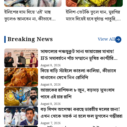
ইলিশের দাম দিয়ে ‘এই’ মাছ
ইলিশ-ভেটকি ভুলে যান, মুরগির
ভুলেও আনবেন না, কীভাবে
মাংস দিয়েই হবে দুর্দান্ত পাতুরি,
বুঝবেন ফারাক?
রইল রেসিপি
Breaking News
View All
সাফল্যের পঞ্চমুকুট সানা ফায়াজের মাথায়!
IFS সমাবর্তনে পাঁচ সম্মানে ভূষিত কাশ্মীরি
কন্যা
August 8, 2026
বিয়ে বাড়ি স্টাইলে কাতলা কালিয়া, কীভাবে
বানাবেন দেখে নিন রেসিপি
August 8, 2026
আজকের রাশিফল ৮ জুন, বড়সড় সুসংবাদ
পাবে এই চার রাশি
August 8, 2026
বড় বিপদ অপেক্ষা করছে ভারতীয় দলের জন্য!
এখন থেকে সতর্ক না হলে ফল ভুগবেন গম্ভীররা
August 7, 2026