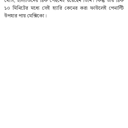
মেসি, হাল্যান্ডদের ঠিক পেছনেই রয়েছেন তিনি। কিন্তু তার ঠিক
১০ মিনিটের মধ্যে সেই হ্যারি কেনের করা ফাউলেই পেনাল্টি
উপহার পায় মেক্সিকো।