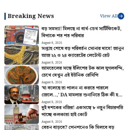
ঘোষণা, নয়া বিজ্ঞপ্তি জারি করল
অনুরোধ ঋষভ পন্থের! কী
নবান্ন
জানালেন পুষ্কর সিং ধামি?
Breaking News
View All
বড় সমস্যা! মিলছে না বার্থ-ডেথ সার্টিফিকেট,
বিপাকে শত শত পরিবার
August 8, 2026
সপ্তাহ শেষে বড় পরিবর্তন সোনার দামে! জানুন
আজ ২২ ও ২৪ ক্যারেটের লেটেস্ট রেট
August 8, 2026
আমতেলের সঙ্গে ইলিশের টক ঝাল যুগলবন্দি,
চেখে দেখুন এই ইউনিক রেসিপি
August 8, 2026
‘যা বলেছে তা পালন না করতে পারলে
জেলে..,’ DA মামলার শুনানিতে ঠিক কী হল?
জানালেন আইনজীবী বিকাশ রঞ্জন
August 8, 2026
দুই দশকের নজির! একসঙ্গে ৮ নতুন বিচারপতি
পাচ্ছে কলকাতা হাই কোর্ট
August 8, 2026
বেতন বাড়বে? পেনশনেও কি মিলবে বড়