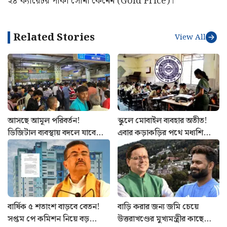
২৪ ক্যারেটর পাকা সোনা কেনেন (Gold Price)।
Related Stories
View All
আসছে আমূল পরিবর্তন!
স্কুলে মোবাইল ব্যবহার অতীত!
ডিজিটাল ব্যবস্থায় বদলে যাবে
এবার কড়াকড়ির পথে মধ্যশিক্ষা
কলকাতা মেট্রোর স্টেশন
পর্ষদ, জারি বিজ্ঞপ্তি
পরিচালনা
বার্ষিক ৫ শতাংশ বাড়বে বেতন!
বাড়ি করার জন্য জমি চেয়ে
সপ্তম পে কমিশন নিয়ে বড়
উত্তরাখণ্ডের মুখ্যমন্ত্রীর কাছে