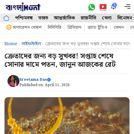
Skip
3
M
to
পশ্চিমবঙ্গ
ভারত
আন্তর্জাতিক
রাজনীতি
খেলা
বিনোদন
content
অপারেশন বেঙ্গল
দিদিগিরি
প্রিমিয়াম
ব্র্যান্ড ষ্টুডিও
বোধন
সো
Home
-
লাইফস্টাইল
-
ক্রেতাদের জন্য বড় সুখবর! সপ্তাহ শেষে সোনার দাম
ক্রেতাদের জন্য বড় সুখবর! সপ্তাহ শেষে
সোনার দামে পতন, জানুন আজকের রেট
Sreetama Das
Published on:
April 11, 2026