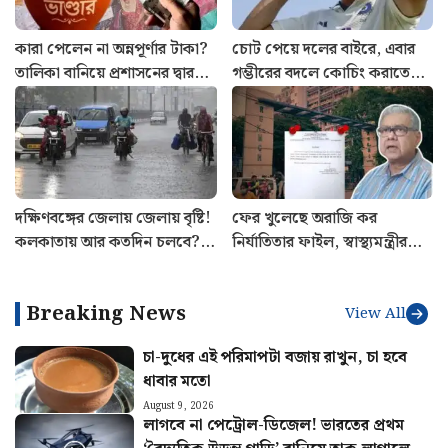
কারা পেলেন না অন্নপূর্ণার টাকা?
চোট পেয়ে দলের বাইরে, এবার
তালিকা বানিয়ে প্রশাসনের দ্বারস্থ
গম্ভীরের বদলে কোচিং করাতে
কংগ্রেস
শুরু করলেন শুভমান গিল
দক্ষিণবঙ্গের জেলায় জেলায় বৃষ্টি!
ফের খুলেছে অরাজি কর
কলকাতায় আর কতদিন চলবে?
নির্যাতিতার ফাইল, স্বাস্থ্যমন্ত্রীর
আবহাওয়ার লেটেস্ট আপডেট
সাথে বৈঠক সেরে ঘোষণা
শুভেন্দু অধিকারীর
Breaking News
View All
চা-দুধের এই পরিমাপটা বজায় রাখুন, চা হবে
ধাবার মতো
August 9, 2026
লাগবে না পেট্রোল-ডিজেল! ভারতের প্রথম