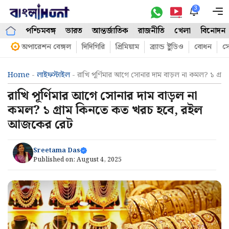
Skip
3
M
to
পশ্চিমবঙ্গ
ভারত
আন্তর্জাতিক
রাজনীতি
খেলা
বিনোদন
content
অপারেশন বেঙ্গল
দিদিগিরি
প্রিমিয়াম
ব্র্যান্ড ষ্টুডিও
বোধন
সো
Home
-
লাইফস্টাইল
-
রাখি পূর্ণিমার আগে সোনার দাম বাড়ল না কমল? ১ গ
রাখি পূর্ণিমার আগে সোনার দাম বাড়ল না
কমল? ১ গ্ৰাম কিনতে কত খরচ হবে, রইল
আজকের রেট
Sreetama Das
Published on:
August 4, 2025