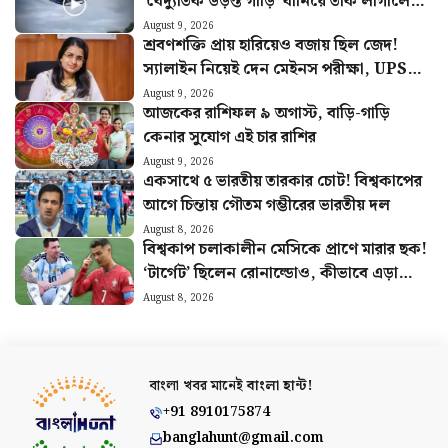
‘বৈদ্যুতিক উড়ন্ত গাড়ি’ বানিয়ে তাক লাগালেন
উত্তরাখণ্ডের রবি
August 9, 2026
শ্রবণশক্তি প্রায় হারিয়েও বজায় ছিল জেদ!
স্যালাইন নিয়েই দেন মেইনস পরীক্ষা, UPSC-
তে বাজিমাত সৌম্যার
August 9, 2026
আজকের রাশিফল ৯ অগাস্ট, বাড়ি-গাড়ি
কেনার সুযোগ এই চার রাশির
August 9, 2026
একসাথে ৫ ভারতীয় তারকার চোট! বিশ্বকাপের
আগে চিন্তায় গৌতম গম্ভীরের ভারতীয় দল
August 8, 2026
বিশ্বকাপ চলাকালীন মেসিকে প্রাণে মারার ছক!
‘টার্গেট’ ছিলেন রোনাল্ডোও, কীভাবে এড়ানো
গেল হামলা?
August 8, 2026
বাংলা খবর মানেই
বাংলা হান্ট!
+91 8910175874
banglahunt@gmail.com