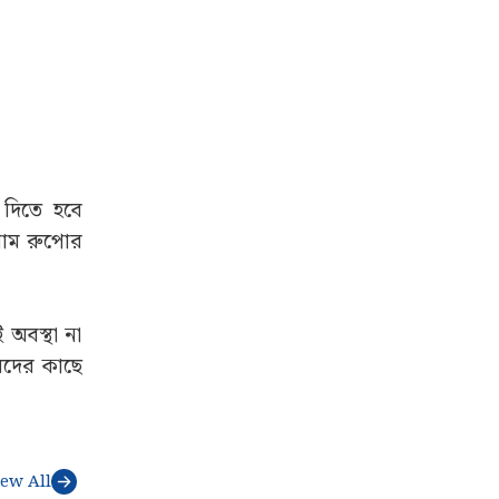
দিতে হবে
ৰাম রুপোর
 অবস্থা না
য়দের কাছে
iew All