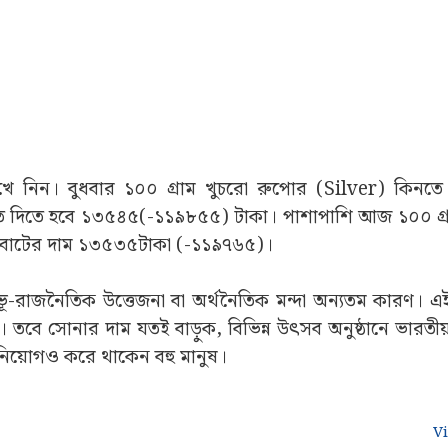
িন। বুধবার ১০০ গ্ৰাম খুচরো রুপোর (Silver) কিনতে 
ে দিতে হবে ১৩৫৪৫(-১১৯৮৫৫) টাকা। পাশাপাশি আজ ১০০ গ্
 বাটের দাম ১৩৫৩৫টাকা (-১১৯৭৬৫)।
ভূ-রাজনৈতিক উত্তেজনা বা অর্থনৈতিক মন্দা অন্যতম কারণ। এই
। তবে সোনার দাম যতই বাড়ুক, বিভিন্ন উৎসব অনুষ্ঠানে ভারতী
বিনিয়োগও করে থাকেন বহু মানুষ।
V