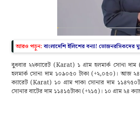
আরও পড়ুন:
বাংলাদেশি ইলিশের বন্যা! ভোজনরসিকদের মু
বুধবার ২২ক্যারেট (Karat) ১ গ্ৰাম হলমার্ক সোনা দা
হলমার্ক সোনা দাম ১০৯০৫০ টাকা (+২,০৫০)। আজ ২৪ ক
ক্যারেট (Karat) ১০ গ্ৰাম পাকা সোনার দাম ১১৪৭৫০
সোনার বাটের দাম ১১৪১৫টাকা (+২১৫)। ১০ গ্ৰাম ২৪ ক্