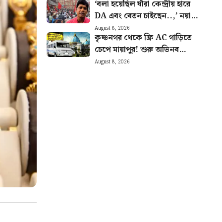
‘বলা হয়েছিল যাঁরা কেন্দ্রীয় হারে
DA এবং বেতন চাইছেন..,’ নয়া
বিজ্ঞপ্তি নিয়ে খুশি সংগ্রামী যৌথ
August 8, 2026
কৃষ্ণনগর থেকে ফ্রি AC গাড়িতে
মঞ্চ
চেপে মায়াপুর! শুরু অভিনব
পরিষেবা, কারা সুবিধা পাবেন জানুন
August 8, 2026