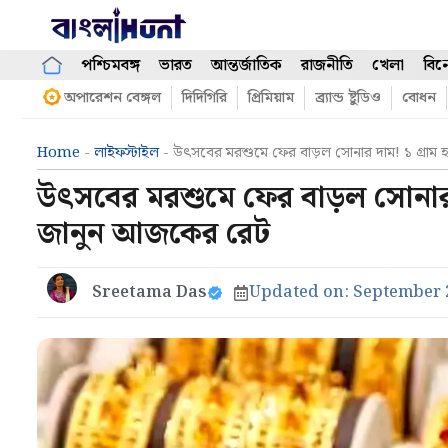
Skip
to
content
পশ্চিমবঙ্গ
ভারত
আন্তর্জাতিক
রাজনীতি
খেলা
বিন
অপারেশন বেঙ্গল
দিদিগিরি
প্রিমিয়াম
ব্র্যান্ড ষ্টুডিও
বোধন
Home
-
লাইফস্টাইল
-
উৎসবের মরশুমে ফের বাড়ল সোনার দাম! ১ গ্রাম
উৎসবের মরশুমে ফের বাড়ল সোনার 
জানুন আজকের রেট
Sreetama Das
Updated on:
September 2