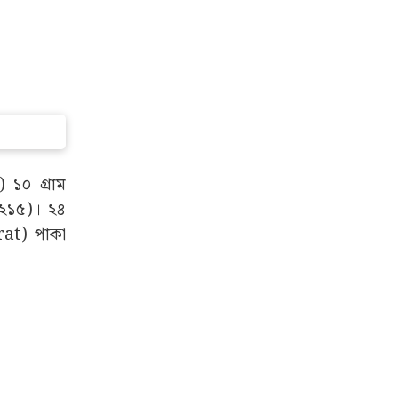
 ১০ গ্ৰাম
+২১৫)। ২৪
rat) পাকা