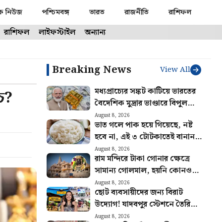
ক নিউজ
পশ্চিমবঙ্গ
ভারত
রাজনীতি
রাশিফল
রাশিফল
লাইফস্টাইল
অন্যান্য
Breaking News
View All
মধ্যপ্রাচ্যের সঙ্কট কাটিয়ে ভারতের
চ?
বৈদেশিক মুদ্রার ভাণ্ডারে বিপুল
বৃদ্ধি! ঊর্ধ্বগতি গোল্ড রিজার্ভেও
August 8, 2026
ভাত গলে পাক হয়ে গিয়েছে, নষ্ট
হবে না, এই ৩ টোটকাতেই বানান
ঝরঝরে
August 8, 2026
রাম মন্দিরে টাকা গোনার ক্ষেত্রে
সামান্য গোলমাল, হয়নি কোনও
দুর্নীতি! কী জানানো হল অডিট
August 8, 2026
ছোট ব্যবসায়ীদের জন্য বিরাট
রিপোর্টে?
উদ্যোগ! যাদবপুর স্টেশনে তৈরি
হবে শপিং হাব, ঘোষণা রেলের
August 8, 2026