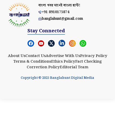
বাংলা খবর মানেই
বাংলা হান্ট!
+91 8910175874
banglahunt@gmail.com
Stay Connected
About Us
Contact Us
Advertise With Us
Privacy Policy
Terms & Conditions
Ethics Policy
Fact Checking
Correction Policy
Editorial Team
Copyright © 2025 Banglahunt Digital Media