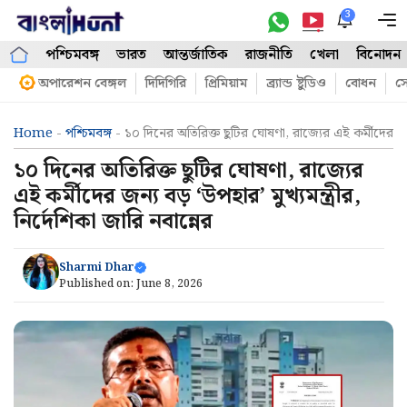
Skip
3
M
to
পশ্চিমবঙ্গ
ভারত
আন্তর্জাতিক
রাজনীতি
খেলা
বিনোদন
content
অপারেশন বেঙ্গল
দিদিগিরি
প্রিমিয়াম
ব্র্যান্ড ষ্টুডিও
বোধন
সো
Home
-
পশ্চিমবঙ্গ
-
১০ দিনের অতিরিক্ত ছুটির ঘোষণা, রাজ্যের এই কর্মীদের জন্য 
১০ দিনের অতিরিক্ত ছুটির ঘোষণা, রাজ্যের
এই কর্মীদের জন্য বড় ‘উপহার’ মুখ্যমন্ত্রীর,
নির্দেশিকা জারি নবান্নের
Sharmi Dhar
Published on:
June 8, 2026