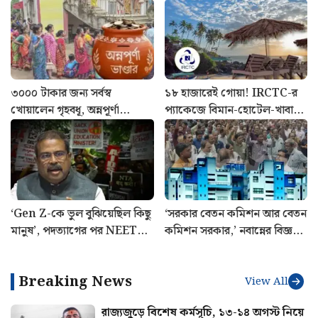
৩০০০ টাকার জন্য সর্বস্ব
১৮ হাজারেই গোয়া! IRCTC-র
খোয়ালেন গৃহবধূ, অন্নপূর্ণা
প্যাকেজে বিমান-হোটেল-খাবার,
যোজনার নামে বিরাট প্রতারণা
জানুন পুরো খরচ
‘Gen Z-কে ভুল বুঝিয়েছিল কিছু
‘সরকার বেতন কমিশন আর বেতন
মানুষ’, পদত্যাগের পর NEET
কমিশন সরকার,’ নবান্নের বিজ্ঞপ্তি
আন্দোলন নিয়ে প্রথমবার মুখ
নিয়ে বিস্ফোরক মলয়
খুললেন ধমেন্দ্র প্রধান
মুখোপাধ্যায়
Breaking News
View All
রাজ্যজুড়ে বিশেষ কর্মসূচি, ১৩-১৪ অগস্ট নিয়ে