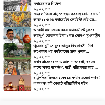
নবান্নের বড় নির্দেশ
August 9, 2026
ফের লাফিয়ে বাড়তে শুরু করেছে সোনার দাম!
আজ ২২ ও ২৪ ক্যারেটের লেটেস্ট রেট জেনে
নিন
August 9, 2026
আগামী মাস থেকে কবে অ্যাকাউন্টে ঢুকবে
অন্নপূর্ণা যোজনার টাকা? বড় ঘোষণা মুখ্যমন্ত্রীর
August 9, 2026
পুজোর ছুটিতে ঘুরে আসুন বিশ্বভারতী, দীর্ঘ
অপেক্ষার পর পর্যটকদের জন্য খুলল
শান্তিনিকেতন গৃহ
August 9, 2026
এবার মায়েদের জন্য আলাদা জায়গা, বদলে
যাচ্ছে সমস্ত বাসস্টপ, যাত্রী পরিষেবার আর কী
কী পরিবর্তন?
August 9, 2026
রাষ্ট্রপতির সিলমোহরের ১২ ঘণ্টার মধ্যেই শপথ!
কলকাতা হাই কোর্টে নজিরবিহীন ঘটনা
August 9, 2026