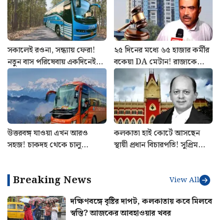
সকালেই রওনা, সন্ধ্যায় ফেরা!
২৫ দিনের মধ্যে ৬৫ হাজার কর্মীর
নতুন বাস পরিষেবায় একদিনেই
বকেয়া DA মেটান! রাজ্যকে
ঘুরুন ঝাড়গ্রাম
বিরাট নির্দেশ, কাদের কপাল
খুলল?
উত্তরবঙ্গ যাওয়া এখন আরও
কলকাতা হাই কোর্টে আসছেন
সহজ! চাকদহ থেকে চালু
স্থায়ী প্রধান বিচারপতি! সুপ্রিম
শিলিগুড়ির এসি বাস
কোর্ট কলেজিয়ামের বড় সুপারিশ
Breaking News
View All
দক্ষিণবঙ্গে বৃষ্টির দাপট, কলকাতায় কবে মিলবে
স্বস্তি? আজকের আবহাওয়ার খবর