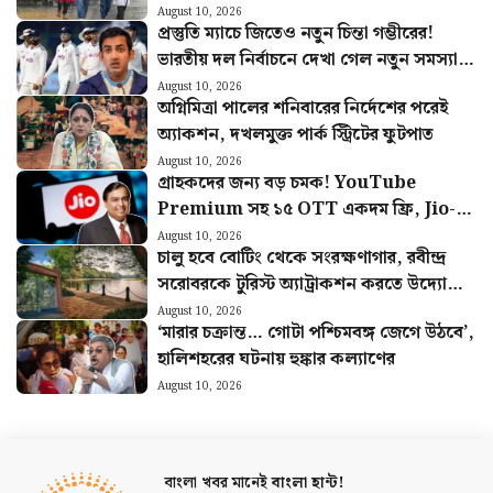
August 10, 2026
প্রস্তুতি ম্যাচে জিতেও নতুন চিন্তা গম্ভীরের!
ভারতীয় দল নির্বাচনে দেখা গেল নতুন সমস্যা…
August 10, 2026
অগ্নিমিত্রা পালের শনিবারের নির্দেশের পরেই
অ্যাকশন, দখলমুক্ত পার্ক স্ট্রিটের ফুটপাত
August 10, 2026
গ্রাহকদের জন্য বড় চমক! YouTube
Premium সহ ১৫ OTT একদম ফ্রি, Jio-র
নতুন Pass-এ একগুচ্ছ সুবিধা
August 10, 2026
চালু হবে বোটিং থেকে সংরক্ষণাগার, রবীন্দ্র
সরোবরকে টুরিস্ট অ্যাট্রাকশন করতে উদ্যোগী
KMDA
August 10, 2026
‘মারার চক্রান্ত… গোটা পশ্চিমবঙ্গ জেগে উঠবে’,
হালিশহরের ঘটনায় হুঙ্কার কল্যাণের
August 10, 2026
বাংলা খবর মানেই
বাংলা হান্ট!