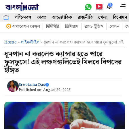
Skip
3
M
to
পশ্চিমবঙ্গ
ভারত
আন্তর্জাতিক
রাজনীতি
খেলা
বিনোদন
content
অপারেশন বেঙ্গল
দিদিগিরি
প্রিমিয়াম
ব্র্যান্ড ষ্টুডিও
বোধন
সো
Home
-
লাইফস্টাইল
-
ধূমপান না করলেও ক্যান্সার হতে পারে ফুসফুসে! এই ল
ধূমপান না করলেও ক্যান্সার হতে পারে
ফুসফুসে! এই লক্ষণগুলিতেই মিলবে বিপদের
ইঙ্গিত
Sreetama Das
Published on:
August 30, 2025