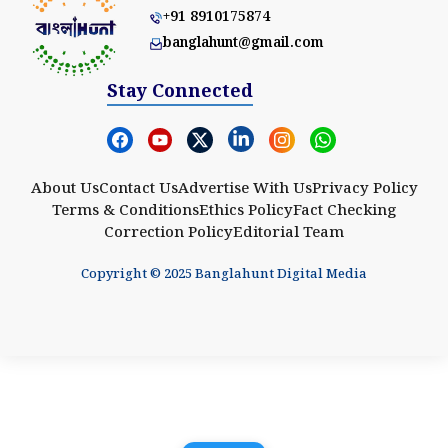
+91 8910175874
banglahunt@gmail.com
Stay Connected
About Us
Contact Us
Advertise With Us
Privacy Policy
Terms & Conditions
Ethics Policy
Fact Checking
Correction Policy
Editorial Team
Copyright © 2025 Banglahunt Digital Media