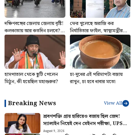
দক্ষিণবঙ্গের জেলায় জেলায় বৃষ্টি!
ফের খুলেছে অরাজি কর
কলকাতায় আর কতদিন চলবে?
নির্যাতিতার ফাইল, স্বাস্থ্যমন্ত্রীর
আবহাওয়ার লেটেস্ট আপডেট
সাথে বৈঠক সেরে ঘোষণা
শুভেন্দু অধিকারীর
হাসপাতাল থেকে ছুটি পেলেন
চা-দুধের এই পরিমাপটা বজায়
মিঠুন, কী হয়েছিল মহাগুরুর?
রাখুন, চা হবে ধাবার মতো
Breaking News
View All
শ্রবণশক্তি প্রায় হারিয়েও বজায় ছিল জেদ!
স্যালাইন নিয়েই দেন মেইনস পরীক্ষা, UPSC-
তে বাজিমাত সৌম্যার
August 9, 2026