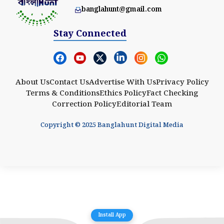
banglahunt@gmail.com
Stay Connected
About Us
Contact Us
Advertise With Us
Privacy Policy
Terms & Conditions
Ethics Policy
Fact Checking
Correction Policy
Editorial Team
Copyright © 2025 Banglahunt Digital Media
Install App