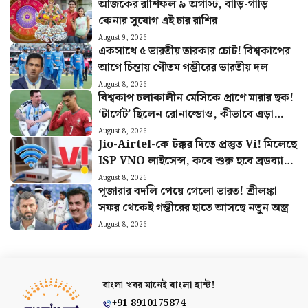
আজকের রাশিফল ৯ অগাস্ট, বাড়ি-গাড়ি
কেনার সুযোগ এই চার রাশির
August 9, 2026
একসাথে ৫ ভারতীয় তারকার চোট! বিশ্বকাপের
আগে চিন্তায় গৌতম গম্ভীরের ভারতীয় দল
August 8, 2026
বিশ্বকাপ চলাকালীন মেসিকে প্রাণে মারার ছক!
‘টার্গেট’ ছিলেন রোনাল্ডোও, কীভাবে এড়ানো
গেল হামলা?
August 8, 2026
Jio-Airtel-কে টক্কর দিতে প্রস্তুত Vi! মিলেছে
ISP VNO লাইসেন্স, কবে শুরু হবে ব্রডব্যান্ড
সার্ভিস?
August 8, 2026
পূজারার বদলি পেয়ে গেলো ভারত! শ্রীলঙ্কা
সফর থেকেই গম্ভীরের হাতে আসছে নতুন অস্ত্র
August 8, 2026
বাংলা খবর মানেই
বাংলা হান্ট!
+91 8910175874