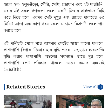
গুলো হল- হলুদগুঁড়ো, মৌরি, মেথি, জোয়ান এবং ২টি দারচিনি।
এবার এই সকল উপকরণ গুলো একটি মিক্সার গ্রাইন্ডারে মিহি
করে নিতে হবে। এরপর সেটি দুপুর এবং রাতের খাবারের ৩০
মিনিট আগে এক কাপ গরম জলে ১ চামচ মিশ্রণটি গুলে পান
করতে হবে।
এই পানীয়টি খেলে পরে আপনার পেটের স্বাস্থ্য ভালো থাকবে।
পাশাপাশি বিপাক ক্রিয়ার হার বৃদ্ধি পাবে। এছাড়াও হজমশক্তি
বৃদ্ধি করার পাশাপাশি অম্বলের সমস্যাও তাতে দূর হবে।
পাশাপাশি পেট পরিষ্কার থাকলে মেদও কমবে সহজেই
(Health)।
Related Stories
View All