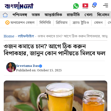
Skip
3
M
to
পশ্চিমবঙ্গ
ভারত
আন্তর্জাতিক
রাজনীতি
খেলা
বিনোদন
content
অপারেশন বেঙ্গল
দিদিগিরি
প্রিমিয়াম
ব্র্যান্ড ষ্টুডিও
বোধন
সো
Home
-
লাইফস্টাইল
-
ওজন কমাতে চান? আগে ঠিক করুন বিপাকহার, জানুন
ওজন কমাতে চান? আগে ঠিক করুন
বিপাকহার, জানুন কোন পানীয়তে মিলবে ফল
Sreetama Das
Published on:
October 15, 2025