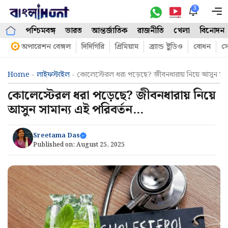
Skip
3
M
to
পশ্চিমবঙ্গ
ভারত
আন্তর্জাতিক
রাজনীতি
খেলা
বিনোদন
content
অপারেশন বেঙ্গল
দিদিগিরি
প্রিমিয়াম
ব্র্যান্ড ষ্টুডিও
বোধন
সো
Home
-
লাইফস্টাইল
-
কোলেস্টেরল ধরা পড়েছে? জীবনধারায় নিয়ে আসুন সাম
কোলেস্টেরল ধরা পড়েছে? জীবনধারায় নিয়ে
আসুন সামান্য এই পরিবর্তন…
Sreetama Das
Published on:
August 25, 2025