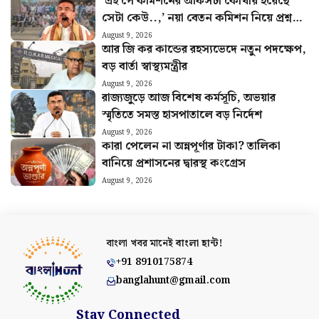
‘এই পে কমিশনের অফিসটা কোথায় হয়েছে
সেটা কেউ..,’ নয়া বেতন কমিশন নিয়ে প্রশ্ন
সরকারি কর্মীদের
August 9, 2026
আর জি কর কান্ডের রহস্যভেদে নতুন পদক্ষেপ,
বড় বার্তা স্বাস্থ্যমন্ত্রীর
August 9, 2026
রাজ্যজুড়ে আজ বিশেষ কর্মসূচি, অভয়ার
স্মৃতিতে সমস্ত হাসপাতালে বড় নির্দেশ
August 9, 2026
কারা পেলেন না অন্নপূর্ণার টাকা? তালিকা
বানিয়ে প্রশাসনের দ্বারস্থ কংগ্রেস
August 9, 2026
বাংলা খবর মানেই
বাংলা হান্ট!
+91 8910175874
banglahunt@gmail.com
Stay Connected