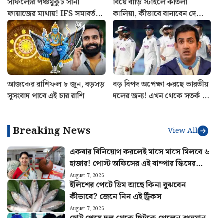
সাফল্যের পঞ্চমুকুট সানা
বিয়ে বাড়ি স্টাইলে কাতলা
ফায়াজের মাথায়! IFS সমাবর্তনে
কালিয়া, কীভাবে বানাবেন দেখে
পাঁচ সম্মানে ভূষিত কাশ্মীরি কন্যা
নিন রেসিপি
আজকের রাশিফল ৮ জুন, বড়সড়
বড় বিপদ অপেক্ষা করছে ভারতীয়
সুসংবাদ পাবে এই চার রাশি
দলের জন্য! এখন থেকে সতর্ক না
হলে ফল ভুগবেন গম্ভীররা
Breaking News
View All
একবার বিনিয়োগ করলেই মাসে মাসে মিলবে ৬
হাজার! পোস্ট অফিসের এই বাম্পার স্কিমের
হিসাব বুঝুন
August 7, 2026
ইলিশের পেটে ডিম আছে কিনা বুঝবেন
কীভাবে? জেনে নিন এই ট্রিকস
August 7, 2026