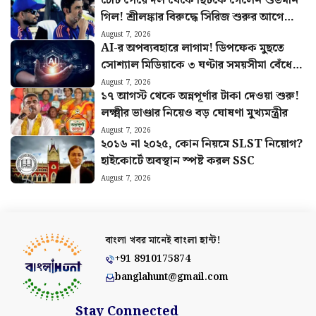
চোট পেয়ে দল থেকে ছিটকে গেলেন শুভমান
গিল! শ্রীলঙ্কার বিরুদ্ধে সিরিজ শুরুর আগে
মাঠে নেমে চাপে ভারত
August 7, 2026
AI-র অপব্যবহারে লাগাম! ডিপফেক মুছতে
সোশ্যাল মিডিয়াকে ৩ ঘণ্টার সময়সীমা বেঁধে
দিল কেন্দ্র
August 7, 2026
১৭ আগস্ট থেকে অন্নপূর্ণার টাকা দেওয়া শুরু!
লক্ষ্মীর ভাণ্ডার নিয়েও বড় ঘোষণা মুখ্যমন্ত্রীর
August 7, 2026
২০১৬ না ২০২৫, কোন নিয়মে SLST নিয়োগ?
হাইকোর্টে অবস্থান স্পষ্ট করল SSC
August 7, 2026
বাংলা খবর মানেই
বাংলা হান্ট!
+91 8910175874
banglahunt@gmail.com
Stay Connected