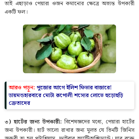
তাই এছাড়াও পেয়ারা ওজন কমানোর ক্ষেত্রে অত্যন্ত উপকারী
একটি ফল।
আরও পড়ুন:
পুজোর আগে ইলিশ ফিভার বাজারে!
ডায়মন্ডহারবারে মোটা রূপোলী শস্যের লোভে হুড়োহুড়ি
ক্রেতাদের
৩) হার্টের জন্য উপকারী:
বিশেষজ্ঞদের মধ্যে, পেয়ারা হার্টের
জন্য উপকারী। হার্ট ভালো রাখার জন্য মূলত যে তিনটি জিনিস
জরুরী তা হল পটাশিয়াম, ফাইবার অ্যান্টিঅক্সিড্যান্ট। যার রক্তে