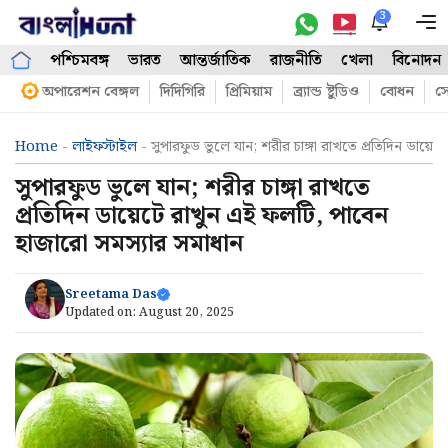
Skip
3
M
to
পশ্চিমবঙ্গ
ভারত
আন্তর্জাতিক
রাজনীতি
খেলা
বিনোদন
content
অপারেশন বেঙ্গল
দিদিগিরি
প্রিমিয়াম
ব্র্যান্ড ষ্টুডিও
বোধন
সো
Home
-
লাইফস্টাইল
-
সুপারফুড ভুলে যান; শরীর চাঙ্গা রাখতে প্রতিদিন ডায়
সুপারফুড ভুলে যান; শরীর চাঙ্গা রাখতে
প্রতিদিন ডায়েটে রাখুন এই ফলটি, পাবেন
হাজারো সমস্যার সমাধান
Sreetama Das
Updated on:
August 20, 2025