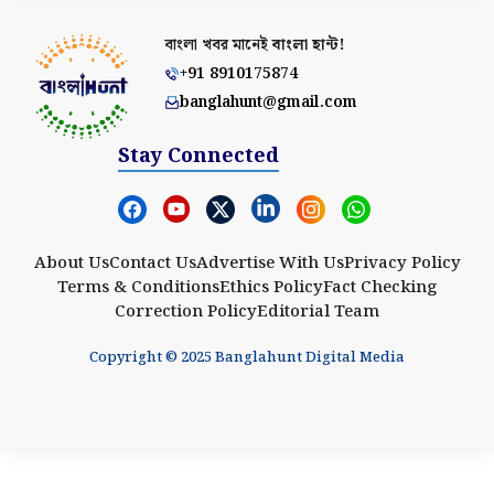
বাংলা খবর মানেই
বাংলা হান্ট!
+91 8910175874
banglahunt@gmail.com
Stay Connected
About Us
Contact Us
Advertise With Us
Privacy Policy
Terms & Conditions
Ethics Policy
Fact Checking
Correction Policy
Editorial Team
Copyright © 2025 Banglahunt Digital Media