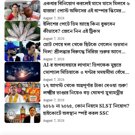
একবার বিনিয়োগ করলেই মাসে মাসে মিলবে ৬
হাজার! পোস্ট অফিসের এই বাম্পার স্কিমের
হিসাব বুঝুন
August 7, 2026
ইলিশের পেটে ডিম আছে কিনা বুঝবেন
কীভাবে? জেনে নিন এই ট্রিকস
August 7, 2026
চোট পেয়ে দল থেকে ছিটকে গেলেন শুভমান
গিল! শ্রীলঙ্কার বিরুদ্ধে সিরিজ শুরুর আগে
মাঠে নেমে চাপে ভারত
August 7, 2026
AI-র অপব্যবহারে লাগাম! ডিপফেক মুছতে
সোশ্যাল মিডিয়াকে ৩ ঘণ্টার সময়সীমা বেঁধে
দিল কেন্দ্র
August 7, 2026
১৭ আগস্ট থেকে অন্নপূর্ণার টাকা দেওয়া শুরু!
লক্ষ্মীর ভাণ্ডার নিয়েও বড় ঘোষণা মুখ্যমন্ত্রীর
August 7, 2026
২০১৬ না ২০২৫, কোন নিয়মে SLST নিয়োগ?
হাইকোর্টে অবস্থান স্পষ্ট করল SSC
August 7, 2026