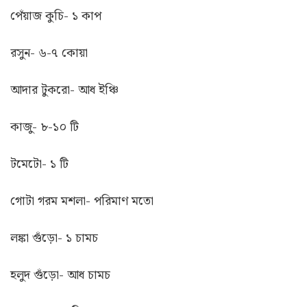
পেঁয়াজ কুচি- ১ কাপ
রসুন- ৬-৭ কোয়া
আদার টুকরো- আধ ইঞ্চি
কাজু- ৮-১০ টি
টমেটো- ১ টি
গোটা গরম মশলা- পরিমাণ মতো
লঙ্কা গুঁড়ো- ১ চামচ
হলুদ গুঁড়ো- আধ চামচ