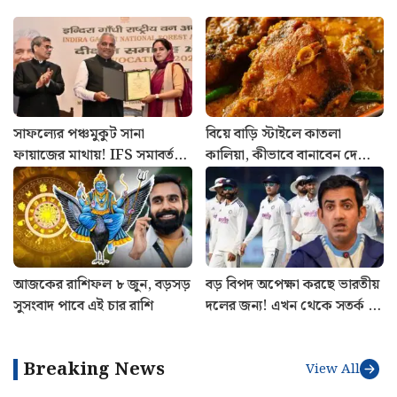
সাফল্যের পঞ্চমুকুট সানা
বিয়ে বাড়ি স্টাইলে কাতলা
ফায়াজের মাথায়! IFS সমাবর্তনে
কালিয়া, কীভাবে বানাবেন দেখে
পাঁচ সম্মানে ভূষিত কাশ্মীরি কন্যা
নিন রেসিপি
আজকের রাশিফল ৮ জুন, বড়সড়
বড় বিপদ অপেক্ষা করছে ভারতীয়
সুসংবাদ পাবে এই চার রাশি
দলের জন্য! এখন থেকে সতর্ক না
হলে ফল ভুগবেন গম্ভীররা
Breaking News
View All