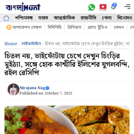
Skip
3
M
to
পশ্চিমবঙ্গ
ভারত
আন্তর্জাতিক
রাজনীতি
খেলা
বিনোদন
content
অপারেশন বেঙ্গল
দিদিগিরি
প্রিমিয়াম
ব্র্যান্ড ষ্টুডিও
বোধন
সো
Home
-
লাইফস্টাইল
-
চিতল নয়, ভাইফোঁটায় চেখে দেখুন চিংড়ির মুইঠ্যা, সঙ্
চিতল নয়, ভাইফোঁটায় চেখে দেখুন চিংড়ির
মুইঠ্যা, সঙ্গে হোক কাশ্মীরি ইলিশের যুগলবন্দি,
রইল রেসিপি
Nirajana Nag
Published on:
October 7, 2025