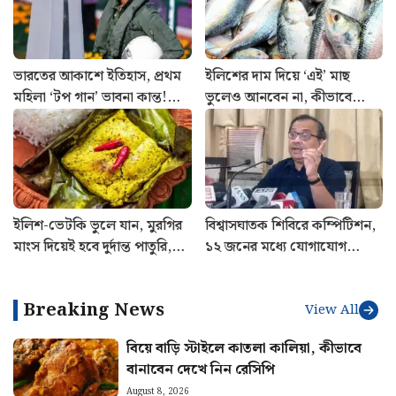
ভারতের আকাশে ইতিহাস, প্রথম
ইলিশের দাম দিয়ে ‘এই’ মাছ
মহিলা ‘টপ গান’ ভাবনা কান্ত!
ভুলেও আনবেন না, কীভাবে
যুদ্ধকৌশলে নতুন মাইলফলক
বুঝবেন ফারাক?
বায়ুসেনার
ইলিশ-ভেটকি ভুলে যান, মুরগির
বিশ্বাসঘাতক শিবিরে কম্পিটিশন,
মাংস দিয়েই হবে দুর্দান্ত পাতুরি,
১২ জনের মধ্যে যোগাযোগ
রইল রেসিপি
রাখছে ৭ জন, বিস্ফোরক দাবি
কুণালের
Breaking News
View All
বিয়ে বাড়ি স্টাইলে কাতলা কালিয়া, কীভাবে
বানাবেন দেখে নিন রেসিপি
August 8, 2026