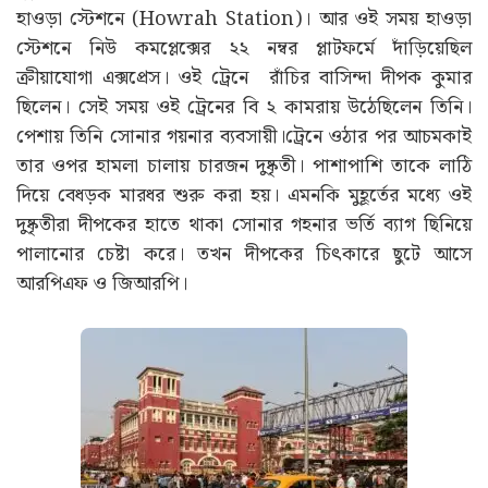
হাওড়া স্টেশনে (Howrah Station)। আর ওই সময় হাওড়া
স্টেশনে নিউ কমপ্লেক্সের ২২ নম্বর প্লাটফর্মে দাঁড়িয়েছিল
ক্রীয়াযোগা এক্সপ্রেস। ওই ট্রেনে রাঁচির বাসিন্দা দীপক কুমার
ছিলেন। সেই সময় ওই ট্রেনের বি ২ কামরায় উঠেছিলেন তিনি।
পেশায় তিনি সোনার গয়নার ব্যবসায়ী।ট্রেনে ওঠার পর আচমকাই
তার ওপর হামলা চালায় চারজন দুষ্কৃতী। পাশাপাশি তাকে লাঠি
দিয়ে বেধড়ক মারধর শুরু করা হয়। এমনকি মুহূর্তের মধ্যে ওই
দুষ্কৃতীরা দীপকের হাতে থাকা সোনার গহনার ভর্তি ব্যাগ ছিনিয়ে
পালানোর চেষ্টা করে। তখন দীপকের চিৎকারে ছুটে আসে
আরপিএফ ও জিআরপি।