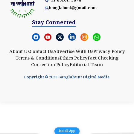
+91 8910175874
banglahunt@gmail.com
Stay Connected
About Us
Contact Us
Advertise With Us
Privacy Policy
Terms & Conditions
Ethics Policy
Fact Checking
Correction Policy
Editorial Team
Copyright © 2025 Banglahunt Digital Media
Install App