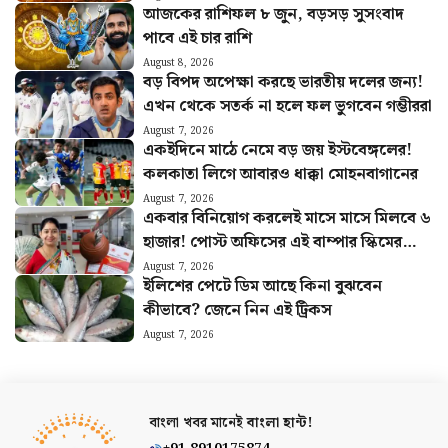
আজকের রাশিফল ৮ জুন, বড়সড় সুসংবাদ
পাবে এই চার রাশি
August 8, 2026
বড় বিপদ অপেক্ষা করছে ভারতীয় দলের জন্য!
এখন থেকে সতর্ক না হলে ফল ভুগবেন গম্ভীররা
August 7, 2026
একইদিনে মাঠে নেমে বড় জয় ইস্টবেঙ্গলের!
কলকাতা লিগে আবারও ধাক্কা মোহনবাগানের
August 7, 2026
একবার বিনিয়োগ করলেই মাসে মাসে মিলবে ৬
হাজার! পোস্ট অফিসের এই বাম্পার স্কিমের
হিসাব বুঝুন
August 7, 2026
ইলিশের পেটে ডিম আছে কিনা বুঝবেন
কীভাবে? জেনে নিন এই ট্রিকস
August 7, 2026
বাংলা খবর মানেই
বাংলা হান্ট!