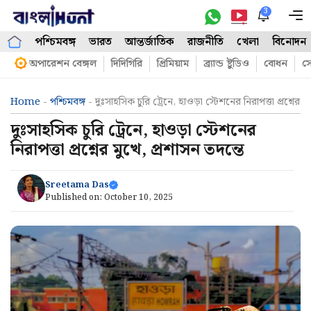
Skip
3
M
to
পশ্চিমবঙ্গ
ভারত
আন্তর্জাতিক
রাজনীতি
খেলা
বিনোদন
content
অপারেশন বেঙ্গল
দিদিগিরি
প্রিমিয়াম
ব্র্যান্ড ষ্টুডিও
বোধন
সো
Home
-
পশ্চিমবঙ্গ
-
দুঃসাহসিক চুরি ট্রেনে, হাওড়া স্টেশনের নিরাপত্তা প্রশ্নের ম
দুঃসাহসিক চুরি ট্রেনে, হাওড়া স্টেশনের
নিরাপত্তা প্রশ্নের মুখে, প্রশাসন তদন্তে
Sreetama Das
Published on:
October 10, 2025