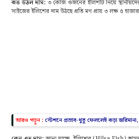
কত উঠল দাম:
৩ কেজি ওজনের ইলিশটি নিয়ে স্থানীয়দের ম
সাইজের ইলিশের দাম উঠছে প্রতি মণ প্রায় ৩ লক্ষ ৫ হাজ
আরও পড়ুন :
স্টেশনে প্রস্রাব-থুতু ফেললেই কড়া জরিমানা
কেন এত দাম:
জানা যাচ্ছে, ইলিশের (Hilsa Fish) আমদান