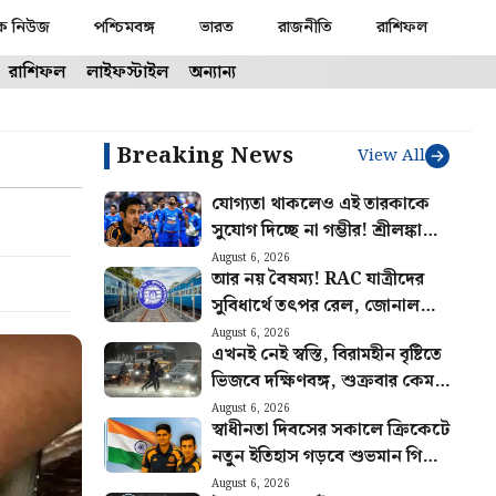
ক নিউজ
পশ্চিমবঙ্গ
ভারত
রাজনীতি
রাশিফল
রাশিফল
লাইফস্টাইল
অন্যান্য
Breaking News
View All
যোগ্যতা থাকলেও এই তারকাকে
সুযোগ দিচ্ছে না গম্ভীর! শ্রীলঙ্কাতেই
ভারতের জার্সিতে শেষ ম্যাচ
August 6, 2026
আর নয় বৈষম্য! RAC যাত্রীদের
খেলবেন এই ক্রিকেটার?
সুবিধার্থে তৎপর রেল, জোনাল
রেলওয়ে পেল কড়া চিঠি
August 6, 2026
এখনই নেই স্বস্তি, বিরামহীন বৃষ্টিতে
ভিজবে দক্ষিণবঙ্গ, শুক্রবার কেমন
থাকবে আবহাওয়া?
August 6, 2026
স্বাধীনতা দিবসের সকালে ক্রিকেটে
নতুন ইতিহাস গড়বে শুভমান গিলের
ভারত! আগেই হুঙ্কার ছাড়লেন গম্ভীর
August 6, 2026