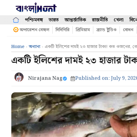
Skip
to
content
পশ্চিমবঙ্গ
ভারত
আন্তর্জাতিক
রাজনীতি
খেলা
বিন
অপারেশন বেঙ্গল
দিদিগিরি
প্রিমিয়াম
ব্র্যান্ড ষ্টুডিও
বোধন
Home
-
অন্যান্য
-
একটি ইলিশের দামই ২৩ হাজার টাকা! কত ওজনের, ক
একটি ইলিশের দামই ২৩ হাজার টা
Nirajana Nag
Published on:
July 9, 202