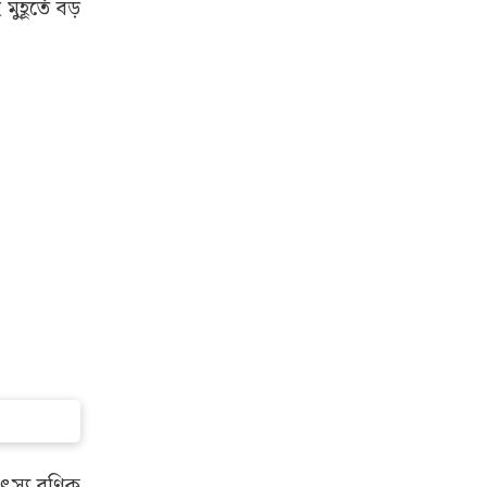
হূর্তে বড়
মৎস্য বণিক