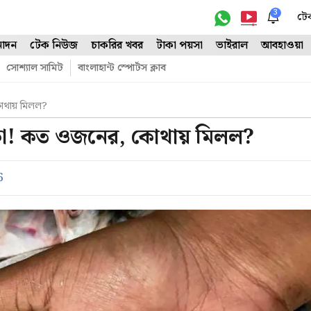
3
টে
োদন
টেক নিউজ
চাকরির খবর
টাকা পয়সা
ভাইরাল
আবহাওয়া
সোশ্যাল সামিট
বাংলাহান্ট স্পোর্টস ক্লাব
োথায় মিলল?
কা! কত ওজনের, কোথায় মিলল?
6