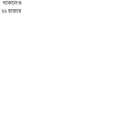
শি থাকলেও
ল ২২ হাজার