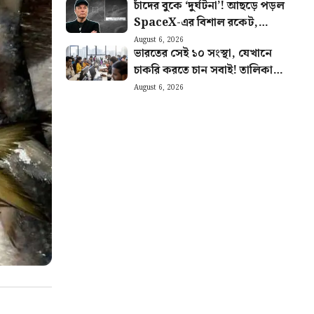
চাঁদের বুকে ‘দুর্ঘটনা’! আছড়ে পড়ল
SpaceX-এর বিশাল রকেট,
টেলিস্কোপে ধরা পড়ল দৃশ্য
August 6, 2026
ভারতের সেই ১০ সংস্থা, যেখানে
চাকরি করতে চান সবাই! তালিকায়
রয়েছে বড় চমক
August 6, 2026