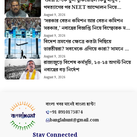
‘Gen Z-কে ভুল বুঝিয়েছিল কিছু মানুষ’,
পদত্যাগের পর NEET আন্দোলন নিয়ে
প্রথমবার মুখ খুললেন ধমেন্দ্র প্রধান
August 9, 2026
‘সরকার বেতন কমিশন আর বেতন কমিশন
সরকার,’ নবান্নের বিজ্ঞপ্তি নিয়ে বিস্ফোরক মলয়
মুখোপাধ্যায়
August 9, 2026
বিদেশ ভ্রমণের ক্ষেত্রে কতটা পিছিয়ে
ভারতীয়রা? সবথেকে এগিয়ে কারা? সামনে এল
চমকপ্রদ তথ্য
August 9, 2026
রাজ্যজুড়ে বিশেষ কর্মসূচি, ১৩-১৪ অগস্ট নিয়ে
নবান্নের বড় নির্দেশ
August 9, 2026
বাংলা খবর মানেই
বাংলা হান্ট!
+91 8910175874
banglahunt@gmail.com
Stay Connected