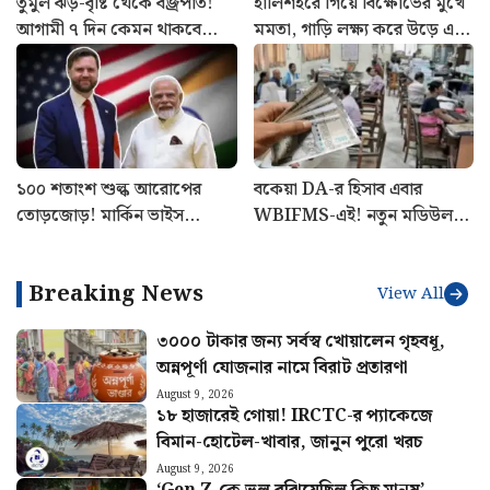
তুমুল ঝড়-বৃষ্টি থেকে বজ্রপাত!
হালিশহরে গিয়ে বিক্ষোভের মুখে
আগামী ৭ দিন কেমন থাকবে
মমতা, গাড়ি লক্ষ্য করে উড়ে এল
আবহাওয়া? আগাম খবর জানুন
চটি-জুতো, উঠল ‘ডাকাত রানি’
স্লোগান
১০০ শতাংশ শুল্ক আরোপের
বকেয়া DA-র হিসাব এবার
তোড়জোড়! মার্কিন ভাইস
WBIFMS-এই! নতুন মডিউল
প্রেসিডেন্ট জেডি ভান্সের সঙ্গে
চালু, জানুন পুরো পদ্ধতি
ফোনালাপ মোদীর
Breaking News
View All
৩০০০ টাকার জন্য সর্বস্ব খোয়ালেন গৃহবধূ,
অন্নপূর্ণা যোজনার নামে বিরাট প্রতারণা
August 9, 2026
১৮ হাজারেই গোয়া! IRCTC-র প্যাকেজে
বিমান-হোটেল-খাবার, জানুন পুরো খরচ
August 9, 2026