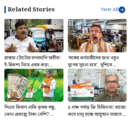
রাস্তায় টোটোর দাপাদাপি অতীত!
‘বঙ্গের কর্মচারীদের জন্য নতুন
ই-রিকশা নিয়ে এবার কড়া
যুগের সূচনা হবে’, খুশিতে
পদক্ষেপ পরিবহণ দফতরের
আত্মহারা সরকারি কর্মচারীরা
পিএম কিষাণ নাকি কৃষক বন্ধু,
৫ লক্ষ পর্যন্ত ফ্রি চিকিৎসা! রাজ্যে
কোন প্রকল্পে টাকা বেশি?
কবে চালু হচ্ছে আয়ুষ্মান ভারতের
কোনটায় বেশি সুবিধা জানুন
পরিষেবা? জানালেন স্বাস্থ্যমন্ত্রী
Breaking News
View All
মধ্যপ্রাচ্যের সঙ্কট কাটিয়ে ভারতের বৈদেশিক
মুদ্রার ভাণ্ডারে বিপুল বৃদ্ধি! ঊর্ধ্বগতি গোল্ড
রিজার্ভেও
August 8, 2026
ভাত গলে পাক হয়ে গিয়েছে, নষ্ট হবে না, এই ৩
টোটকাতেই বানান ঝরঝরে
August 8, 2026