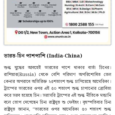
ভারত-চিন পাশপাশি (India-China)
শুল্ক যুদ্ধের আবহেই ভারতের পাশে থাকার বার্তা চিনের।
রাশিয়ার(Russia) থেকে বেশি পরিমাণ অপরিশোধিত তেল
কেনার অপরাধে অতিরিক্ত ২৫শতাংশ শুল্ক চাপিয়েছে আমেরিকা।
ট্রাম্পের ভারতের ওপর এই ৫০ শতাংশ শুল্ক চাপানোর ব্রোধিতা
করে সরব হয়েছে চিন। সরাসরি ট্রাম্পের এই শুল্ক নীতিকে মল্তানি
বলে তোপ দেগেছেন চিনা রাষ্ট্রদূত শু ফেইহং। বৃহস্পতিবার চিনা
রাষ্ট্রদূত জানান, ‘‘ভারতের ওপর আমেরিকা ৫০ শতাংশ শুল্ক
চাপিয়েছে। পাশাপাশি ভবিষ্যতে আরও শুল্ক আরোপের হুমকিও
দিয়েছে। যার কঠোরভাবে বিরোধিতা করছে চিন। যত চুপ করে
থাকা হবে তত এদের মস্তানি আরও বে়ড়ে যাবে। চিন ভারতের
পাশে আছে।’’ সামপ্রতিককালে ভারত-চিনের যে দ্বিপাক্ষিক
সম্পর্ক তৈরি হয়েছিল সেখান থেকে চিনের এই মন্তব্য ভারতের
জন্য যথেষ্ট তাত্পর্যপূর্ণ বলে মনে করা হচ্ছে। তিনি আরও বলেন,
‘‘বিশ্বের অন্যতম বড় দুটি প্রতিবেশী দেশের মধ্যে সংহতি ও