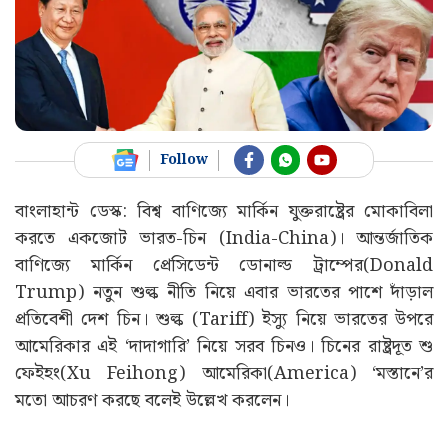
Follow
বাংলাহান্ট ডেস্ক: বিশ্ব বাণিজ্যে মার্কিন যুক্তরাষ্ট্রের মোকাবিলা
করতে একজোট ভারত-চিন (India-China)। আন্তর্জাতিক
বাণিজ্যে মার্কিন প্রেসিডেন্ট ডোনাল্ড ট্রাম্পের(Donald
Trump) নতুন শুল্ক নীতি নিয়ে এবার ভারতের পাশে দাঁড়াল
প্রতিবেশী দেশ চিন। শুল্ক (Tariff) ইস্যু নিয়ে ভারতের উপরে
আমেরিকার এই ‘দাদাগারি’ নিয়ে সরব চিনও। চিনের রাষ্ট্রদূত শু
ফেইহং(Xu Feihong) আমেরিকা(America) ‘মস্তানে’র
মতো আচরণ করছে বলেই উল্লেখ করলেন।