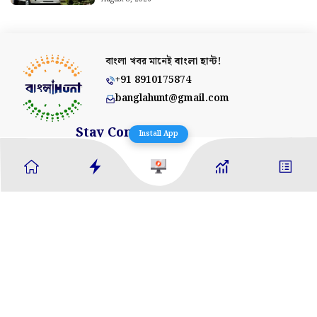
Stay Connected
About Us
Contact Us
Advertise With Us
Privacy Policy
Terms & Conditions
Ethics Policy
Fact Checking
Correction Policy
Editorial Team
Copyright © 2025 Banglahunt Digital Media
Install App