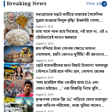
রাম মন্দিরে টাকা গোনার ক্ষেত্রে সামান্য
গোলমাল, হয়নি কোনও দুর্নীতি! কী জানানো
হল অডিট রিপোর্টে?
August 8, 2026
ছোট ব্যবসায়ীদের জন্য বিরাট উদ্যোগ! যাদবপুর
স্টেশনে তৈরি হবে শপিং হাব, ঘোষণা রেলের
August 8, 2026
‘বলা হয়েছিল যাঁরা কেন্দ্রীয় হারে DA এবং
বেতন চাইছেন..,’ নয়া বিজ্ঞপ্তি নিয়ে খুশি
সংগ্রামী যৌথ মঞ্চ
August 8, 2026
কৃষ্ণনগর থেকে ফ্রি AC গাড়িতে চেপে মায়াপুর!
শুরু অভিনব পরিষেবা, কারা সুবিধা পাবেন
জানুন
August 8, 2026
বাংলা খবর মানেই
বাংলা হান্ট!
+91 8910175874
banglahunt@gmail.com