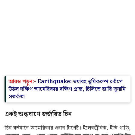
আরও পড়ুন:-
Earthquake: ভয়াবহ ভূমিকম্পে কেঁপে
উঠল দক্ষিণ আমেরিকার দক্ষিণ প্রান্ত, চিলিতে জারি সুনামি
সতর্কতা
একই শুল্কবাণে জর্জরিত চিন
চিন বর্তমানে আমেরিকার প্রধান টার্গেট। ইলেকট্রনিক্স, ইভি গাড়ি,
সোলার সেল—এসব খাতে বেইজিংকে চাপে রাখতে ওয়াশিংটন
আগেই ব্যাপক হারে শুল্ক বসিয়েছে। ভারতের উপরও সেই একই
ধরনের চাপ বাড়াতে চাইছে। চামড়াজাত দ্রব্য, ইস্পাত,
টেক্সটাইলসহ নানা রপ্তানি পণ্যে উচ্চ শুল্ক চাপানোর হুমকি দেওয়া
হচ্ছে। ফলে ভারত ও চিন—দুই দেশই আন্তর্জাতিক বাণিজ্যে
ক্ষতির মুখে পড়তে চলেছে। এই অবস্থায় চীন স্পষ্ট বার্তা দিচ্ছে যে
আমেরিকার একতরফা দাদাগিরির বিরুদ্ধে আন্তর্জাতিকভাবে