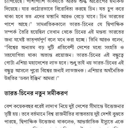
সহযোগিতা থাকা অত্যন্ত প্রয়োজন। ভারত-চিনের এই বন্ধুত্বে
গোটা এশিয়া মহাদেশের লাভ হবে। শুধু তাই নয় ভারত-চিনের এই
বন্ধুত্ব আসলে পুরো বিশ্বের জন্যই লাভজনক। এশিয়ার অর্থনৈতিক
উন্নতির ‘ডবল ইঞ্জিন’ আমরা।’’
ভারত-চিনের নতুন সমীকরণ
বেশ কয়েকবছর ধরেই লাদাখ নিয়ে দুই দেশের সীমান্তে উত্তেজনার
সৃষ্টি হয়। তবে বর্তমানে বিশ্ব রাজনীতির বাস্তবতায় দুই দেশই বুঝতে
পারছে, দ্বিপাক্ষিক উত্তেজনা থাকলেও, আন্তর্জাতিক ইস্যুতে একে
অপরকে সহযোগিতা করা ছাড়া বিকল্প নেই। যার কারণে বাণিজ্য
ও অর্থনৈতিক সহযোগিতার মাধ্যমে উত্তেজনা দমনের চেষ্টা করছে
দুই দেশ। পাশাপাশি এশিয়ার অন্যতম বড় বাজার হল ভারত।
বরাবরই চিন তার শিল্পপণ্য রপ্তানির জন্য ভারতকে কৌশলগত
অংশীদার হিসেবেই দেখে এসেছে। ভারতও চিনের কাছ থেকে
বিশাল অঙ্কের কাঁচামাল ও যন্ত্রপাতি আমদানি করে থাকে। তাই
উভয়ই আমেরিকার ওপর নির্ভরতা কমিয়ে এক নতুন এশীয় শক্তি-