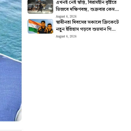
এখনই নেই স্বস্তি, বিরামহীন বৃষ্টিতে
ভিজবে দক্ষিণবঙ্গ, শুক্রবার কেমন
থাকবে আবহাওয়া?
August 6, 2026
স্বাধীনতা দিবসের সকালে ক্রিকেটে
নতুন ইতিহাস গড়বে শুভমান গিলের
ভারত! আগেই হুঙ্কার ছাড়লেন গম্ভীর
August 6, 2026