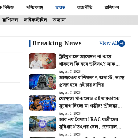
ক নিউজ
পশ্চিমবঙ্গ
ভারত
রাজনীতি
রাশিফল
রাশিফল
লাইফস্টাইল
অন্যান্য
Breaking News
View All
ট্রাইবুনালে আবেদন না করে
থাকলে কি হবে ভবিষৎ? সাফ
জানালেন মুখ্যমন্ত্রী শুভেন্দু
August 7, 2026
আজকের রাশিফল ৭ অগাস্ট, ভাগ্য
অধিকারী
প্রসন্ন হবে এই চার রাশির
August 7, 2026
যোগ্যতা থাকলেও এই তারকাকে
সুযোগ দিচ্ছে না গম্ভীর! শ্রীলঙ্কাতেই
ভারতের জার্সিতে শেষ ম্যাচ
August 6, 2026
আর নয় বৈষম্য! RAC যাত্রীদের
খেলবেন এই ক্রিকেটার?
সুবিধার্থে তৎপর রেল, জোনাল
রেলওয়ে পেল কড়া চিঠি
August 6, 2026