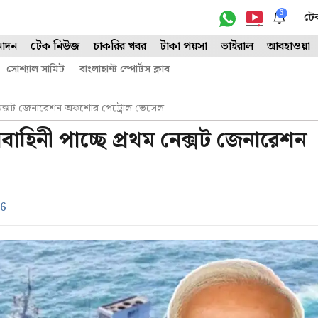
3
টে
োদন
টেক নিউজ
চাকরির খবর
টাকা পয়সা
ভাইরাল
আবহাওয়া
সোশ্যাল সামিট
বাংলাহান্ট স্পোর্টস ক্লাব
থম নেক্সট জেনারেশন অফশোর পেট্রোল ভেসেল
বাহিনী পাচ্ছে প্রথম নেক্সট জেনারেশন
26