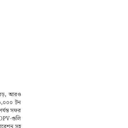
বড়, আরও
় ৩,০০০ টন
র্যন্ত সফর
OPV-গুলি
অপারেশন সহ