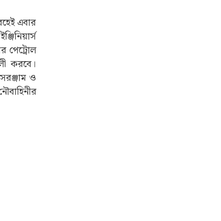
আবহেই এবার
্জিনিয়ার্স
র পেট্রোল
ালী করবে।
 সরঞ্জাম ও
 নৌবাহিনীর