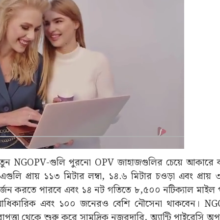
তুন NGOPV-গুলি পুরনো OPV জাহাজগুলির চেয়ে আকারে 
গুলি প্রায় ১১৩ মিটার লম্বা, ১৪.৬ মিটার চওড়া এবং প্রায
 অর্জন করতে পারবে এবং ১৪ নট গতিতে ৮,৫০০ নটিক্যাল মাইল প
 আধিকারিক এবং ১০০ জনেরও বেশি নৌসেনা থাকবেন। NG
ত্তা থেকে শুরু করে সামুদ্রিক নজরদারি, অ্যান্টি পাইরেসি 