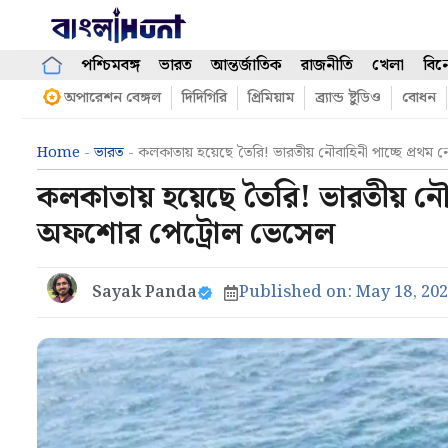
Skip
to
content
পশ্চিমবঙ্গ
ভারত
আন্তর্জাতিক
রাজনীতি
খেলা
বিন
অপারেশন বেঙ্গল
দিদিগিরি
প্রিমিয়াম
ব্র্যান্ড ষ্টুডিও
বোধন
Home
-
ভারত
-
কলকাতায় হয়েছে তৈরি! ভারতীয় নৌবাহিনী পাচ্ছে প্র
কলকাতায় হয়েছে তৈরি! ভারতীয় নৌ
অফশোর পেট্রোল ভেসেল
Sayak Panda
Published on:
May 18, 20