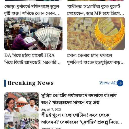
জোড়া ঘূর্ণাবর্তে দক্ষিণবঙ্গে তুমুল
‘স্বাধীনতা সংগ্রামীরা বুকে বুলেট
বৃষ্টি শুরু! শনিতে কোন কোন
খেয়েছেন, আর MP হয়ে ডিমে
জেলায় সতর্কতা? আগাম খবর
ভয়?’ মহুয়াকে সুপ্রিম-ভর্ৎসনা
DA নিয়ে চর্চার মাঝেই HRA
সোনা কেনার প্ল্যান থাকলে
নিয়ে বিরাট আপডেট! সরকারি
মুশকিল! শুক্রে হুড়মুড়িয়ে বাড়ল
কর্মীদের বড় নিয়ম স্পষ্ট করল
দাম: আজকের রেট
কেন্দ্র
Breaking News
View All
সুপ্রিম কোর্টের পর্যবেক্ষণে বদলাবে বাংলার
অঙ্ক? ঋতব্রতদের সামনে বড় প্রশ্ন
August 7, 2026
শীঘ্রই খুলে যাচ্ছে পোর্টাল! কবে থেকে
আবেদন? বেকারদের ‘যুবশক্তি’ প্রকল্প নিয়ে