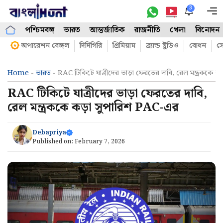
Skip
3
M
to
পশ্চিমবঙ্গ
ভারত
আন্তর্জাতিক
রাজনীতি
খেলা
বিনোদন
content
অপারেশন বেঙ্গল
দিদিগিরি
প্রিমিয়াম
ব্র্যান্ড ষ্টুডিও
বোধন
সো
Home
-
ভারত
-
RAC টিকিটে যাত্রীদের ভাড়া ফেরতের দাবি, রেল মন্ত্রককে 
RAC টিকিটে যাত্রীদের ভাড়া ফেরতের দাবি,
রেল মন্ত্রককে কড়া সুপারিশ PAC-এর
Debapriya
Published on:
February 7, 2026