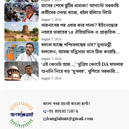
নয়া আপডেট
August 7, 2026
মাসের শেষে ছুটির ধামাকা! আগস্টে সরকারি
কর্মীদের পোয়া বারো, রইল হলিডে লিস্ট
August 7, 2026
সারনাথের পর এবার কার পালা? ইউনেস্কোর
নজরে ভারতের ১৪ ঐতিহাসিক ও প্রাকৃতিক
সম্পদ
August 7, 2026
বদলে যাচ্ছে পশ্চিমবঙ্গের নাম? মুখ্যমন্ত্রী
বললেন, আমরা মন্ত্রিসভা বসে ঠিক করেছি…
August 7, 2026
‘এই কেসটা আর..,’ সুপ্রিম কোর্টে DA মামলার
শুনানি নিয়ে বড় ‘সুখবর’, খুশিতে সরকারি
কর্মীরা
August 7, 2026
বাংলা খবর মানেই
বাংলা হান্ট!
+91 8910175874
banglahunt@gmail.com