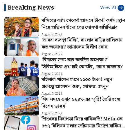
পশ্চিমবঙ্গ আবাসের ৬০ হাজার
চলতি মাসে দেরি! সেপ্টেম্বর
এখনও পাননি? টাকা না ঢুকলে
থেকে কত তারিখে মিলবে
কোথায় যোগাযোগ করবেন জানুন
অন্নপূর্ণা যোজনার টাকা?
জানালেন মুখ্যমন্ত্রী
Breaking News
View All
মন্দিরের বর্জ্য থেকেই আসবে টাকা! কর্মসংস্থান
নিয়ে অভিনব উদ্যোগের ঘোষণা অগ্নিমিত্রার
August 7, 2026
‘আমরা ব্যবস্থা নিচ্ছি’, বাংলার বাড়ির তালিকায়
কত অযোগ্য? জানালেন দিলীপ ঘোষ
August 7, 2026
‘বিচারের জন্য আর কতদিন অপেক্ষা?’
সিবিআইকে প্রশ্ন হাই কোর্টের, কোন মামলায়?
August 7, 2026