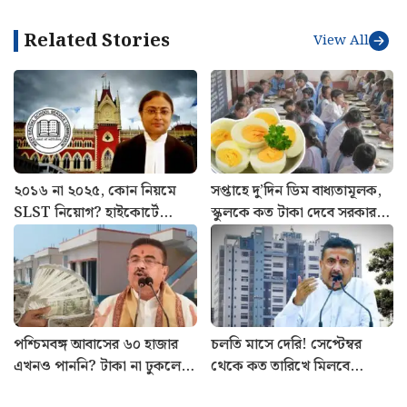
(Metro)। আর রবিবার ওই রুটে চলত ৪০ টি মেট্রো। তবে
এবার থেকে সেই সংখ্যা বেড়ে হচ্ছে ৭৮ টি। অর্থাৎ আপ লাইনে
৩৯টি ও ডাউন লাইনে ৩৯টি করে মেট্রো পরিষেবা পাওয়া যাবে।
এর পাশাপাশি, ৩ নভেম্বরের পরের সংখ্যা বেড়ে হবে ৯২ টি।
অর্থাৎ আপ ও ডাউন লাইনে ৪৬ টি আপ ৪৬ টি করে মেট্রো
(Kolkata Metro) মিলবে।
Related Stories
View All
২০১৬ না ২০২৫, কোন নিয়মে
সপ্তাহে দু’দিন ডিম বাধ্যতামূলক,
SLST নিয়োগ? হাইকোর্টে
স্কুলকে কত টাকা দেবে সরকার?
অবস্থান স্পষ্ট করল SSC
জেনে নিন নিয়ম