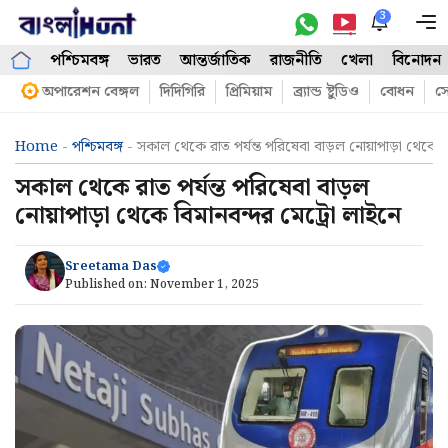
Skip
3
M
to
পশ্চিমবঙ্গ
ভারত
আন্তর্জাতিক
রাজনীতি
খেলা
বিনোদন
content
অপারেশন বেঙ্গল
দিদিগিরি
প্রিমিয়াম
ব্র্যান্ড ষ্টুডিও
বোধন
সো
Home
-
পশ্চিমবঙ্গ
-
সকাল থেকে রাত পর্যন্ত পরিষেবা বাড়ল নোয়াপাড়া থেকে ব
সকাল থেকে রাত পর্যন্ত পরিষেবা বাড়ল
নোয়াপাড়া থেকে বিমানবন্দর মেট্রো লাইনে
Sreetama Das
Published on:
November 1, 2025