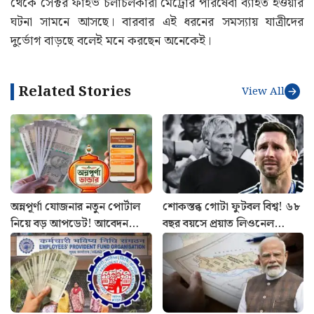
থেকে সেক্টর ফাইভ‌ চলাচলকারী মেট্রোর পরিষেবা ব্যাহত হওয়ার
ঘটনা সামনে আসছে। বারবার এই ধরনের সমস্যায় যাত্রীদের
দুর্ভোগ বাড়ছে বলেই মনে করছেন অনেকেই।
Related Stories
View All
অন্নপূর্ণা যোজনার নতুন পোর্টাল
শোকস্তব্ধ গোটা ফুটবল বিশ্ব! ৬৮
নিয়ে বড় আপডেট! আবেদন
বছর বয়সে প্রয়াত লিওনেল
থেকে স্ট্যাটাস চেক কীভাবে
মেসির বাবা
জানুন