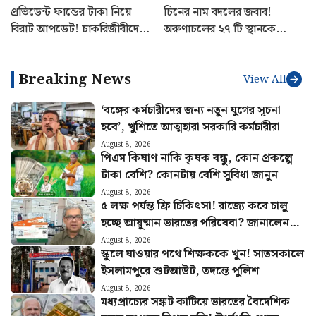
প্রভিডেন্ট ফান্ডের টাকা নিয়ে
চিনের নাম বদলের জবাব!
বিরাট আপডেট! চাকরিজীবীদের
অরুণাচলের ২৭ টি স্থানকে
বড় নিয়ম স্পষ্ট করল ইপিএফও
সরকারি মানচিত্রে অন্তর্ভুক্ত করল
ভারত
Breaking News
View All
‘বঙ্গের কর্মচারীদের জন্য নতুন যুগের সূচনা
হবে’, খুশিতে আত্মহারা সরকারি কর্মচারীরা
August 8, 2026
পিএম কিষাণ নাকি কৃষক বন্ধু, কোন প্রকল্পে
টাকা বেশি? কোনটায় বেশি সুবিধা জানুন
August 8, 2026
৫ লক্ষ পর্যন্ত ফ্রি চিকিৎসা! রাজ্যে কবে চালু
হচ্ছে আয়ুষ্মান ভারতের পরিষেবা? জানালেন
স্বাস্থ্যমন্ত্রী
August 8, 2026
স্কুলে যাওয়ার পথে শিক্ষককে খুন! সাতসকালে
ইসলামপুরে শুটআউট, তদন্তে পুলিশ
August 8, 2026
মধ্যপ্রাচ্যের সঙ্কট কাটিয়ে ভারতের বৈদেশিক