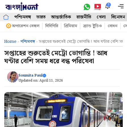
Skip
3
M
to
পশ্চিমবঙ্গ
ভারত
আন্তর্জাতিক
রাজনীতি
খেলা
বিনোদন
content
অপারেশন বেঙ্গল
দিদিগিরি
প্রিমিয়াম
ব্র্যান্ড ষ্টুডিও
বোধন
সো
Home
-
পশ্চিমবঙ্গ
-
সপ্তাহের শুরুতেই মেট্রো ভোগান্তি ! আধ ঘন্টার বেশি সময়
সপ্তাহের শুরুতেই মেট্রো ভোগান্তি ! আধ
ঘন্টার বেশি সময় ধরে বন্ধ পরিষেবা
Soumita Paul
Updated on:
April 11, 2026