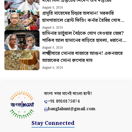
মধ্যে বিল প্রস্তুতের নির্দেশ অর্থ দপ্তরের
August 6, 2026
প্রসূতি মায়েদের চিন্তার অবসান! সরকারি
হাসপাতালে ব্রেস্ট ফিডিং কর্নার তৈরির ঘোষণা
স্বাস্থ্যমন্ত্রীর
August 6, 2026
হাসিনার ভার্চুয়াল বৈঠকে যোগ দেওয়ার জের?
শাকিব আল হাসানের বাড়িতে হামলা, ধরানো
হল আগুন
August 6, 2026
লক্ষ্মীবারে সোনার বাজারে আগুন! একনজরে
আজকের সোনা রুপোর দাম
August 6, 2026
বাংলা খবর মানেই
বাংলা হান্ট!
+91 8910175874
banglahunt@gmail.com
Stay Connected