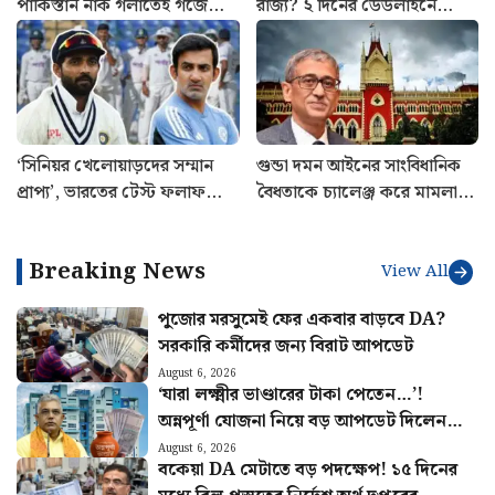
পাকিস্তান নাক গলাতেই গর্জে
রাজ্য? ২ দিনের ডেডলাইনে
উঠল ভারত! ইসলামাবাদকে কড়া
রিপোর্ট জমার নির্দেশ সুপ্রিম
বার্তা নয়াদিল্লির
কোর্টের
‘সিনিয়র খেলোয়াড়দের সম্মান
গুন্ডা দমন আইনের সাংবিধানিক
প্রাপ্য’, ভারতের টেস্ট ফলাফলে
বৈধতাকে চ্যালেঞ্জ করে মামলা!
চিন্তিত রাহানে, গম্ভীরের উদ্দেশ্যে
খারিজ করে দিল হাইকোর্ট
বিশেষ পরামর্শ
Breaking News
View All
পুজোর মরসুমেই ফের একবার বাড়বে DA?
সরকারি কর্মীদের জন্য বিরাট আপডেট
August 6, 2026
‘যারা লক্ষ্মীর ভাণ্ডারের টাকা পেতেন…’!
অন্নপূর্ণা যোজনা নিয়ে বড় আপডেট দিলেন
মন্ত্রী দিলীপ
August 6, 2026
বকেয়া DA মেটাতে বড় পদক্ষেপ! ১৫ দিনের