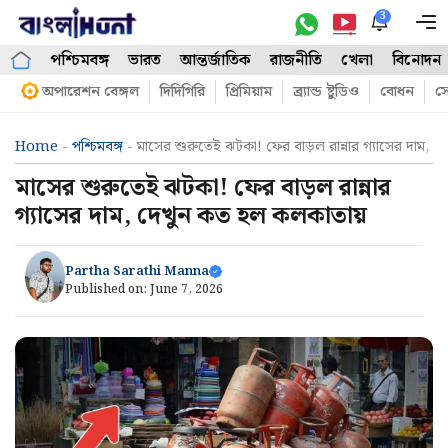
Skip
3
M
to
পশ্চিমবঙ্গ
ভারত
আন্তর্জাতিক
রাজনীতি
খেলা
বিনোদন
content
অপারেশন বেঙ্গল
দিদিগিরি
প্রিমিয়াম
ব্র্যান্ড ষ্টুডিও
বোধন
সো
Home
-
পশ্চিমবঙ্গ
-
মাসের শুরুতেই ঝটকা! ফের বাড়ল রান্নার গ্যাসের দাম,
মাসের শুরুতেই ঝটকা! ফের বাড়ল রান্নার
গ্যাসের দাম, দেখুন কত হল কলকাতায়
Partha Sarathi Manna
Published on:
June 7, 2026