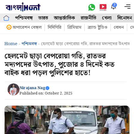
Skip
3
M
to
পশ্চিমবঙ্গ
ভারত
আন্তর্জাতিক
রাজনীতি
খেলা
বিনোদন
content
অপারেশন বেঙ্গল
দিদিগিরি
প্রিমিয়াম
ব্র্যান্ড ষ্টুডিও
বোধন
সো
Home
-
পশ্চিমবঙ্গ
-
হেলমেট ছাড়া বেপরোয়া গতি, রাতভর মদ্যপদের উৎপাত, 
হেলমেট ছাড়া বেপরোয়া গতি, রাতভর
মদ্যপদের উৎপাত, পুজোর ৪ দিনেই কত
বাইক ধরা পড়ল পুলিশের হাতে!
Nirajana Nag
Published on:
October 2, 2025