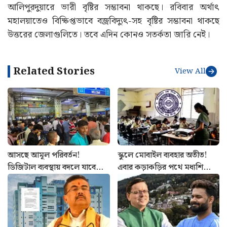
আলিপুরদুয়ারে ভারী বৃষ্টির সম্ভাবনা থাকছে। রবিবার অর্থাৎ
মহালয়াতেও বিক্ষিপ্তভাবে বজ্রবিদ্যুৎ-সহ বৃষ্টির সম্ভাবনা থাকছে
উত্তরের জেলাগুলিতে। তবে এদিন কোনও সতর্কতা জারি নেই।
Related Stories
View All
আসছে আমূল পরিবর্তন!
স্কুলে মোবাইল ব্যবহার অতীত!
ডিজিটাল ব্যবস্থায় বদলে যাবে
এবার কড়াকড়ির পথে মধ্যশিক্ষা
কলকাতা মেট্রোর স্টেশন
পর্ষদ, জারি বিজ্ঞপ্তি
পরিচালনা