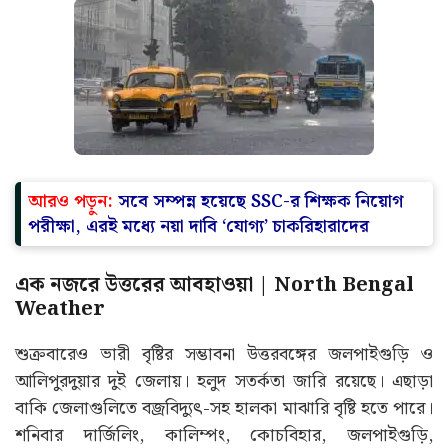
আরও পড়ুন:
সবে সম্পন্ন হয়েছে SSC-র শিক্ষক নিয়োগ
পরীক্ষা, এরই মধ্যে নয়া দাবি ‘যোগ্য’ চাকরিহারাদের
এক নজরে উত্তরের আবহাওয়া | North Bengal
Weather
শুক্রবারেও ভারী বৃষ্টির সম্ভাবনা উত্তরবঙ্গের জলপাইগুড়ি ও
আলিপুরদুয়ার দুই জেলায়। হলুদ সতর্কতা জারি রয়েছে। এছাড়া
বাকি জেলাগুলিতে বজ্রবিদ্যুৎ-সহ হালকা মাঝারি বৃষ্টি হতে পারে।
শনিবার দার্জিলিং, কালিম্পং, কোচবিহার, জলপাইগুড়ি,