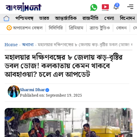
Skip
3
M
to
পশ্চিমবঙ্গ
ভারত
আন্তর্জাতিক
রাজনীতি
খেলা
বিনোদন
content
অপারেশন বেঙ্গল
দিদিগিরি
প্রিমিয়াম
ব্র্যান্ড ষ্টুডিও
বোধন
সো
Home
-
অন্যান্য
-
মহালয়ার দক্ষিণবঙ্গের ৮ জেলায় ঝড়-বৃষ্টির ডবল ডোজ
মহালয়ার দক্ষিণবঙ্গের ৮ জেলায় ঝড়-বৃষ্টির
ডবল ডোজ! কলকাতায় কেমন থাকবে
আবহাওয়া? চলে এল আপডেট
Sharmi Dhar
Published on:
September 19, 2025