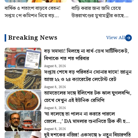
বার্ষিক ৫ শতাংশ বাড়বে বেতন!
বাড়ি করার জন্য জমি চেয়ে
সপ্তম পে কমিশন নিয়ে বড়
উত্তরাখণ্ডের মুখ্যমন্ত্রীর কাছে
ঘোষণা, নয়া বিজ্ঞপ্তি জারি করল
অনুরোধ ঋষভ পন্থের! কী
নবান্ন
জানালেন পুষ্কর সিং ধামি?
Breaking News
View All
বড় সমস্যা! মিলছে না বার্থ-ডেথ সার্টিফিকেট,
বিপাকে শত শত পরিবার
August 8, 2026
সপ্তাহ শেষে বড় পরিবর্তন সোনার দামে! জানুন
আজ ২২ ও ২৪ ক্যারেটের লেটেস্ট রেট
August 8, 2026
আমতেলের সঙ্গে ইলিশের টক ঝাল যুগলবন্দি,
চেখে দেখুন এই ইউনিক রেসিপি
August 8, 2026
‘যা বলেছে তা পালন না করতে পারলে
জেলে..,’ DA মামলার শুনানিতে ঠিক কী হল?
জানালেন আইনজীবী বিকাশ রঞ্জন
August 8, 2026
দুই দশকের নজির! একসঙ্গে ৮ নতুন বিচারপতি