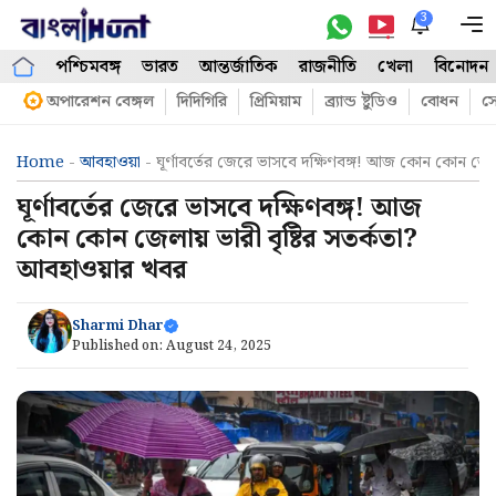
Skip
3
M
to
পশ্চিমবঙ্গ
ভারত
আন্তর্জাতিক
রাজনীতি
খেলা
বিনোদন
content
অপারেশন বেঙ্গল
দিদিগিরি
প্রিমিয়াম
ব্র্যান্ড ষ্টুডিও
বোধন
সো
Home
-
আবহাওয়া
-
ঘূর্ণাবর্তের জেরে ভাসবে দক্ষিণবঙ্গ! আজ কোন কোন জেল
ঘূর্ণাবর্তের জেরে ভাসবে দক্ষিণবঙ্গ! আজ
কোন কোন জেলায় ভারী বৃষ্টির সতর্কতা?
আবহাওয়ার খবর
Sharmi Dhar
Published on:
August 24, 2025