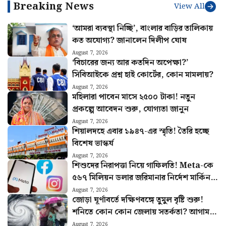
Breaking News
View All
‘আমরা ব্যবস্থা নিচ্ছি’, বাংলার বাড়ির তালিকায়
কত অযোগ্য? জানালেন দিলীপ ঘোষ
August 7, 2026
‘বিচারের জন্য আর কতদিন অপেক্ষা?’
সিবিআইকে প্রশ্ন হাই কোর্টের, কোন মামলায়?
August 7, 2026
মহিলারা পাবেন মাসে ২৫০০ টাকা! নতুন
প্রকল্পে আবেদন শুরু, যোগ্যতা জানুন
August 7, 2026
শিয়ালদহে এবার ১৯৪৭-এর স্মৃতি! তৈরি হচ্ছে
বিশেষ ভাস্কর্য
August 7, 2026
শিশুদের নিরাপত্তা নিয়ে গাফিলতি! Meta-কে
৫৬৭ মিলিয়ন ডলার জরিমানার নির্দেশ মার্কিন
আদালতের
August 7, 2026
জোড়া ঘূর্ণাবর্তে দক্ষিণবঙ্গে তুমুল বৃষ্টি শুরু!
শনিতে কোন কোন জেলায় সতর্কতা? আগাম
খবর
August 7, 2026