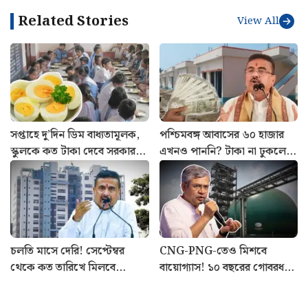
Related Stories
View All
সপ্তাহে দু’দিন ডিম বাধ্যতামূলক,
পশ্চিমবঙ্গ আবাসের ৬০ হাজার
স্কুলকে কত টাকা দেবে সরকার?
এখনও পাননি? টাকা না ঢুকলে
জেনে নিন নিয়ম
কোথায় যোগাযোগ করবেন জানুন
চলতি মাসে দেরি! সেপ্টেম্বর
CNG-PNG-তেও মিশবে
থেকে কত তারিখে মিলবে
বায়োগ্যাস! ১০ বছরের গোবরধন
অন্নপূর্ণা যোজনার টাকা?
প্রকল্পে ২৩,৭৩১ কোটি খরচ
জানালেন মুখ্যমন্ত্রী
করবে কেন্দ্র