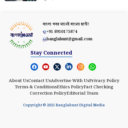
বাংলা খবর মানেই
বাংলা হান্ট!
+91 8910175874
banglahunt@gmail.com
Stay Connected
About Us
Contact Us
Advertise With Us
Privacy Policy
Terms & Conditions
Ethics Policy
Fact Checking
Correction Policy
Editorial Team
Copyright © 2025 Banglahunt Digital Media