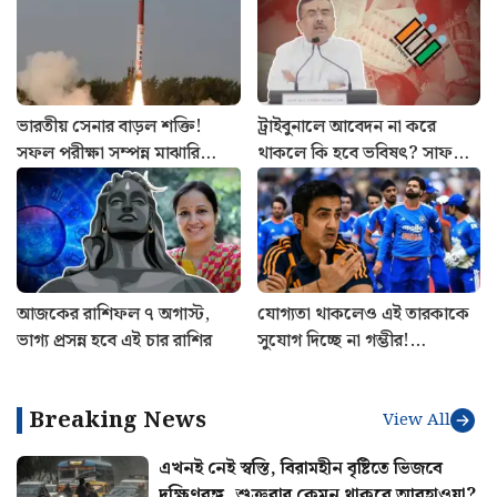
ভারতীয় সেনার বাড়ল শক্তি!
ট্রাইবুনালে আবেদন না করে
সফল পরীক্ষা সম্পন্ন মাঝারি
থাকলে কি হবে ভবিষৎ? সাফ
পাল্লার ব্যালিস্টিক মিসাইল অগ্নি ৪-
জানালেন মুখ্যমন্ত্রী শুভেন্দু
এর
অধিকারী
আজকের রাশিফল ৭ অগাস্ট,
যোগ্যতা থাকলেও এই তারকাকে
ভাগ্য প্রসন্ন হবে এই চার রাশির
সুযোগ দিচ্ছে না গম্ভীর!
শ্রীলঙ্কাতেই ভারতের জার্সিতে
শেষ ম্যাচ খেলবেন এই
Breaking News
ক্রিকেটার?
View All
এখনই নেই স্বস্তি, বিরামহীন বৃষ্টিতে ভিজবে
দক্ষিণবঙ্গ, শুক্রবার কেমন থাকবে আবহাওয়া?