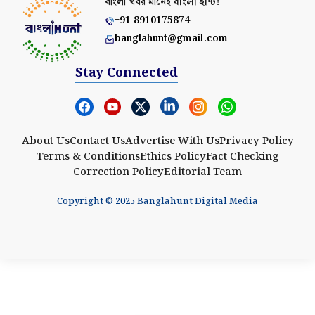
বাংলা খবর মানেই
বাংলা হান্ট!
+91 8910175874
banglahunt@gmail.com
Stay Connected
About Us
Contact Us
Advertise With Us
Privacy Policy
Terms & Conditions
Ethics Policy
Fact Checking
Correction Policy
Editorial Team
Copyright © 2025 Banglahunt Digital Media