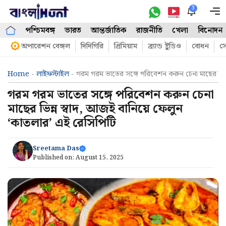
Skip
3
M
to
পশ্চিমবঙ্গ
ভারত
আন্তর্জাতিক
রাজনীতি
খেলা
বিনোদন
content
অপারেশন বেঙ্গল
দিদিগিরি
প্রিমিয়াম
ব্র্যান্ড ষ্টুডিও
বোধন
সো
Home
-
লাইফস্টাইল
-
গরম গরম ভাতের সঙ্গে পরিবেশন করুন চেনা মাছের ভিন্
গরম গরম ভাতের সঙ্গে পরিবেশন করুন চেনা
মাছের ভিন্ন স্বাদ, আজই বানিয়ে ফেলুন
‘কাতলার’ এই রেসিপিটি
Sreetama Das
Published on:
August 15, 2025