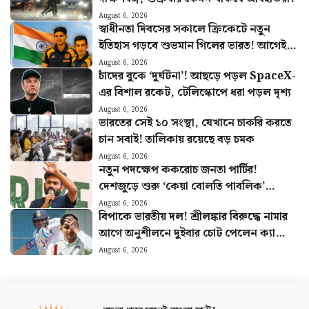
August 6, 2026
স্বাধীনতা দিবসের সকালে ক্রিকেটে নতুন
ইতিহাস গড়বে শুভমান গিলের ভারত! আগেই
হুঙ্কার ছাড়লেন গম্ভীর
August 6, 2026
চাঁদের বুকে ‘দুর্ঘটনা’! আছড়ে পড়ল SpaceX-
এর বিশাল রকেট, টেলিস্কোপে ধরা পড়ল দৃশ্য
August 6, 2026
ভারতের সেই ১০ সংস্থা, যেখানে চাকরি করতে
চান সবাই! তালিকায় রয়েছে বড় চমক
August 6, 2026
নতুন পদক্ষেপ ককরোচ জনতা পার্টির!
দেশজুড়ে শুরু ‘কেয়া বোলতি পাবলিক’
কর্মসূচি, ঘোষণা অভিজিতের
August 6, 2026
বিপাকে ভারতীয় দল! শ্রীলঙ্কার বিরুদ্ধে নামার
আগে অনুশীলনে দুইবার চোট পেলেন ক্যাপ্টেন
শুভমান গিল
August 6, 2026