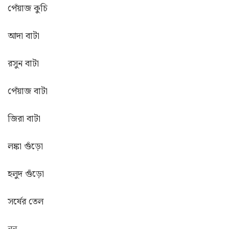
পেঁয়াজ কুচি
আদা বাটা
রসুন বাটা
পেঁয়াজ বাটা
জিরা বাটা
লঙ্কা গুঁড়ো
হলুদ গুঁড়ো
সর্ষের তেল