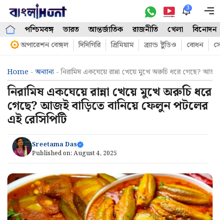
Skip
3
M
to
পশ্চিমবঙ্গ
ভারত
আন্তর্জাতিক
রাজনীতি
খেলা
বিনোদন
content
অপারেশন বেঙ্গল
দিদিগিরি
প্রিমিয়াম
ব্র্যান্ড ষ্টুডিও
বোধন
সো
Home
-
অন্যান্য
-
নিরামিষ একঘেয়ে রান্না খেয়ে মুখে অরুচি ধরে গেছে? আজই
নিরামিষ একঘেয়ে রান্না খেয়ে মুখে অরুচি ধরে
গেছে? আজই বাড়িতে বানিয়ে ফেলুন পটলের
এই রেসিপিটি
Sreetama Das
Published on:
August 4, 2025