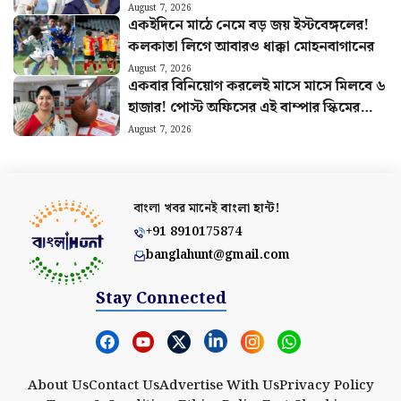
August 7, 2026
একইদিনে মাঠে নেমে বড় জয় ইস্টবেঙ্গলের!
কলকাতা লিগে আবারও ধাক্কা মোহনবাগানের
August 7, 2026
একবার বিনিয়োগ করলেই মাসে মাসে মিলবে ৬
হাজার! পোস্ট অফিসের এই বাম্পার স্কিমের
হিসাব বুঝুন
August 7, 2026
বাংলা খবর মানেই
বাংলা হান্ট!
+91 8910175874
banglahunt@gmail.com
Stay Connected
About Us
Contact Us
Advertise With Us
Privacy Policy