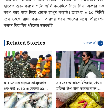
ছাড়তে শুরু করলে পটল গুলি কড়াইতে দিয়ে দিন। এরপর এক
কাপ গরম জল দিয়ে ঢেকে রাখুন কড়াই। তারপর ৮-১০ মিনিট
দমে রেখে রান্না করুন। তারপর গরম ভাতের সঙ্গে পরিবেশন
করুন নিরামিষ পটলের তরকারি।
Related Stories
View All
আধাসেনায় বাড়ছে আত্মহত্যার
ভারতের আকাশে ইতিহাস, প্রথম
প্রবণতা! ২০২৫-এ রেকর্ড ৫৯
মহিলা ‘টপ গান’ ভাবনা কান্ত!
CRPF জওয়ানের মৃত্যু, প্রকাশ্যে
যুদ্ধকৌশলে নতুন মাইলফলক
রিপোর্ট
বায়ুসেনার