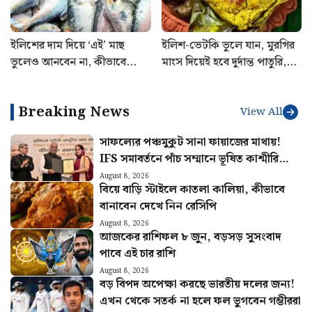
ইলিশের দাম দিয়ে ‘এই’ মাছ
ইলিশ-ভেটকি ভুলে যান, মুরগির
ভুলেও আনবেন না, কীভাবে
মাংস দিয়েই হবে দুর্দান্ত পাতুরি,
বুঝবেন ফারাক?
রইল রেসিপি
Breaking News
View All
সাফল্যের পঞ্চমুকুট সানা ফায়াজের মাথায়!
IFS সমাবর্তনে পাঁচ সম্মানে ভূষিত কাশ্মীরি
কন্যা
August 8, 2026
বিয়ে বাড়ি স্টাইলে কাতলা কালিয়া, কীভাবে
বানাবেন দেখে নিন রেসিপি
August 8, 2026
আজকের রাশিফল ৮ জুন, বড়সড় সুসংবাদ
পাবে এই চার রাশি
August 8, 2026
বড় বিপদ অপেক্ষা করছে ভারতীয় দলের জন্য!
এখন থেকে সতর্ক না হলে ফল ভুগবেন গম্ভীররা