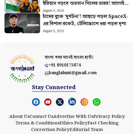
ম্যাচ খেলবেন এই ক্রিকেটার?
August 6, 2026
আর নয় বৈষম্য! RAC যাত্রীদের সুবিধার্থে
তৎপর রেল, জোনাল রেলওয়ে পেল কড়া চিঠি
August 6, 2026
এখনই নেই স্বস্তি, বিরামহীন বৃষ্টিতে ভিজবে
দক্ষিণবঙ্গ, শুক্রবার কেমন থাকবে আবহাওয়া?
August 6, 2026
স্বাধীনতা দিবসের সকালে ক্রিকেটে নতুন
ইতিহাস গড়বে শুভমান গিলের ভারত! আগেই
হুঙ্কার ছাড়লেন গম্ভীর
August 6, 2026
চাঁদের বুকে ‘দুর্ঘটনা’! আছড়ে পড়ল SpaceX-
এর বিশাল রকেট, টেলিস্কোপে ধরা পড়ল দৃশ্য
August 6, 2026
বাংলা খবর মানেই
বাংলা হান্ট!
+91 8910175874
banglahunt@gmail.com