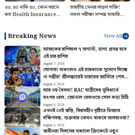
রোহিত শর্মাকে নিয়ে দুই ভাগে
মসজিদ-মন্দির থেকে খোলা হচ্ছে
বিভক্ত BCCI! সত্যিই কি প্রাক্তন
মাইক! শব্দ দূষণ নিয়ন্ত্রণে কড়া
ভারতীয় অধিনায়কের অবসর
ব্যবস্থা রাজ্য সরকারের
চাইছে বোর্ড
৩০, ৪০ নাকি ৫০, কোন বয়সে
ভারতীয় সেনার বাড়ল শক্তি!
কত Health Insurance
সফল পরীক্ষা সম্পন্ন মাঝারি
কভারেজ দরকার? জানালেন
পাল্লার ব্যালিস্টিক মিসাইল অগ্নি ৪-
বিশেষজ্ঞরা
এর
Breaking News
View All
আজকের রাশিফল ৭ অগাস্ট, ভাগ্য প্রসন্ন হবে
এই চার রাশির
August 7, 2026
যোগ্যতা থাকলেও এই তারকাকে সুযোগ দিচ্ছে
না গম্ভীর! শ্রীলঙ্কাতেই ভারতের জার্সিতে শেষ