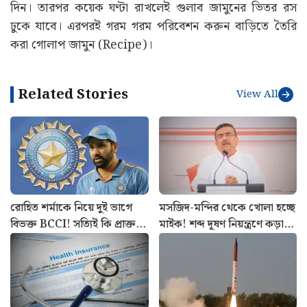
এবারসমস্তটা ভালো করে মিশে গেলে এ বার দিন খোয়া ক্ষীর।
তারপর মণ্ড তৈরি করার জন্য যতটুকু দুধ প্রয়োজন দিয়ে দিন। মনে
রাখবেন মণ্ড একেবারে মসৃণ ভাবে মাখা হয়। এরপর সেখান
থেকে ছোট ছোট লেচি কেটে নিন। এবার লেচির একেবারে
মধ্যিখানে একটি করে ছোট এলাচের দানা ঢুকিয়ে গোল বলের
মতো করে গড়ে নিন। এবার ঘি গরম করে বলগুলি ভেজে নিন।
তারপর লালচে-সোনালি রং ধরলে তুলে সোজা সিরায় ডুবিয়ে
দিন। তারপর কয়েক ঘণ্টা রাখলেই গুলাব জামুনের ভিতর রস
ঢুকে যাবে। এরপরই গরম গরম পরিবেশন করুন বাড়িতে তৈরি
করা গোলাপ জামুন (Recipe)।
Related Stories
View All