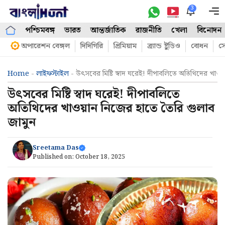
Skip
3
M
to
পশ্চিমবঙ্গ
ভারত
আন্তর্জাতিক
রাজনীতি
খেলা
বিনোদন
content
অপারেশন বেঙ্গল
দিদিগিরি
প্রিমিয়াম
ব্র্যান্ড ষ্টুডিও
বোধন
সো
Home
-
লাইফস্টাইল
-
উৎসবের মিষ্টি স্বাদ ঘরেই! দীপাবলিতে অতিথিদের খাও
উৎসবের মিষ্টি স্বাদ ঘরেই! দীপাবলিতে
অতিথিদের খাওয়ান নিজের হাতে তৈরি গুলাব
জামুন
Sreetama Das
Published on:
October 18, 2025