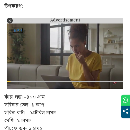
উপকরণ:
Advertisement
কাঁচা লঙ্কা -৪০০ গ্ৰাম
সরিষার তেল- ১ কাপ
সরিষা বাটা – ১টেবিল চামচ
মেথি- ১ চামচ
পাঁচফোড়ন- ১ চামচ