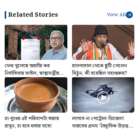
Related Stories
View All
ফের খুলেছে অরাজি কর
হাসপাতাল থেকে ছুটি পেলেন
নির্যাতিতার ফাইল, স্বাস্থ্যমন্ত্রীর
মিঠুন, কী হয়েছিল মহাগুরুর?
সাথে বৈঠক সেরে ঘোষণা
শুভেন্দু অধিকারীর
চা-দুধের এই পরিমাপটা বজায়
লাগবে না পেট্রোল-ডিজেল!
রাখুন, চা হবে ধাবার মতো
ভারতের প্রথম ‘বৈদ্যুতিক উড়ন্ত
গাড়ি’ বানিয়ে তাক লাগালেন