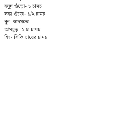
হলুদ গুঁড়ো- ১ চামচ
লঙ্কা গুঁড়ো- ১/২ চামচ
নুন- স্বাদমতো
আমচুড়- ২ চা চামচ
হিং- সিকি চায়ের চামচ