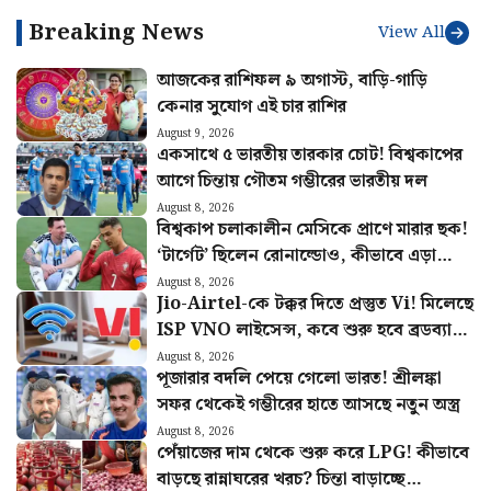
উত্তরাখণ্ডের রবি
Breaking News
View All
আজকের রাশিফল ৯ অগাস্ট, বাড়ি-গাড়ি
কেনার সুযোগ এই চার রাশির
August 9, 2026
একসাথে ৫ ভারতীয় তারকার চোট! বিশ্বকাপের
আগে চিন্তায় গৌতম গম্ভীরের ভারতীয় দল
August 8, 2026
বিশ্বকাপ চলাকালীন মেসিকে প্রাণে মারার ছক!
‘টার্গেট’ ছিলেন রোনাল্ডোও, কীভাবে এড়ানো
গেল হামলা?
August 8, 2026
Jio-Airtel-কে টক্কর দিতে প্রস্তুত Vi! মিলেছে
ISP VNO লাইসেন্স, কবে শুরু হবে ব্রডব্যান্ড
সার্ভিস?
August 8, 2026
পূজারার বদলি পেয়ে গেলো ভারত! শ্রীলঙ্কা
সফর থেকেই গম্ভীরের হাতে আসছে নতুন অস্ত্র
August 8, 2026
পেঁয়াজের দাম থেকে শুরু করে LPG! কীভাবে
বাড়ছে রান্নাঘরের খরচ? চিন্তা বাড়াচ্ছে