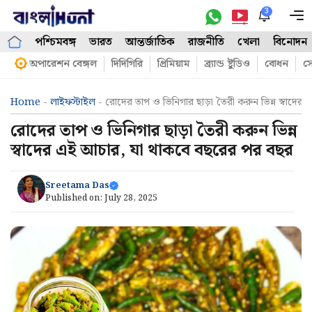
Skip
3
M
to
পশ্চিমবঙ্গ
ভারত
আন্তর্জাতিক
রাজনীতি
খেলা
বিনোদন
content
অপারেশন বেঙ্গল
দিদিগিরি
প্রিমিয়াম
ব্র্যান্ড ষ্টুডিও
বোধন
সো
Home
-
লাইফস্টাইল
-
রোদের তাপ ও ভিনিগার ছাড়া তৈরী করুন ভিন্ন স্বাদে
রোদের তাপ ও ভিনিগার ছাড়া তৈরী করুন ভিন্ন
স্বাদের এই আচার, যা থাকবে বছরের পর বছর
Sreetama Das
Published on:
July 28, 2025