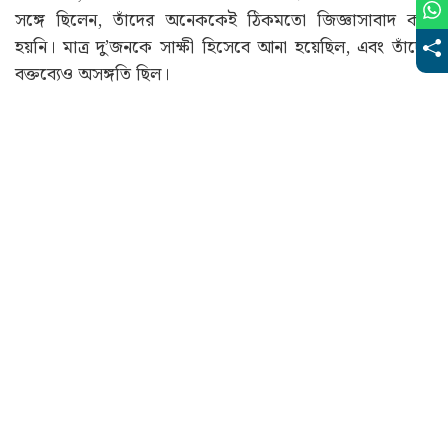
সঙ্গে ছিলেন, তাঁদের অনেককেই ঠিকমতো জিজ্ঞাসাবাদ করা
হয়নি। মাত্র দু’জনকে সাক্ষী হিসেবে আনা হয়েছিল, এবং তাঁদের
বক্তব্যেও অসঙ্গতি ছিল।