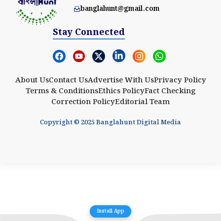
banglahunt@gmail.com
Stay Connected
About Us
Contact Us
Advertise With Us
Privacy Policy
Terms & Conditions
Ethics Policy
Fact Checking
Correction Policy
Editorial Team
Copyright © 2025 Banglahunt Digital Media
Install App