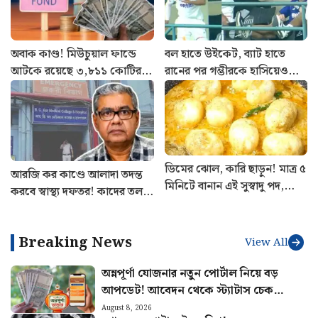
অবাক কাণ্ড! মিউচুয়াল ফান্ডে
বল হাতে উইকেট, ব্যাট হাতে
আটকে রয়েছে ৩,৮১১ কোটির
রানের পর গম্ভীরকে হাসিয়েও
Unclaimed Money, জানাল
দেখালেন জাদেজা! স্বস্তিতে
SEBI
ভারতীয় দল
ডিমের ঝোল, কারি ছাড়ুন! মাত্র ৫
আরজি কর কাণ্ডে আলাদা তদন্ত
মিনিটে বানান এই সুস্বাদু পদ,
করবে স্বাস্থ্য দফতর! কাদের তলব
আঙুল চাটবেই সকলে
করা হবে? জানালেন স্বাস্থ্যমন্ত্রী
Breaking News
View All
অন্নপূর্ণা যোজনার নতুন পোর্টাল নিয়ে বড়
আপডেট! আবেদন থেকে স্ট্যাটাস চেক
কীভাবে জানুন
August 8, 2026