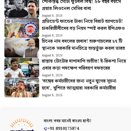
শোকস্তব্ধ গোটা ফুটবল বিশ্ব! ৬৮ বছর বয়সে
প্রয়াত লিওনেল মেসির বাবা
August 8, 2026
প্রভিডেন্ট ফান্ডের টাকা নিয়ে বিরাট আপডেট!
চাকরিজীবীদের বড় নিয়ম স্পষ্ট করল ইপিএফও
August 8, 2026
চিনের নাম বদলের জবাব! অরুণাচলের ২৭ টি
স্থানকে সরকারি মানচিত্রে অন্তর্ভুক্ত করল ভারত
August 8, 2026
রাস্তায় টোটোর দাপাদাপি অতীত! ই-রিকশা নিয়ে
এবার কড়া পদক্ষেপ পরিবহণ দফতরের
August 8, 2026
‘বঙ্গের কর্মচারীদের জন্য নতুন যুগের সূচনা
হবে’, খুশিতে আত্মহারা সরকারি কর্মচারীরা
August 8, 2026
বাংলা খবর মানেই
বাংলা হান্ট!
+91 8910175874