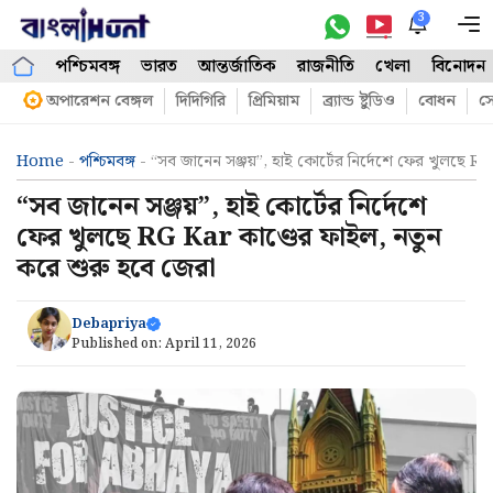
Skip
3
M
to
পশ্চিমবঙ্গ
ভারত
আন্তর্জাতিক
রাজনীতি
খেলা
বিনোদন
content
অপারেশন বেঙ্গল
দিদিগিরি
প্রিমিয়াম
ব্র্যান্ড ষ্টুডিও
বোধন
সো
Home
-
পশ্চিমবঙ্গ
-
“সব জানেন সঞ্জয়”, হাই কোর্টের নির্দেশে ফের খুলছে R
“সব জানেন সঞ্জয়”, হাই কোর্টের নির্দেশে
ফের খুলছে RG Kar কাণ্ডের ফাইল, নতুন
করে শুরু হবে জেরা
Debapriya
Published on:
April 11, 2026