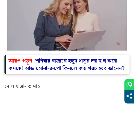
জন্মদিন উপলক্ষে বিশেষ ছুটি থাকছে এ রাজ্যে। সেই ছুটি শেষ
হতে না হতেই ২০ ও ২১ মার্চ- ঈদ-উল-ফিতর উপলক্ষ্যে স্কুল ছুটি
ফের। এরপর ছুটি মিলবে ২৬ মার্চ- রামনবমী উপলক্ষ্যে।
Advertisement
আরও পড়ুন:
শনিবার বাজারে হলুদ ধাতুর দর হু হু করে
কমছে! আজ সোনা-রুপো কিনলে কত খরচ হবে জানেন?