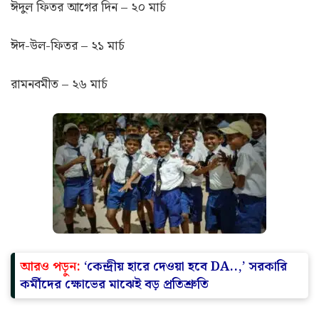
হোলি – ৪ মার্চ
হরিচাঁদ ঠাকুরের জন্মদিন- ১৭ মার্চ
ঈদুল ফিতর আগের দিন – ২০ মার্চ
ঈদ-উল-ফিতর – ২১ মার্চ
রামনবমীত – ২৬ মার্চ