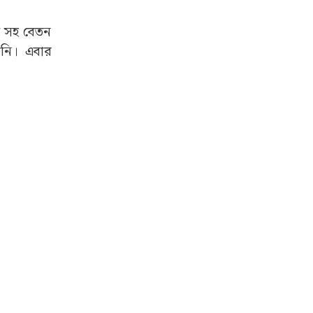
ুদ সহ বেতন
য়নি। এবার