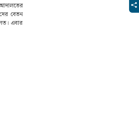
ট। আদালতের
’দের বেতন
ালত। এবার