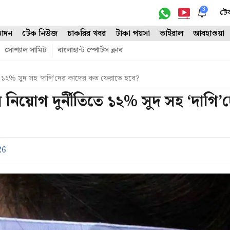
3
টে
োদন
টেক নিউজ
চাকরির খবর
টাকা পয়সা
ভাইরাল
আবহাওয়া
সোশ্যাল সামিট
বাংলাহান্ট স্পোর্টস ক্লাব
ে ১২% সুদ সহ ‘দাগি’দের কাদের কত ফেরাতে হবে?
িয়োগ দুর্নীতিতে ১২% সুদ সহ ‘দাগি’
26