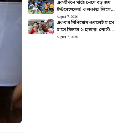
একইদিনে মাঠে নেমে বড় জয়
ইস্টবেঙ্গলের! কলকাতা লিগে
আবারও ধাক্কা মোহনবাগানের
August 7, 2026
একবার বিনিয়োগ করলেই মাসে
মাসে মিলবে ৬ হাজার! পোস্ট
অফিসের এই বাম্পার স্কিমের হিসাব
August 7, 2026
বুঝুন