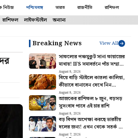
ক নিউজ
পশ্চিমবঙ্গ
ভারত
রাজনীতি
রাশিফল
রাশিফল
লাইফস্টাইল
অন্যান্য
Breaking News
View All
সাফল্যের পঞ্চমুকুট সানা ফায়াজের
দের
মাথায়! IFS সমাবর্তনে পাঁচ সম্মানে
ভূষিত কাশ্মীরি কন্যা
August 8, 2026
বিয়ে বাড়ি স্টাইলে কাতলা কালিয়া,
কীভাবে বানাবেন দেখে নিন
রেসিপি
August 8, 2026
আজকের রাশিফল ৮ জুন, বড়সড়
সুসংবাদ পাবে এই চার রাশি
August 8, 2026
বড় বিপদ অপেক্ষা করছে ভারতীয়
দলের জন্য! এখন থেকে সতর্ক না
হলে ফল ভুগবেন গম্ভীররা
August 7, 2026