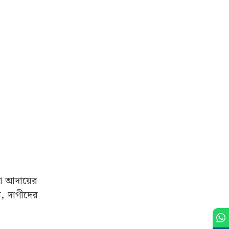
কা আদায়ের
ল, দাগীদের