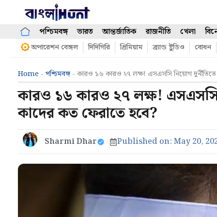
Skip
to
content
পশ্চিমবঙ্গ
ভারত
আন্তর্জাতিক
রাজনীতি
খেলা
বিন
অপারেশন বেঙ্গল
দিদিগিরি
প্রিমিয়াম
ব্র্যান্ড ষ্টুডিও
বোধন
Home
-
পশ্চিমবঙ্গ
-
কারও ১৬ কারও ২৭ লক্ষ! এসএসসি নিয়োগ দুর্নীতিত
কারও ১৬ কারও ২৭ লক্ষ! এসএসসি ন
কাদের কত ফেরাতে হবে?
Sharmi Dhar
Published on:
May 20, 20