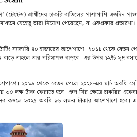
SC Scam
দাগি’ (টেন্টেড) প্রার্থীদের চাকরি বাতিলের পাশাপাশি এতদিন প
তির মাধ্যমে যেহেতু তারা নিয়োগ পেয়েছেন, যা একপ্রকার প্রতারণা
 স্টার্টিং স্যালারি ৪০ হাজারের আশেপাশে। ২০১৯ থেকে বেতন 
বেতন বাড়ে তাহলে তার পরিমাণও বাড়বে। এর উপর ১২% সুদ বসালে
রের আশেপাশে। ২০১৯ থেকে বেতন পেলে ২০২৪-এর মার্চ অবধি সেট
 ৩০ লক্ষ টাকা ফেরাতে হবে। গ্রুপ সির ক্ষেত্রে চাকরির একেব
ে হিসেব কষলে ২০২৪ অবধি ১৬ লক্ষর টাকার আশেপাশে হবে। 