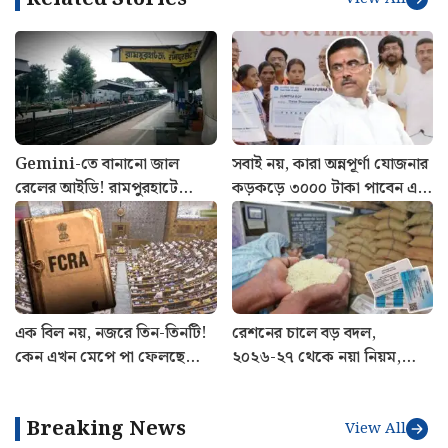
Gemini-তে বানানো জাল
সবাই নয়, কারা অন্নপূর্ণা যোজনার
রেলের আইডি! রামপুরহাটে
কড়কড়ে ৩০০০ টাকা পাবেন এই
গ্রেফতার ভুয়ো TTE সাজা যুবক
মাসে? আপডেট জেনে নিন
এক বিল নয়, নজরে তিন-তিনটি!
রেশনের চালে বড় বদল,
কেন এখন মেপে পা ফেলছে
২০২৬-২৭ থেকে নয়া নিয়ম,
কেন্দ্র?
নির্দেশিকা জারি খাদ্য দপ্তরের
Breaking News
View All