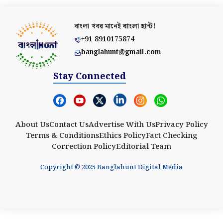
বাংলা খবর মানেই
বাংলা হান্ট!
+91 8910175874
banglahunt@gmail.com
Stay Connected
About Us
Contact Us
Advertise With Us
Privacy Policy
Terms & Conditions
Ethics Policy
Fact Checking
Correction Policy
Editorial Team
Copyright © 2025 Banglahunt Digital Media