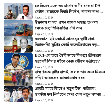
২৫ দিনের মধ্যে ৬৫ হাজার কর্মীর বকেয়া DA
মেটান! রাজ্যকে বিরাট নির্দেশ, কাদের কপাল
খুলল?
August 10, 2026
উত্তরবঙ্গ যাওয়া এখন আরও সহজ! চাকদহ
থেকে চালু শিলিগুড়ির এসি বাস
August 10, 2026
কলকাতা হাই কোর্টে আসছেন স্থায়ী প্রধান
বিচারপতি! সুপ্রিম কোর্ট কলেজিয়ামের বড়
সুপারিশ
August 10, 2026
BCCI-এর হাতে তৈরি আছে বিকল্প! শ্রীলঙ্কায়
হারলেই বিদায় ঘটবে কোচ গৌতম গম্ভীরের?
August 10, 2026
দক্ষিণবঙ্গে বৃষ্টির দাপট, কলকাতায় কবে মিলবে
স্বস্তি? আজকের আবহাওয়ার খবর
August 10, 2026
প্রস্তুতি ম্যাচে জিতেও নতুন চিন্তা গম্ভীরের!
ভারতীয় দল নির্বাচনে দেখা গেল নতুন সমস্যা…
August 10, 2026