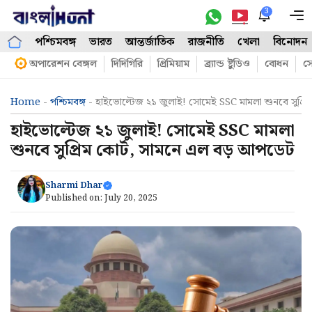
Skip
3
M
to
পশ্চিমবঙ্গ
ভারত
আন্তর্জাতিক
রাজনীতি
খেলা
বিনোদন
content
অপারেশন বেঙ্গল
দিদিগিরি
প্রিমিয়াম
ব্র্যান্ড ষ্টুডিও
বোধন
সো
Home
-
পশ্চিমবঙ্গ
-
হাইভোল্টেজ ২১ জুলাই! সোমেই SSC মামলা শুনবে সুপ্র
হাইভোল্টেজ ২১ জুলাই! সোমেই SSC মামলা
শুনবে সুপ্রিম কোর্ট, সামনে এল বড় আপডেট
Sharmi Dhar
Published on:
July 20, 2025