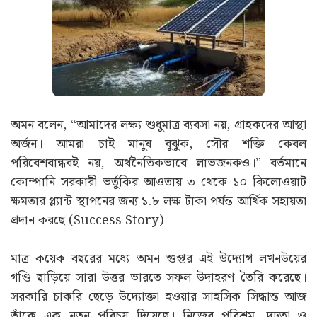
অমন বলেন, “আমাদের লক্ষ্য শুধুমাত্র ব্যবসা নয়, গ্রাহকদের আস্থা
অর্জন। আমরা চাই মানুষ বুঝুক, সৌর শক্তি কেবল
পরিবেশবান্ধবই নয়, অর্থনৈতিকভাবে লাভজনকও।” বর্তমানে
কোম্পানি সরকারী ভর্তুকির আওতায় ৩ থেকে ১০ কিলোওয়াট
ক্ষমতার প্ল্যান্ট স্থাপনের জন্য ১.৮ লক্ষ টাকা পর্যন্ত আর্থিক সহায়তা
প্রদান করছে (Success Story)।
মাত্র কয়েক বছরের মধ্যে অমন গুপ্তর এই উদ্যোগ লখনউয়ের
গণ্ডি ছাড়িয়ে সারা উত্তর ভারতে সফল উদাহরণ তৈরি করেছে।
সরকারি চাকরি ছেড়ে উদ্যোক্তা হওয়ার সাহসিক সিদ্ধান্ত আজ
তাঁকে এক নতুন পরিচয় দিয়েছে। নিজের পরিশ্রম, দৃঢ়তা ও