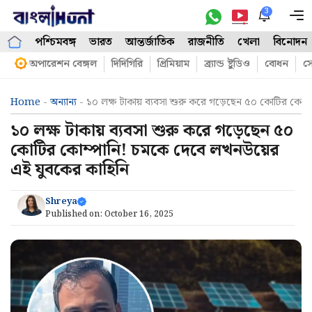
Skip
3
M
to
পশ্চিমবঙ্গ
ভারত
আন্তর্জাতিক
রাজনীতি
খেলা
বিনোদন
content
অপারেশন বেঙ্গল
দিদিগিরি
প্রিমিয়াম
ব্র্যান্ড ষ্টুডিও
বোধন
সো
Home
-
অন্যান্য
-
১০ লক্ষ টাকায় ব্যবসা শুরু করে গড়েছেন ৫০ কোটির কোম
১০ লক্ষ টাকায় ব্যবসা শুরু করে গড়েছেন ৫০
কোটির কোম্পানি! চমকে দেবে লখনউয়ের
এই যুবকের কাহিনি
Shreya
Published on:
October 16, 2025