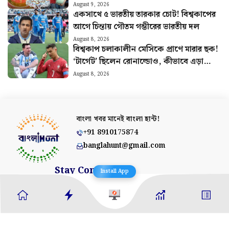
August 9, 2026
একসাথে ৫ ভারতীয় তারকার চোট! বিশ্বকাপের
আগে চিন্তায় গৌতম গম্ভীরের ভারতীয় দল
August 8, 2026
বিশ্বকাপ চলাকালীন মেসিকে প্রাণে মারার ছক!
‘টার্গেট’ ছিলেন রোনাল্ডোও, কীভাবে এড়ানো
গেল হামলা?
August 8, 2026
বাংলা খবর মানেই
বাংলা হান্ট!
+91 8910175874
banglahunt@gmail.com
Stay Connected
Install App
About Us
Contact Us
Advertise With Us
Privacy Policy