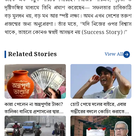
দৃষ্টিভঙ্গির মাধ্যমে তিনি প্রমাণ করেছেন— সফলতার চাবিকাঠি
বড় মূলধন নয়, বড় মন আর স্পষ্ট লক্ষ্য। অমন এখন দেশের তরুণ
প্রজন্মের জন্য অনুপ্রেরণা। তাঁর মতে, “যদি নিজের ওপর বিশ্বাস
থাকে, তাহলে কোনও স্বপ্নই অসম্ভব নয় (Success Story)।”
Related Stories
View All
কারা পেলেন না অন্নপূর্ণার টাকা?
চোট পেয়ে দলের বাইরে, এবার
তালিকা বানিয়ে প্রশাসনের দ্বারস্থ
গম্ভীরের বদলে কোচিং করাতে
কংগ্রেস
শুরু করলেন শুভমান গিল