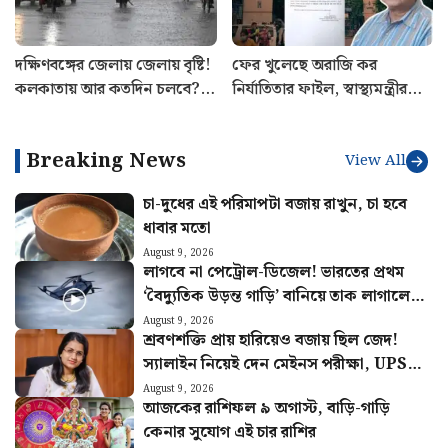
দক্ষিণবঙ্গের জেলায় জেলায় বৃষ্টি!
ফের খুলেছে অরাজি কর
কলকাতায় আর কতদিন চলবে?
নির্যাতিতার ফাইল, স্বাস্থ্যমন্ত্রীর
আবহাওয়ার লেটেস্ট আপডেট
সাথে বৈঠক সেরে ঘোষণা
শুভেন্দু অধিকারীর
Breaking News
View All
চা-দুধের এই পরিমাপটা বজায় রাখুন, চা হবে
ধাবার মতো
August 9, 2026
লাগবে না পেট্রোল-ডিজেল! ভারতের প্রথম
‘বৈদ্যুতিক উড়ন্ত গাড়ি’ বানিয়ে তাক লাগালেন
উত্তরাখণ্ডের রবি
August 9, 2026
শ্রবণশক্তি প্রায় হারিয়েও বজায় ছিল জেদ!
স্যালাইন নিয়েই দেন মেইনস পরীক্ষা, UPSC-
তে বাজিমাত সৌম্যার
August 9, 2026
আজকের রাশিফল ৯ অগাস্ট, বাড়ি-গাড়ি
কেনার সুযোগ এই চার রাশির