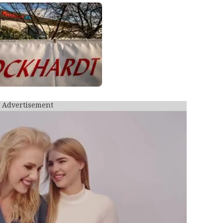
 এই কোম্পানির স্টকে:
ত্থান ঘটেছে। ওই ঘোষণা অনুযায়ী, মার্কিন খাদ্য ও ওষুধ প্
ন্য দাখিল করা নিউ ড্রাগ অ্যাপ্লিকেশন (NDA) আনুষ্ঠানিকভ