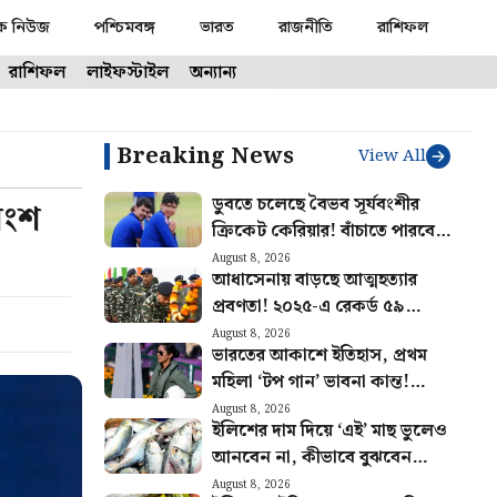
ক নিউজ
পশ্চিমবঙ্গ
ভারত
রাজনীতি
রাশিফল
রাশিফল
লাইফস্টাইল
অন্যান্য
Breaking News
View All
ডুবতে চলেছে বৈভব সূর্যবংশীর
াংশ
ক্রিকেট কেরিয়ার! বাঁচাতে পারবেন
কি ঈশান কিষাণ?
August 8, 2026
আধাসেনায় বাড়ছে আত্মহত্যার
প্রবণতা! ২০২৫-এ রেকর্ড ৫৯
CRPF জওয়ানের মৃত্যু, প্রকাশ্যে
August 8, 2026
ভারতের আকাশে ইতিহাস, প্রথম
রিপোর্ট
মহিলা ‘টপ গান’ ভাবনা কান্ত!
যুদ্ধকৌশলে নতুন মাইলফলক
August 8, 2026
ইলিশের দাম দিয়ে ‘এই’ মাছ ভুলেও
বায়ুসেনার
আনবেন না, কীভাবে বুঝবেন
ফারাক?
August 8, 2026