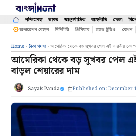
Skip
to
content
পশ্চিমবঙ্গ
ভারত
আন্তর্জাতিক
রাজনীতি
খেলা
বিন
অপারেশন বেঙ্গল
দিদিগিরি
প্রিমিয়াম
ব্র্যান্ড ষ্টুডিও
বোধন
Home
-
টাকা পয়সা
-
আমেরিকা থেকে বড় সুখবর পেল এই ভারতীয় কোম্প
আমেরিকা থেকে বড় সুখবর পেল এই
বাড়ল শেয়ারের দাম
Sayak Panda
Published on:
December 1