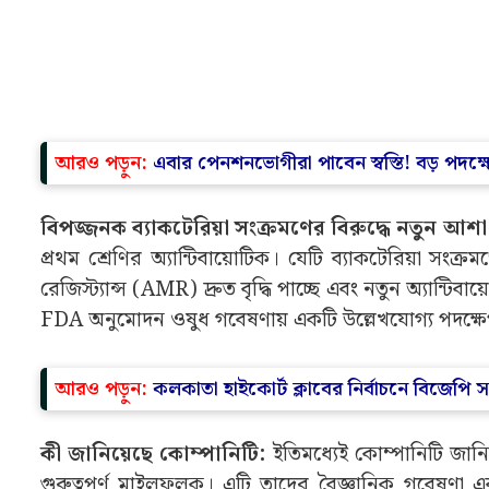
ভারতের জন্য একটি ঐতিহাসিক অর্জন
: জানিয়ে রাখি
এই বিরাট অর্জনটি ভারতের ওষুধ শিল্পের জন্য ঐতিহাস
তৈরি নতুন কেমিক্যাল ইউনিট (NCE)-এর জন্য NDA গ্রহ
নতুন আন্তর্জাতিক স্বীকৃতি এনে দিয়েছে। কারণ, এখনও পর