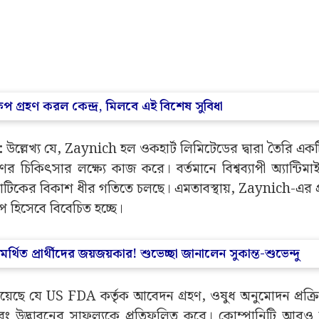
 যে, Zaynich-এর জন্য আবেদনটি গত ৩০ সেপ্টেম্বর দাখিল করা
িক। কারণ এই প্রথমবারের মতো মার্কিন FDA কোনও ভারতীয় 
ণ করেছে। এমতাবস্থায়, এই বিষয়টি ভারতের ওষুধ উদ্ভাবনের
্যন্ত ভারত মূলত জেনেরিক ওষুধের জন্য পরিচিত ছিল।