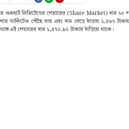
াজারে ওকহার্ট লিমিটেডের শেয়ারের (Share Market) দাম ২০ শত
র সার্কিটেও পৌঁছে যায় এবং দাম বেড়ে দাঁড়ায় ১,৪৮২ টাকা
সঙ্গে এই শেয়ারের দাম ১,৪৭০.৯০ টাকায় দাঁড়িয়ে থাকে।