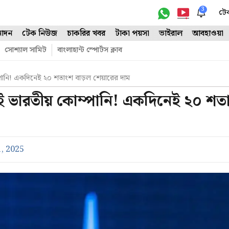
3
টে
োদন
টেক নিউজ
চাকরির খবর
টাকা পয়সা
ভাইরাল
আবহাওয়া
সোশ্যাল সামিট
বাংলাহান্ট স্পোর্টস ক্লাব
ানি! একদিনেই ২০ শতাংশ বাড়ল শেয়ারের দাম
 ভারতীয় কোম্পানি! একদিনেই ২০ শত
, 2025