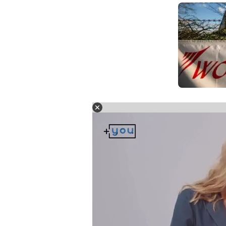
শেয়ার বাজারে (Share Market) রকেটের গতি
মূলত, এই কোম্পানির শেয়ারে একটি বড় ঘোষণার কারণে উ
FDA) সংস্থাটির নতুন অ্যান্টিবায়োটিক Zaynich-এর জ
করেছে।