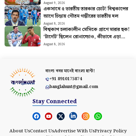
August 9, 2026
একসাথে ৫ ভারতীয় তারকার চোট! বিশ্বকাপের
আগে চিন্তায় গৌতম গম্ভীরের ভারতীয় দল
August 8, 2026
বিশ্বকাপ চলাকালীন মেসিকে প্রাণে মারার ছক!
‘টার্গেট’ ছিলেন রোনাল্ডোও, কীভাবে এড়ানো
গেল হামলা?
August 8, 2026
বাংলা খবর মানেই
বাংলা হান্ট!
+91 8910175874
banglahunt@gmail.com
Stay Connected
About Us
Contact Us
Advertise With Us
Privacy Policy