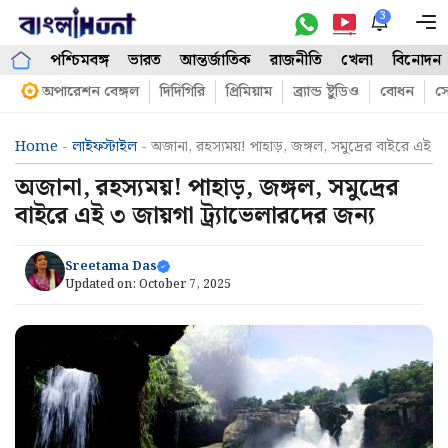
Skip
3
M
to
পশ্চিমবঙ্গ
ভারত
আন্তর্জাতিক
রাজনীতি
খেলা
বিনোদন
content
অপারেশন বেঙ্গল
দিদিগিরি
প্রিমিয়াম
ব্র্যান্ড ষ্টুডিও
বোধন
সো
Home
-
লাইফস্টাইল
-
অজানা, রহস্যময়! পাহাড়, জঙ্গল, সমুদ্রের বাইরে এই ৩
অজানা, রহস্যময়! পাহাড়, জঙ্গল, সমুদ্রের
বাইরে এই ৩ জায়গা ট্র্যাভেলারদের জন্য
Sreetama Das
Updated on:
October 7, 2025