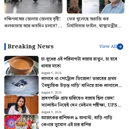
দক্ষিণবঙ্গের জেলায় জেলায় বৃষ্টি!
ফের খুলেছে অরাজি কর
কলকাতায় আর কতদিন চলবে?
নির্যাতিতার ফাইল, স্বাস্থ্যমন্ত্রীর
আবহাওয়ার লেটেস্ট আপডেট
সাথে বৈঠক সেরে ঘোষণা
শুভেন্দু অধিকারীর
Breaking News
View All
চা-দুধের এই পরিমাপটা বজায় রাখুন, চা হবে
ধাবার মতো
August 9, 2026
লাগবে না পেট্রোল-ডিজেল! ভারতের প্রথম
‘বৈদ্যুতিক উড়ন্ত গাড়ি’ বানিয়ে তাক লাগালেন
উত্তরাখণ্ডের রবি
August 9, 2026
শ্রবণশক্তি প্রায় হারিয়েও বজায় ছিল জেদ!
স্যালাইন নিয়েই দেন মেইনস পরীক্ষা, UPSC-
তে বাজিমাত সৌম্যার
August 9, 2026
আজকের রাশিফল ৯ অগাস্ট, বাড়ি-গাড়ি
কেনার সুযোগ এই চার রাশির