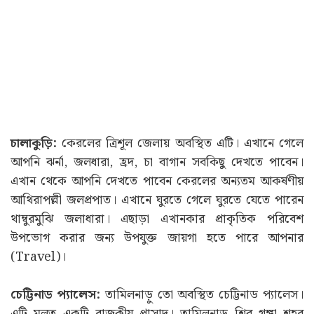
চালাকুড়ি:
কেরলের ত্রিশূল জেলায় অবস্থিত এটি। এখানে গেলে
আপনি ঝর্না, জলধারা, হ্রদ, চা বাগান সবকিছু দেখতে পাবেন।
এখান থেকে আপনি দেখতে পাবেন কেরলের অন্যতম আকর্ষণীয়
আথিরাপল্লী জলপ্রপাত। এখানে ঘুরতে গেলে ঘুরতে যেতে পারেন
থাম্বুরমুঝি জলাধারা। এছাড়া এখানকার প্রাকৃতিক পরিবেশ
উপভোগ করার জন্য উপযুক্ত জায়গা হতে পারে আপনার
(Travel)।
চেট্টিনাড প্যালেস:
তামিলনাড়ু তো অবস্থিত চেট্টিনাড প্যালেস।
এটি মূলত একটি রাজকীয় প্রাসাদ। তামিলনাড়ু শিব গঙ্গা শহর