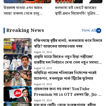
স্বস্তি? আজকের আবহাওয়ার খবর
August 10, 2026
প্রস্তুতি ম্যাচে জিতেও নতুন চিন্তা গম্ভীরের!
ভারতীয় দল নির্বাচনে দেখা গেল নতুন সমস্যা…
August 10, 2026
অগ্নিমিত্রা পালের শনিবারের নির্দেশের পরেই
অ্যাকশন, দখলমুক্ত পার্ক স্ট্রিটের ফুটপাত
August 10, 2026
গ্রাহকদের জন্য বড় চমক! YouTube
Premium সহ ১৫ OTT একদম ফ্রি, Jio-র
নতুন Pass-এ একগুচ্ছ সুবিধা
August 10, 2026
চালু হবে বোটিং থেকে সংরক্ষণাগার, রবীন্দ্র
সরোবরকে টুরিস্ট অ্যাট্রাকশন করতে উদ্যোগী
KMDA
August 10, 2026
‘মারার চক্রান্ত… গোটা পশ্চিমবঙ্গ জেগে উঠবে’,
হালিশহরের ঘটনায় হুঙ্কার কল্যাণের
August 10, 2026