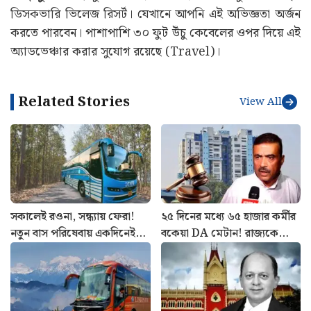
সকালেই রওনা, সন্ধ্যায় ফেরা!
২৫ দিনের মধ্যে ৬৫ হাজার কর্মীর
নতুন বাস পরিষেবায় একদিনেই
বকেয়া DA মেটান! রাজ্যকে
ঘুরুন ঝাড়গ্রাম
বিরাট নির্দেশ, কাদের কপাল
খুলল?
উত্তরবঙ্গ যাওয়া এখন আরও
কলকাতা হাই কোর্টে আসছেন
সহজ! চাকদহ থেকে চালু
স্থায়ী প্রধান বিচারপতি! সুপ্রিম
শিলিগুড়ির এসি বাস
কোর্ট কলেজিয়ামের বড় সুপারিশ
Breaking News
View All
দক্ষিণবঙ্গে বৃষ্টির দাপট, কলকাতায় কবে মিলবে