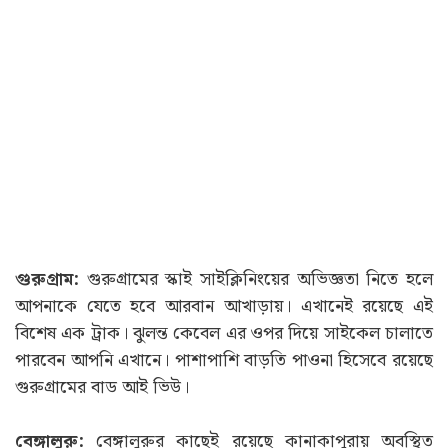
গুরুগ্ৰাম:
গুরুগ্ৰামের স্কাই সাইক্লিনিংয়ের অভিজ্ঞতা নিতে হলে
আপনাকে যেতে হবে আরবান আখাড়ায়। এখানেই রয়েছে এই
বিশেষ এক ট্রাক। ঝুলন্ত কেবেল এর ওপর দিয়ে সাইকেল চালাতে
পারবেন আপনি এখানে। পাশাপাশি বাড়তি পাওনা হিসেবে রয়েছে
গুরুগ্ৰামের বাড আই ভিউ।
বেঙ্গালুরু:
বেঙ্গালুরুর কাছেই রয়েছে কানাকাপুরায় অবস্থিত
ডিসকভারি ভিলেজ রিসর্ট। যেখানে আপনি এই অভিজ্ঞতা অর্জন
করতে পারবেন। পাশাপাশি ৩০ ফুট উঁচু কেবেলের ওপর দিয়ে এই
অ্যাডভেঞ্চার করার সুযোগ রয়েছে (Travel)।
Related Stories
View All