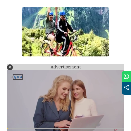
Advertisement
আরও পড়ুন:
ডিমের ঝোল নয়, বিশেষ মশলায় বানিয়ে
ফেলুন নতুন স্টাইলের কুসুম কোফতা, জানুন রেসিপি
কুলু-মানালি:
কুলু মানালিতেও আপনি করতে পারবেন এই ধরনের
অ্যাডভেঞ্চার। আর এই অ্যাডভেঞ্চার অভিজ্ঞতা সারা জীবনের