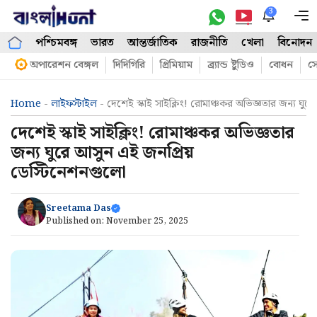
Skip
3
M
to
পশ্চিমবঙ্গ
ভারত
আন্তর্জাতিক
রাজনীতি
খেলা
বিনোদন
content
অপারেশন বেঙ্গল
দিদিগিরি
প্রিমিয়াম
ব্র্যান্ড ষ্টুডিও
বোধন
সো
Home
-
লাইফস্টাইল
-
দেশেই স্কাই সাইক্লিং! রোমাঞ্চকর অভিজ্ঞতার জন্য ঘু
দেশেই স্কাই সাইক্লিং! রোমাঞ্চকর অভিজ্ঞতার
জন্য ঘুরে আসুন এই জনপ্রিয়
ডেস্টিনেশনগুলো
Sreetama Das
Published on:
November 25, 2025