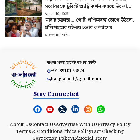
বাংলা খবর মানেই
বাংলা হান্ট!
+91 8910175874
banglahunt@gmail.com
Stay Connected
About Us
Contact Us
Advertise With Us
Privacy Policy
Terms & Conditions
Ethics Policy
Fact Checking
Correction Policy
Editorial Team
Copyright © 2025 Banglahunt Digital Media