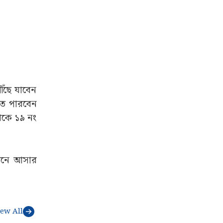
ৌঁছে যাবেন
তে পারবেন
েকে ১৯ নং
খানে আসার
iew All