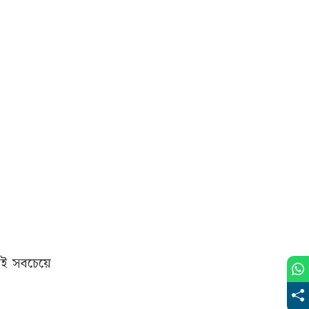
াই সবচেয়ে