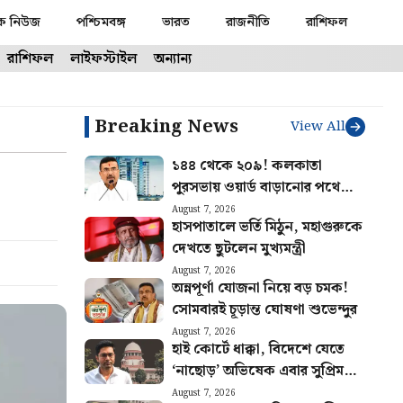
ক নিউজ
পশ্চিমবঙ্গ
ভারত
রাজনীতি
রাশিফল
রাশিফল
লাইফস্টাইল
অন্যান্য
Breaking News
View All
১৪৪ থেকে ২০৯! কলকাতা
পুরসভায় ওয়ার্ড বাড়ানোর পথে
রাজ্য
August 7, 2026
হাসপাতালে ভর্তি মিঠুন, মহাগুরুকে
দেখতে ছুটলেন মুখ্যমন্ত্রী
August 7, 2026
অন্নপূর্ণা যোজনা নিয়ে বড় চমক!
সোমবারই চূড়ান্ত ঘোষণা শুভেন্দুর
August 7, 2026
হাই কোর্টে ধাক্কা, বিদেশে যেতে
‘নাছোড়’ অভিষেক এবার সুপ্রিম
কোর্টের দরজায়
August 7, 2026