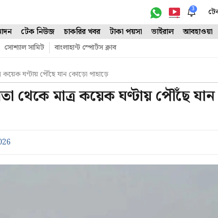
3
টে
োদন
টেক নিউজ
চাকরির খবর
টাকা পয়সা
ভাইরাল
আবহাওয়া
সোশ্যাল সামিট
বাংলাহান্ট স্পোর্টস ক্লাব
য়েক ঘণ্টায় পৌঁছে যান কোড়ো পাহাড়ে
থেকে মাত্র কয়েক ঘণ্টায় পৌঁছে যান
026