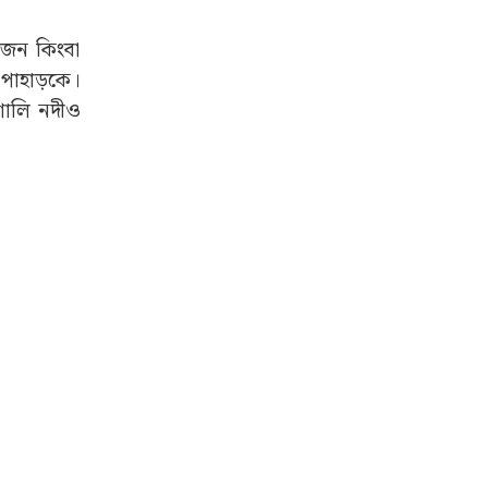
য়জন কিংবা
 পাহাড়কে।
শালি নদীও