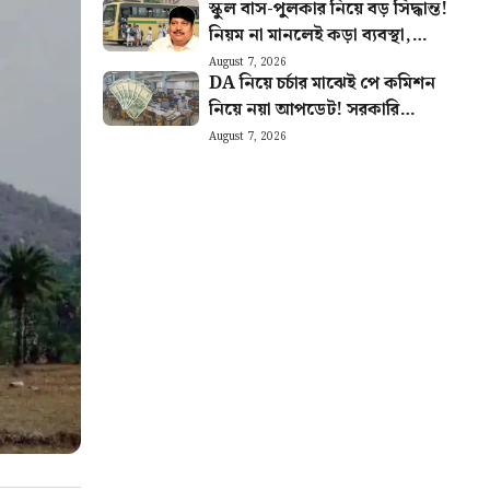
স্কুল বাস-পুলকার নিয়ে বড় সিদ্ধান্ত!
নিয়ম না মানলেই কড়া ব্যবস্থা,
জানাল পরিবহণ মন্ত্রী
August 7, 2026
DA নিয়ে চর্চার মাঝেই পে কমিশন
নিয়ে নয়া আপডেট! সরকারি
কর্মীদের জন্য বড় খবর
August 7, 2026