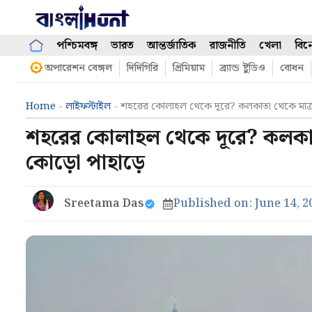
Skip
to
content
পশ্চিমবঙ্গ
ভারত
আন্তর্জাতিক
রাজনীতি
খেলা
বিন
অপারেশন বেঙ্গল
দিদিগিরি
প্রিমিয়াম
ব্র্যান্ড ষ্টুডিও
বোধন
Home
-
লাইফস্টাইল
-
শহরের কোলাহল থেকে দূরে? কলকাতা থেকে মাত্র ক
শহরের কোলাহল থেকে দূরে? কলকাতা 
কোড়ো পাহাড়ে
Sreetama Das
Published on:
June 14, 2