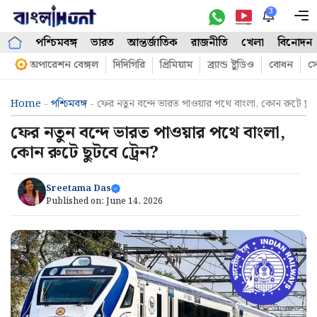
Skip
3
M
to
পশ্চিমবঙ্গ
ভারত
আন্তর্জাতিক
রাজনীতি
খেলা
বিনোদন
content
অপারেশন বেঙ্গল
দিদিগিরি
প্রিমিয়াম
ব্র্যান্ড ষ্টুডিও
বোধন
সো
Home
-
পশ্চিমবঙ্গ
-
ফের নতুন বন্দে ভারত পাওয়ার পথে বাংলা, কোন রুটে ছুটব
ফের নতুন বন্দে ভারত পাওয়ার পথে বাংলা,
কোন রুটে ছুটবে ট্রেন?
Sreetama Das
Published on:
June 14, 2026