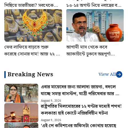
পিছিয়ে ভারতীয়রা? সবথেকে
১৩-১৪ অগস্ট নিয়ে নবান্নের বড়
এগিয়ে কারা? সামনে এল
নির্দেশ
চমকপ্রদ তথ্য
ফের লাফিয়ে বাড়তে শুরু
আগামী মাস থেকে কবে
করেছে সোনার দাম! আজ ২২ ও
অ্যাকাউন্টে ঢুকবে অন্নপূর্ণা
২৪ ক্যারেটের লেটেস্ট রেট জেনে
যোজনার টাকা? বড় ঘোষণা
নিন
মুখ্যমন্ত্রীর
Breaking News
View All
এবার মায়েদের জন্য আলাদা জায়গা, বদলে
যাচ্ছে সমস্ত বাসস্টপ, যাত্রী পরিষেবার আর কী
কী পরিবর্তন?
August 9, 2026
রাষ্ট্রপতির সিলমোহরের ১২ ঘণ্টার মধ্যেই শপথ!
কলকাতা হাই কোর্টে নজিরবিহীন ঘটনা
August 9, 2026
‘এই পে কমিশনের অফিসটা কোথায় হয়েছে