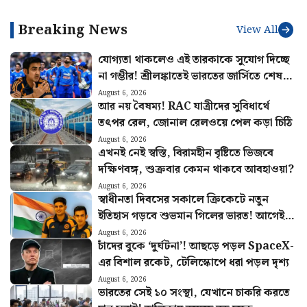
এর
অধিকারী
Breaking News
View All
যোগ্যতা থাকলেও এই তারকাকে সুযোগ দিচ্ছে
না গম্ভীর! শ্রীলঙ্কাতেই ভারতের জার্সিতে শেষ
ম্যাচ খেলবেন এই ক্রিকেটার?
August 6, 2026
আর নয় বৈষম্য! RAC যাত্রীদের সুবিধার্থে
তৎপর রেল, জোনাল রেলওয়ে পেল কড়া চিঠি
August 6, 2026
এখনই নেই স্বস্তি, বিরামহীন বৃষ্টিতে ভিজবে
দক্ষিণবঙ্গ, শুক্রবার কেমন থাকবে আবহাওয়া?
August 6, 2026
স্বাধীনতা দিবসের সকালে ক্রিকেটে নতুন
ইতিহাস গড়বে শুভমান গিলের ভারত! আগেই
হুঙ্কার ছাড়লেন গম্ভীর
August 6, 2026
চাঁদের বুকে ‘দুর্ঘটনা’! আছড়ে পড়ল SpaceX-
এর বিশাল রকেট, টেলিস্কোপে ধরা পড়ল দৃশ্য
August 6, 2026
ভারতের সেই ১০ সংস্থা, যেখানে চাকরি করতে