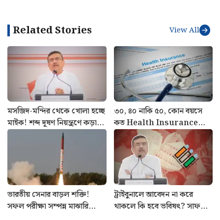
Related Stories
View All
মসজিদ-মন্দির থেকে খোলা হচ্ছে
৩০, ৪০ নাকি ৫০, কোন বয়সে
মাইক! শব্দ দূষণ নিয়ন্ত্রণে কড়া
কত Health Insurance
ব্যবস্থা রাজ্য সরকারের
কভারেজ দরকার? জানালেন
বিশেষজ্ঞরা
ভারতীয় সেনার বাড়ল শক্তি!
ট্রাইবুনালে আবেদন না করে
সফল পরীক্ষা সম্পন্ন মাঝারি
থাকলে কি হবে ভবিষৎ? সাফ
পাল্লার ব্যালিস্টিক মিসাইল অগ্নি ৪-
জানালেন মুখ্যমন্ত্রী শুভেন্দু