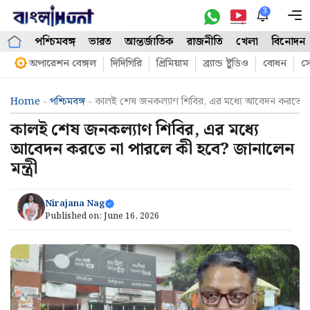
Skip
3
M
to
পশ্চিমবঙ্গ
ভারত
আন্তর্জাতিক
রাজনীতি
খেলা
বিনোদন
content
অপারেশন বেঙ্গল
দিদিগিরি
প্রিমিয়াম
ব্র্যান্ড ষ্টুডিও
বোধন
সো
Home
-
পশ্চিমবঙ্গ
-
কালই শেষ জনকল্যাণ শিবির, এর মধ্যে আবেদন করতে না প
কালই শেষ জনকল্যাণ শিবির, এর মধ্যে
আবেদন করতে না পারলে কী হবে? জানালেন
মন্ত্রী
Nirajana Nag
Published on:
June 16, 2026