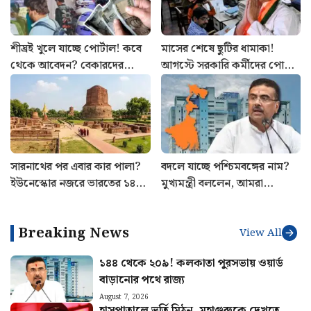
শীঘ্রই খুলে যাচ্ছে পোর্টাল! কবে
মাসের শেষে ছুটির ধামাকা!
থেকে আবেদন? বেকারদের
আগস্টে সরকারি কর্মীদের পোয়া
‘যুবশক্তি’ প্রকল্প নিয়ে নয়া
বারো, রইল হলিডে লিস্ট
আপডেট
সারনাথের পর এবার কার পালা?
বদলে যাচ্ছে পশ্চিমবঙ্গের নাম?
ইউনেস্কোর নজরে ভারতের ১৪
মুখ্যমন্ত্রী বললেন, আমরা
ঐতিহাসিক ও প্রাকৃতিক সম্পদ
মন্ত্রিসভা বসে ঠিক করেছি…
Breaking News
View All
১৪৪ থেকে ২০৯! কলকাতা পুরসভায় ওয়ার্ড
বাড়ানোর পথে রাজ্য
August 7, 2026
হাসপাতালে ভর্তি মিঠুন, মহাগুরুকে দেখতে