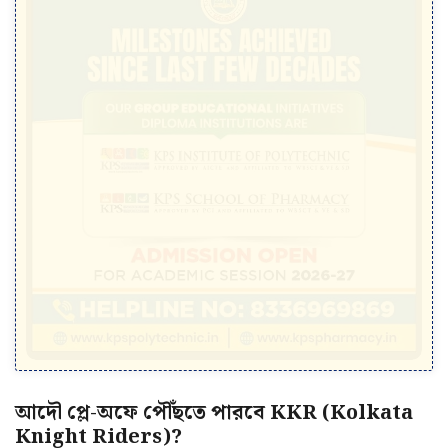
আদৌ প্লে-অফে পৌঁছতে পারবে KKR (Kolkata
Knight Riders)?