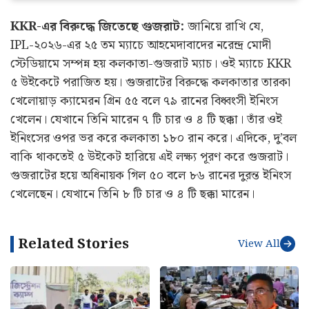
KKR-এর বিরুদ্ধে জিতেছে গুজরাট:
জানিয়ে রাখি যে,
IPL-২০২৬-এর ২৫ তম ম্যাচে আহমেদাবাদের নরেন্দ্র মোদী
স্টেডিয়ামে সম্পন্ন হয় কলকাতা-গুজরাট ম্যাচ। ওই ম্যাচে KKR
৫ উইকেটে পরাজিত হয়। গুজরাটের বিরুদ্ধে কলকাতার তারকা
খেলোয়াড় ক্যামেরন গ্রিন ৫৫ বলে ৭৯ রানের বিধ্বংসী ইনিংস
খেলেন। যেখানে তিনি মারেন ৭ টি চার ও ৪ টি ছক্কা। তাঁর ওই
ইনিংসের ওপর ভর করে কলকাতা ১৮০ রান করে। এদিকে, দু’বল
বাকি থাকতেই ৫ উইকেট হারিয়ে এই লক্ষ্য পূরণ করে গুজরাট।
গুজরাটের হয়ে অধিনায়ক গিল ৫০ বলে ৮৬ রানের দুরন্ত ইনিংস
খেলেছেন। যেখানে তিনি ৮ টি চার ও ৪ টি ছক্কা মারেন।
Related Stories
View All