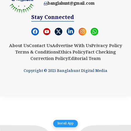
banglahunt@gmail.com
Stay Connected
About Us
Contact Us
Advertise With Us
Privacy Policy
Terms & Conditions
Ethics Policy
Fact Checking
Correction Policy
Editorial Team
Copyright © 2025 Banglahunt Digital Media
Install App