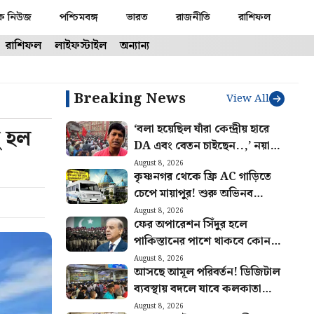
ক নিউজ
পশ্চিমবঙ্গ
ভারত
রাজনীতি
রাশিফল
রাশিফল
লাইফস্টাইল
অন্যান্য
Breaking News
View All
‘বলা হয়েছিল যাঁরা কেন্দ্রীয় হারে
ু হল
DA এবং বেতন চাইছেন..,’ নয়া
বিজ্ঞপ্তি নিয়ে খুশি সংগ্রামী যৌথ
August 8, 2026
কৃষ্ণনগর থেকে ফ্রি AC গাড়িতে
মঞ্চ
চেপে মায়াপুর! শুরু অভিনব
পরিষেবা, কারা সুবিধা পাবেন জানুন
August 8, 2026
ফের অপারেশন সিঁদুর হলে
পাকিস্তানের পাশে থাকবে কোন
কোন দেশ? সম্পন্ন নতুন চুক্তি
August 8, 2026
আসছে আমূল পরিবর্তন! ডিজিটাল
ব্যবস্থায় বদলে যাবে কলকাতা
মেট্রোর স্টেশন পরিচালনা
August 8, 2026