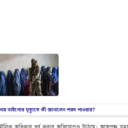
্ঘটনায় ভাইপোর মৃত্যুতে কী জানালেন শরদ পাওয়ার?
ৌলিক অধিকার খর্ব করার অভিযোগও উঠেছে। আত্মপক্ষ সমর্