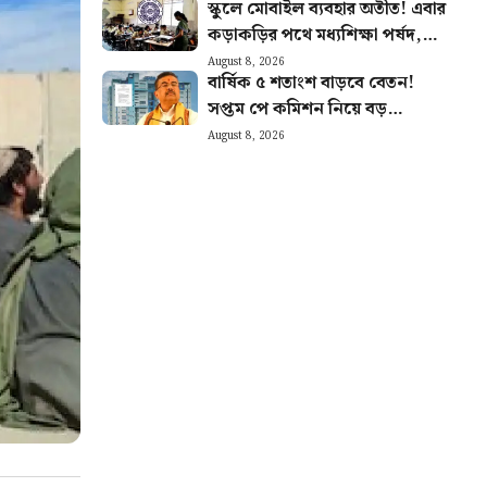
স্কুলে মোবাইল ব্যবহার অতীত! এবার
কড়াকড়ির পথে মধ্যশিক্ষা পর্ষদ,
জারি বিজ্ঞপ্তি
August 8, 2026
বার্ষিক ৫ শতাংশ বাড়বে বেতন!
সপ্তম পে কমিশন নিয়ে বড়
ঘোষণা, নয়া বিজ্ঞপ্তি জারি করল
August 8, 2026
নবান্ন