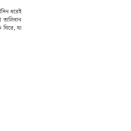
্ঘদিন ধরেই
নে তালিবান
 ঘিরে, যা