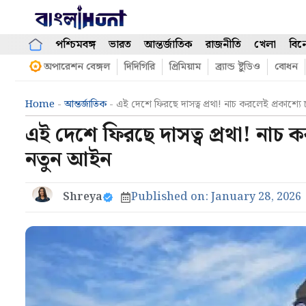
Skip
to
content
পশ্চিমবঙ্গ
ভারত
আন্তর্জাতিক
রাজনীতি
খেলা
বিন
অপারেশন বেঙ্গল
দিদিগিরি
প্রিমিয়াম
ব্র্যান্ড ষ্টুডিও
বোধন
Home
-
আন্তর্জাতিক
-
এই দেশে ফিরছে দাসত্ব প্রথা! নাচ করলেই প্রকাশ্যে
এই দেশে ফিরছে দাসত্ব প্রথা! নাচ ক
নতুন আইন
Shreya
Published on:
January 28, 2026