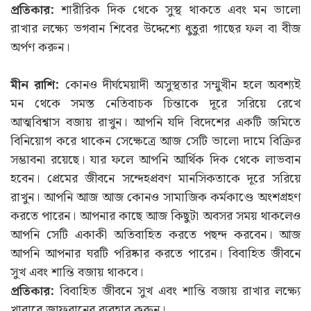
প্রতিকার:
শারীরিক দিক থেকে সুস্থ থাকতে এবং মন ভালো
রাখার লক্ষ্যে ভগবান শিবের উদ্দেশ্যে ধুতুরা গাছের ফল বা বীজ
অর্পণ করুন।
মীন রাশি:
কোনও দীর্ঘমেয়াদী অসুস্থতার সম্মুখীন হলে অবশ্যই
মন থেকে সমস্ত নেতিবাচক চিন্তাকে দূরে সরিয়ে রেখে
আত্মবিশ্বাস বজায় রাখুন। আপনি যদি বিদেশের একটি জমিতে
বিনিয়োগ করে থাকেন সেক্ষেত্রে আজ সেটি ভালো দামে বিক্রির
সম্ভাবনা রয়েছে। যার ফলে আপনি আর্থিক দিক থেকে লাভবান
হবেন। প্রেমের জীবনে সন্দেহপ্রবণ মানসিকতাকে দূরে সরিয়ে
রাখুন। আপনি আজ আজ কোনও সামাজিক কর্মকাণ্ডে অংশগ্রহণ
করতে পারেন। আপনার কাছে আজ কিছুটা অবসর সময় থাকলেও
আপনি সেটি একাকী অতিবাহিত করতে পছন্দ করবেন। আজ
আপনি আপনার ঘরটি পরিষ্কার করতে পারেন। বিবাহিত জীবনে
সুখ এবং শান্তি বজায় থাকবে।
প্রতিকার:
বিবাহিত জীবনে সুখ এবং শান্তি বজায় রাখার লক্ষ্যে
খাবারে জাফরানের ব্যবহার করুন।