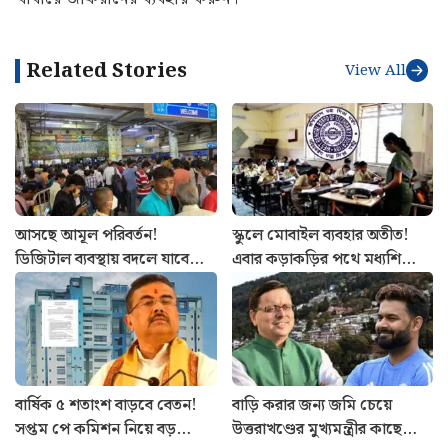
Related Stories
View All
আসছে আমূল পরিবর্তন!
স্কুলে মোবাইল ব্যবহার অতীত!
ডিজিটাল ব্যবস্থায় বদলে যাবে
এবার কড়াকড়ির পথে মধ্যশিক্ষা
কলকাতা মেট্রোর স্টেশন
পর্ষদ, জারি বিজ্ঞপ্তি
পরিচালনা
বার্ষিক ৫ শতাংশ বাড়বে বেতন!
বাড়ি করার জন্য জমি চেয়ে
সপ্তম পে কমিশন নিয়ে বড়
উত্তরাখণ্ডের মুখ্যমন্ত্রীর কাছে