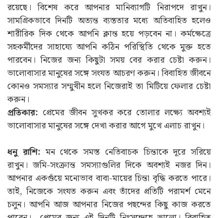
রয়েছে। বিশেষ করে আপনার মানিব্যাগটি নিরাপদে রাখুন।
সামগ্রিকভাবে দিনটি অত্যন্ত ব্যস্ততার মধ্যে অতিবাহিত হলেও
শারীরিক দিক থেকে আপনি ক্লান্ত হয়ে পড়বেন না। কর্মক্ষেত্রে
সহকর্মীদের সাহায্যে আপনি কঠিন পরিস্থিতি থেকে মুক্ত হতে
পারবেন। নিজের জন্য কিছুটা সময় বের করার চেষ্টা করুন।
ভালোবাসার মানুষের সঙ্গে সংযত আচরণ করুন। বিবাহিত জীবনে
কোনও সমস্যার সম্মুখীন হলে নিজেরাই তা মিটিয়ে ফেলার চেষ্টা
করুন।
প্রতিকার:
প্রেমের জীবন সুখকর করে তোলার লক্ষ্যে অবশ্যই
ভালোবাসার মানুষের সঙ্গে দেখা করার আগে মুখে এলাচ রাখুন।
ধনু রাশি:
মন থেকে সমস্ত নেতিবাচক চিন্তাকে দূরে সরিয়ে
রাখুন। জমি-সংক্রান্ত সমস্যাগুলির দিকে অবশ্যই নজর দিন।
আপনার একগুঁয়ে মনোভাব বাবা-মায়ের চিন্তা বৃদ্ধি করতে পারে।
তাই, নিজেকে সংযত করুন এবং তাঁদের প্রতিটি পরামর্শ মেনে
চলুন। আপনি আজ আপনার নিজের পছন্দের কিছু কাজ করতে
পারেন। প্রেমের জন্য এই দিনটি নিঃসন্দেহে ভালো। বিবাহিত