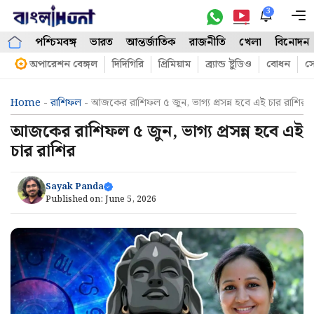
Skip
3
M
to
পশ্চিমবঙ্গ
ভারত
আন্তর্জাতিক
রাজনীতি
খেলা
বিনোদন
content
অপারেশন বেঙ্গল
দিদিগিরি
প্রিমিয়াম
ব্র্যান্ড ষ্টুডিও
বোধন
সো
Home
-
রাশিফল
-
আজকের রাশিফল ৫ জুন, ভাগ্য প্রসন্ন হবে এই চার রাশির
আজকের রাশিফল ৫ জুন, ভাগ্য প্রসন্ন হবে এই
চার রাশির
Sayak Panda
Published on:
June 5, 2026