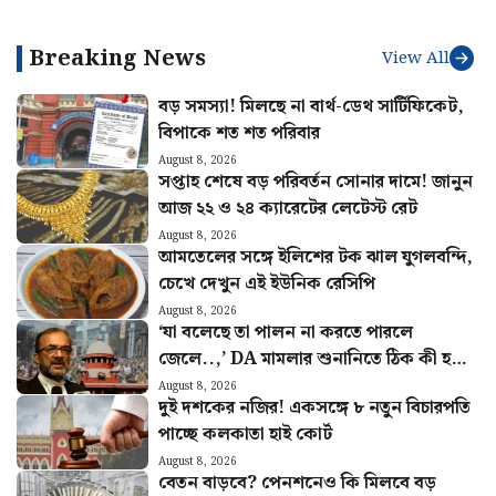
ঘোষণা, নয়া বিজ্ঞপ্তি জারি করল
অনুরোধ ঋষভ পন্থের! কী
নবান্ন
জানালেন পুষ্কর সিং ধামি?
Breaking News
View All
বড় সমস্যা! মিলছে না বার্থ-ডেথ সার্টিফিকেট,
বিপাকে শত শত পরিবার
August 8, 2026
সপ্তাহ শেষে বড় পরিবর্তন সোনার দামে! জানুন
আজ ২২ ও ২৪ ক্যারেটের লেটেস্ট রেট
August 8, 2026
আমতেলের সঙ্গে ইলিশের টক ঝাল যুগলবন্দি,
চেখে দেখুন এই ইউনিক রেসিপি
August 8, 2026
‘যা বলেছে তা পালন না করতে পারলে
জেলে..,’ DA মামলার শুনানিতে ঠিক কী হল?
জানালেন আইনজীবী বিকাশ রঞ্জন
August 8, 2026
দুই দশকের নজির! একসঙ্গে ৮ নতুন বিচারপতি
পাচ্ছে কলকাতা হাই কোর্ট
August 8, 2026
বেতন বাড়বে? পেনশনেও কি মিলবে বড়