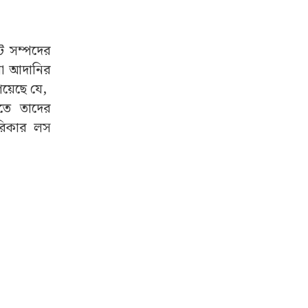
োট সম্পদের
চলা আদানির
িয়েছে যে,
লিতে তাদের
েরিকার লস