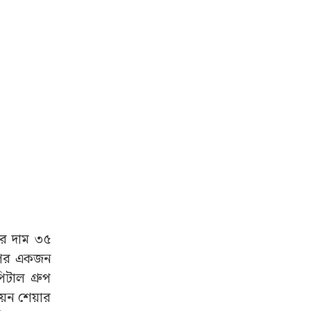
ের দাম ৩৫
রুপের একজন
িটাল গ্রুপ
িয়ন শেয়ার