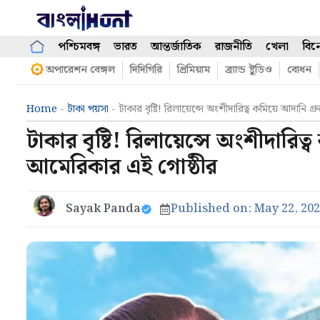
Skip
to
content
পশ্চিমবঙ্গ
ভারত
আন্তর্জাতিক
রাজনীতি
খেলা
বিন
অপারেশন বেঙ্গল
দিদিগিরি
প্রিমিয়াম
ব্র্যান্ড ষ্টুডিও
বোধন
Home
-
টাকা পয়সা
-
টাকার বৃষ্টি! রিলায়েন্সে অংশীদারিত্ব কমিয়ে আদানি
টাকার বৃষ্টি! রিলায়েন্সে অংশীদারিত
আমেরিকার এই গোষ্ঠীর
Sayak Panda
Published on:
May 22, 20