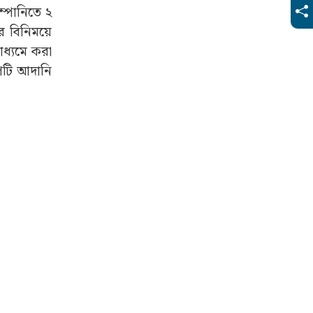
োম্পানিতে ২
র বিনিময়ে
াধ্যমে করা
ুপটি আদানি