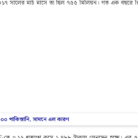
৭ সালের মার্চ মাসে তা ছিল ৭৫৫ মিলিয়ন। গত এক বছরে রিল
,০০০ পাকিস্তানি, সামনে এল কারণ
E-তে ০.২৯ শতাংশ কমে ১,৭৮৮ টাকায় লেনদেন হচ্ছে। এর ৫২