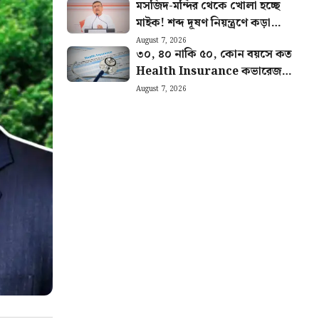
মসজিদ-মন্দির থেকে খোলা হচ্ছে
বোর্ড
মাইক! শব্দ দূষণ নিয়ন্ত্রণে কড়া
ব্যবস্থা রাজ্য সরকারের
August 7, 2026
৩০, ৪০ নাকি ৫০, কোন বয়সে কত
Health Insurance কভারেজ
দরকার? জানালেন বিশেষজ্ঞরা
August 7, 2026