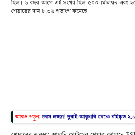
ছিল। ৬ বছর আগে এই সংখ্যা ছিল ৫০০ মিলিয়ন এবং ২০১
শেয়ারের দাম ৮.৩৬ শতাংশ কমেছে।
আরও পড়ুন:
চরম লজ্জা! দুবাই-আবুধাবি থেকে বহিষ্কৃত ২
শেয়ারের অবস্থা:
আদানি পোর্টসের শেয়ার বর্তমানে BS