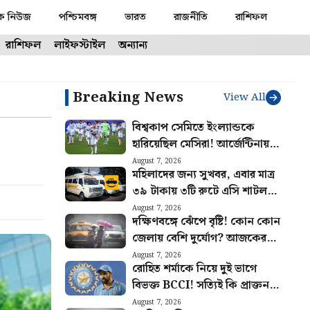
ক নিউজ
পশ্চিমবঙ্গ
ভারত
রাজনীতি
রাশিফল
রাশিফল
লাইফস্টাইল
অন্যান্য
Breaking News
View All
বিশ্বকাপ সেমিতে ইংল্যান্ডকে
হারিয়েছিল মেসিরা! আর্জেন্টিনায়
বিশেষ দিনটি স্মরণীয় করে রাখতে
August 7, 2026
মহিলাদের জন্য সুখবর, এবার মাত্র
নেওয়া হলো বড় উদ্যোগ
৩৯ টাকায় ৩টি রুটে এসি শাটল
পরিষেবা চালু Yatri Sathi-র
August 7, 2026
দক্ষিণবঙ্গে ঝেঁপে বৃষ্টি! কোন কোন
জেলায় বেশি দুর্যোগ? আজকের
আবহাওয়ার খবর
August 7, 2026
রোহিত শর্মাকে নিয়ে দুই ভাগে
বিভক্ত BCCI! সত্যিই কি প্রাক্তন
ভারতীয় অধিনায়কের অবসর চাইছে
August 7, 2026