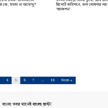
েস্ট চমক! হাড্ডাহাড্ডি
ফলতা কেন্দ্রে বির্তক তুঙ্গে, ২৪২ জনে
ে কে, মমতা না শুভেন্দু?
রিপোর্ট কমিশনে, ফল ঘোষণার পর 
‘অ্যাকশন’
4
5
6
7
…
16
Next
বাংলা খবর মানেই
বাংলা হান্ট!