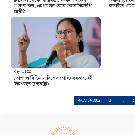
রুদ্রনীল থেকে অগ্নিমিত্রা, সকাল থেকেই
ভবানীপুরে লেট
গেরুয়া ঝড়, এগোলেন কোন কোন বিজেপি
লড়াইয়ে এগিয়
প্রার্থী?
May 4, 2026
সোশ্যাল মিডিয়ায় বিশেষ পোস্ট মমতার, কী
লিখেছেন মুখ্যমন্ত্রী?
Previous
1
…
3