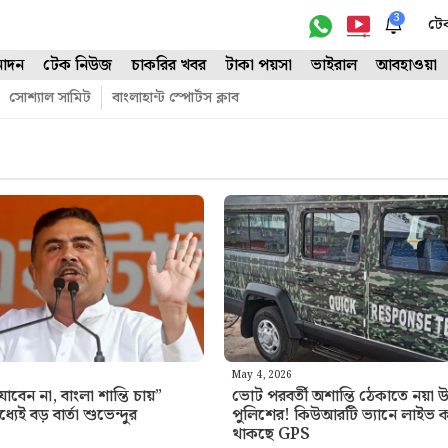
3
টে
োদন
টেক নিউজ
চাকরির খবর
টাকা পয়সা
ভাইরাল
আবহাওয়া
সোশ্যাল সামিট
বাংলাহান্ট স্পোর্টস ক্লাব
May 4, 2026
যাবেন না, বাংলা শান্তি চায়”
ভোট পরবর্তী অশান্তি ঠেকাতে নয়া 
েই বড় বার্তা শুভেন্দুর
পুলিশের! কিউআরটি ভ্যানে লাইভ ক্
থাকছে GPS