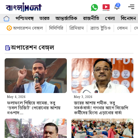
Skip
3
M
to
পশ্চিমবঙ্গ
ভারত
আন্তর্জাতিক
রাজনীতি
খেলা
বিনোদন
content
অপারেশন বেঙ্গল
দিদিগিরি
প্রিমিয়াম
ব্র্যান্ড ষ্টুডিও
বোধন
সো
অপারেশন বেঙ্গল
May 4, 2026
May 3, 2026
ফলাফলে পিছিয়ে বামেরা, তবু
জয়ের আশায় শমীক, তবু
‘ডবল ডিজিট’ পেরোনোর আশায়
সতর্কবার্তা! গণনার আগে বিজেপি
নওশাদ…
কর্মীদের হিংসা এড়ানোর বার্তা