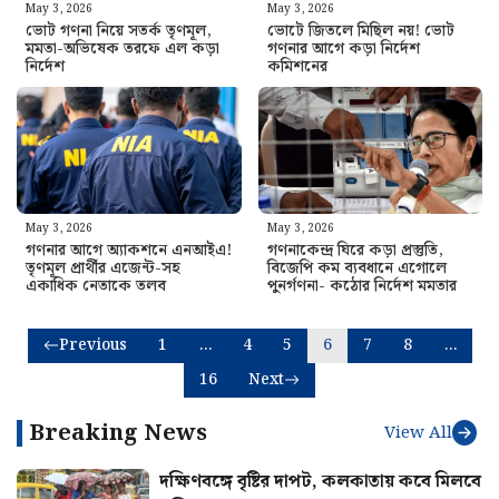
May 3, 2026
May 3, 2026
ভোট গণনা নিয়ে সতর্ক তৃণমূল,
ভোটে জিতলে মিছিল নয়! ভোট
মমতা-অভিষেক তরফে এল কড়া
গণনার আগে কড়া নির্দেশ
নির্দেশ
কমিশনের
May 3, 2026
May 3, 2026
গণনার আগে অ্যাকশনে এনআইএ!
গণনাকেন্দ্র‌ ঘিরে কড়া প্রস্তুতি,
তৃণমূল প্রার্থীর এজেন্ট-সহ
বিজেপি কম ব্যবধানে এগোলে
একাধিক নেতাকে তলব
পুনর্গণনা- কঠোর নির্দেশ মমতার
Previous
1
…
4
5
6
7
8
…
16
Next
Breaking News
View All
দক্ষিণবঙ্গে বৃষ্টির দাপট, কলকাতায় কবে মিলবে