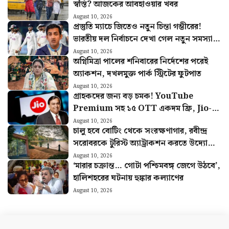
স্বস্তি? আজকের আবহাওয়ার খবর
August 10, 2026
প্রস্তুতি ম্যাচে জিতেও নতুন চিন্তা গম্ভীরের!
ভারতীয় দল নির্বাচনে দেখা গেল নতুন সমস্যা…
August 10, 2026
অগ্নিমিত্রা পালের শনিবারের নির্দেশের পরেই
অ্যাকশন, দখলমুক্ত পার্ক স্ট্রিটের ফুটপাত
August 10, 2026
গ্রাহকদের জন্য বড় চমক! YouTube
Premium সহ ১৫ OTT একদম ফ্রি, Jio-র
নতুন Pass-এ একগুচ্ছ সুবিধা
August 10, 2026
চালু হবে বোটিং থেকে সংরক্ষণাগার, রবীন্দ্র
সরোবরকে টুরিস্ট অ্যাট্রাকশন করতে উদ্যোগী
KMDA
August 10, 2026
‘মারার চক্রান্ত… গোটা পশ্চিমবঙ্গ জেগে উঠবে’,
হালিশহরের ঘটনায় হুঙ্কার কল্যাণের
August 10, 2026