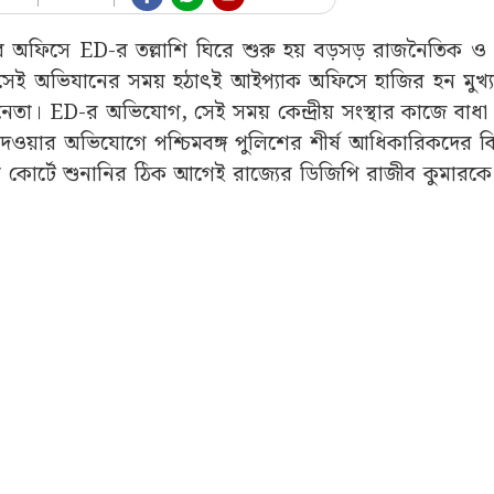
-এর অফিসে ED-র তল্লাশি ঘিরে শুরু হয় বড়সড় রাজনৈতিক ও 
সেই অভিযানের সময় হঠাৎই আইপ্যাক অফিসে হাজির হন মুখ্যমন্
্ষ নেতা। ED-র অভিযোগ, সেই সময় কেন্দ্রীয় সংস্থার কাজে বাধ
া দেওয়ার অভিযোগে পশ্চিমবঙ্গ পুলিশের শীর্ষ আধিকারিকদের বি
্রিম কোর্টে শুনানির ঠিক আগেই রাজ্যের ডিজিপি রাজীব কুমার