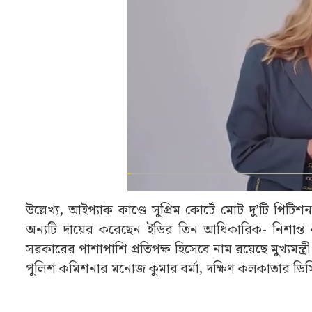
উল্লেখ্য, আইপ্যাক কাণ্ডে সুপ্রিম কোর্টে মোট দু’টি পি
অন্যটি দায়ের করেছেন ইডির তিন আধিকারিক- নিশান্ত কু
সরকারের পাশাপাশি প্রতিপক্ষ হিসেবে নাম রয়েছে মুখ্যমন্
পুলিশ কমিশনার মনোজ কুমার বর্মা, দক্ষিণ কলকাতার ডিস