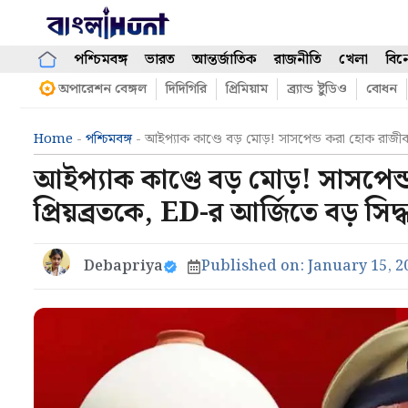
Skip
to
content
পশ্চিমবঙ্গ
ভারত
আন্তর্জাতিক
রাজনীতি
খেলা
বিন
অপারেশন বেঙ্গল
দিদিগিরি
প্রিমিয়াম
ব্র্যান্ড ষ্টুডিও
বোধন
Home
-
পশ্চিমবঙ্গ
-
আইপ্যাক কাণ্ডে বড় মোড়! সাসপেন্ড করা হোক রাজীব ক
আইপ্যাক কাণ্ডে বড় মোড়! সাসপে
প্রিয়ব্রতকে, ED-র আর্জিতে বড় সিদ্ধা
Debapriya
Published on:
January 15, 2