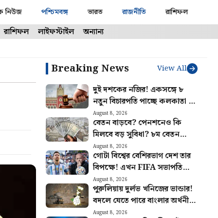
ক নিউজ
পশ্চিমবঙ্গ
ভারত
রাজনীতি
রাশিফল
রাশিফল
লাইফস্টাইল
অন্যান্য
Breaking News
View All
দুই দশকের নজির! একসঙ্গে ৮
নতুন বিচারপতি পাচ্ছে কলকাতা হাই
কোর্ট
August 8, 2026
বেতন বাড়বে? পেনশনেও কি
মিলবে বড় সুবিধা? ৮ম বেতন
কমিশনের বৈঠক ঘিরে বাড়ছে আশা
August 8, 2026
গোটা বিশ্বের বেশিরভাগ দেশ তার
বিপক্ষে! এখন FIFA সভাপতি
ইনফান্তিনোর পাশে দাঁড়ালো মেসির
August 8, 2026
পুরুলিয়ায় দুর্লভ খনিজের ভান্ডার!
আর্জেন্টিনা
বদলে যেতে পারে বাংলার অর্থনীতি,
মিলবে প্রচুর কর্মসংস্থান
August 8, 2026