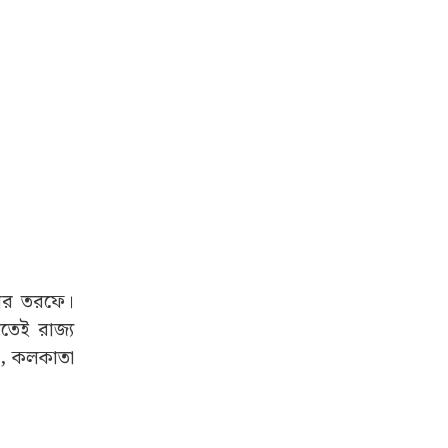
্থার তরফে।
তেই রাজ্য
r), কলকাতা