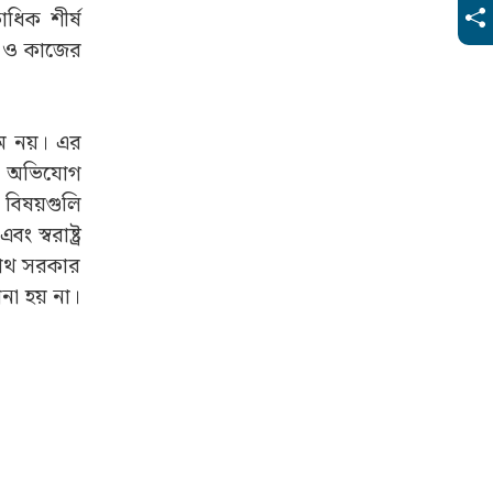
ধিক শীর্ষ
া ও কাজের
থম নয়। এর
র। অভিযোগ
 বিষয়গুলি
স্বরাষ্ট্র
্নাথ সরকার
না হয় না।