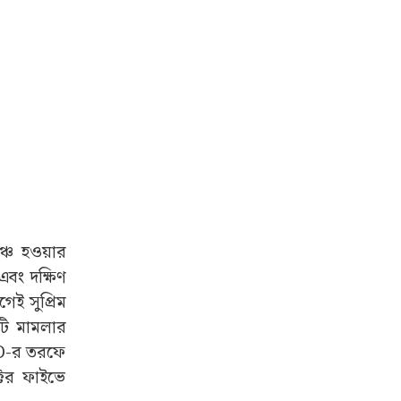
ঞ্চে হওয়ার
বং দক্ষিণ
ই সুপ্রিম
কটি মামলার
ED-র তরফে
্টর ফাইভে