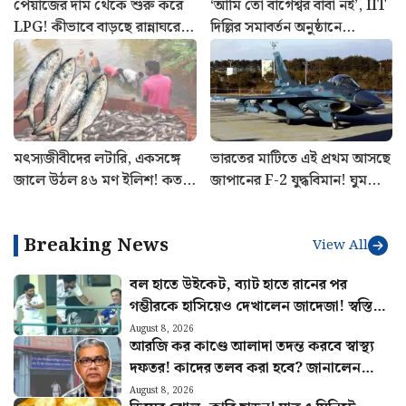
পেঁয়াজের দাম থেকে শুরু করে
‘আমি তো বাগেশ্বর বাবা নই’, IIT
LPG! কীভাবে বাড়ছে রান্নাঘরের
দিল্লির সমাবর্তন অনুষ্ঠানে
খরচ? চিন্তা বাড়াচ্ছে পরিসংখ্যান
পড়ুয়াদের মন জিতলেন মোদী,
দিলেন বিশেষ বার্তা
মৎস্যজীবীদের লটারি, একসঙ্গে
ভারতের মাটিতে এই প্রথম আসছে
জালে উঠল ৪৬ মণ ইলিশ! কত
জাপানের F-2 যুদ্ধবিমান! ঘুম
টাকায় বিক্রি হল জানেন?
উড়ল চিনের, গ্লোবাল টাইমস
করল সতর্ক
Breaking News
View All
বল হাতে উইকেট, ব্যাট হাতে রানের পর
গম্ভীরকে হাসিয়েও দেখালেন জাদেজা! স্বস্তিতে
ভারতীয় দল
August 8, 2026
আরজি কর কাণ্ডে আলাদা তদন্ত করবে স্বাস্থ্য
দফতর! কাদের তলব করা হবে? জানালেন
স্বাস্থ্যমন্ত্রী
August 8, 2026