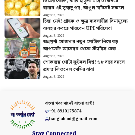
ডিমের ঝোল, কারি ছাড়ুন! মাত্র ৫ মিনিটে
বানান এই সুস্বাদু পদ, আঙুল চাটবেই সকলে
August 8, 2026
চিন্তা নেই! গ্রাহক ও ক্ষুদ্র ব্যবসায়ীরা বিনামূল্যে
ব্যবহার করতে পারবেন UPI পরিষেবা
August 8, 2026
অন্নপূর্ণা যোজনার নতুন পোর্টাল নিয়ে বড়
আপডেট! আবেদন থেকে স্ট্যাটাস চেক
কীভাবে জানুন
August 8, 2026
শোকস্তব্ধ গোটা ফুটবল বিশ্ব! ৬৮ বছর বয়সে
প্রয়াত লিওনেল মেসির বাবা
August 8, 2026
বাংলা খবর মানেই
বাংলা হান্ট!
+91 8910175874
banglahunt@gmail.com
Stay Connected