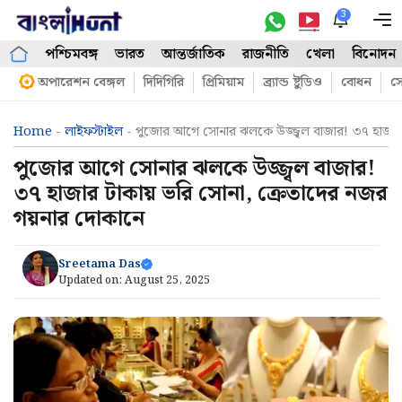
Skip
3
M
to
পশ্চিমবঙ্গ
ভারত
আন্তর্জাতিক
রাজনীতি
খেলা
বিনোদন
content
অপারেশন বেঙ্গল
দিদিগিরি
প্রিমিয়াম
ব্র্যান্ড ষ্টুডিও
বোধন
সো
Home
-
লাইফস্টাইল
-
পুজোর আগে সোনার ঝলকে উজ্জ্বল বাজার! ৩৭ হাজার 
পুজোর আগে সোনার ঝলকে উজ্জ্বল বাজার!
৩৭ হাজার টাকায় ভরি সোনা, ক্রেতাদের নজর
গয়নার দোকানে
Sreetama Das
Updated on:
August 25, 2025