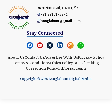
বাংলা খবর মানেই
বাংলা হান্ট!
+91 8910175874
banglahunt@gmail.com
Stay Connected
About Us
Contact Us
Advertise With Us
Privacy Policy
Terms & Conditions
Ethics Policy
Fact Checking
Correction Policy
Editorial Team
Copyright © 2025 Banglahunt Digital Media