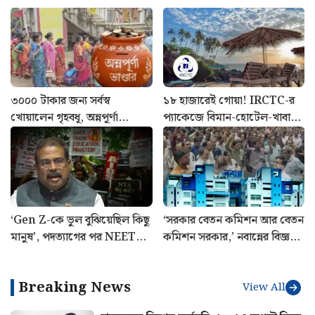
৩০০০ টাকার জন্য সর্বস্ব
১৮ হাজারেই গোয়া! IRCTC-র
খোয়ালেন গৃহবধূ, অন্নপূর্ণা
প্যাকেজে বিমান-হোটেল-খাবার,
যোজনার নামে বিরাট প্রতারণা
জানুন পুরো খরচ
‘Gen Z-কে ভুল বুঝিয়েছিল কিছু
‘সরকার বেতন কমিশন আর বেতন
মানুষ’, পদত্যাগের পর NEET
কমিশন সরকার,’ নবান্নের বিজ্ঞপ্তি
আন্দোলন নিয়ে প্রথমবার মুখ
নিয়ে বিস্ফোরক মলয়
খুললেন ধমেন্দ্র প্রধান
মুখোপাধ্যায়
Breaking News
View All