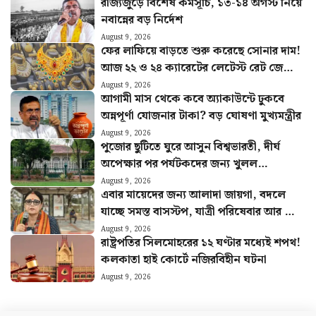
রাজ্যজুড়ে বিশেষ কর্মসূচি, ১৩-১৪ অগস্ট নিয়ে
নবান্নের বড় নির্দেশ
August 9, 2026
ফের লাফিয়ে বাড়তে শুরু করেছে সোনার দাম!
আজ ২২ ও ২৪ ক্যারেটের লেটেস্ট রেট জেনে
নিন
August 9, 2026
আগামী মাস থেকে কবে অ্যাকাউন্টে ঢুকবে
অন্নপূর্ণা যোজনার টাকা? বড় ঘোষণা মুখ্যমন্ত্রীর
August 9, 2026
পুজোর ছুটিতে ঘুরে আসুন বিশ্বভারতী, দীর্ঘ
অপেক্ষার পর পর্যটকদের জন্য খুলল
শান্তিনিকেতন গৃহ
August 9, 2026
এবার মায়েদের জন্য আলাদা জায়গা, বদলে
যাচ্ছে সমস্ত বাসস্টপ, যাত্রী পরিষেবার আর কী
কী পরিবর্তন?
August 9, 2026
রাষ্ট্রপতির সিলমোহরের ১২ ঘণ্টার মধ্যেই শপথ!
কলকাতা হাই কোর্টে নজিরবিহীন ঘটনা
August 9, 2026