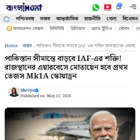
Skip
3
M
to
পশ্চিমবঙ্গ
ভারত
আন্তর্জাতিক
রাজনীতি
খেলা
বিনোদন
content
অপারেশন বেঙ্গল
দিদিগিরি
প্রিমিয়াম
ব্র্যান্ড ষ্টুডিও
বোধন
সো
Home
-
ভারত
-
পাকিস্তান সীমান্তে বাড়বে IAF-এর শক্তি! রাজস্থানের এয়ার
পাকিস্তান সীমান্তে বাড়বে IAF-এর শক্তি!
রাজস্থানের এয়ারবেসে মোতায়েন হবে প্রথম
তেজস Mk1A স্কোয়াড্রন
Shreya
Published on:
May 11, 2026