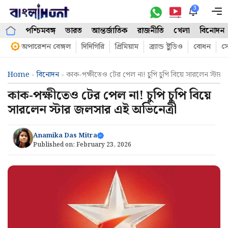
Skip
3
M
to
পশ্চিমবঙ্গ
ভারত
আন্তর্জাতিক
রাজনীতি
খেলা
বিনোদন
content
অপারেশন বেঙ্গল
দিদিগিরি
প্রিমিয়াম
ব্র্যান্ড ষ্টুডিও
বোধন
সো
Home
-
বিনোদন
-
কাক-পক্ষীতেও টের পেল না! চুপি চুপি বিয়ে সারলেন স্টার
কাক-পক্ষীতেও টের পেল না! চুপি চুপি বিয়ে
সারলেন স্টার জলসার এই অভিনেত্রী
Anamika Das Mitra
Published on:
February 23, 2026