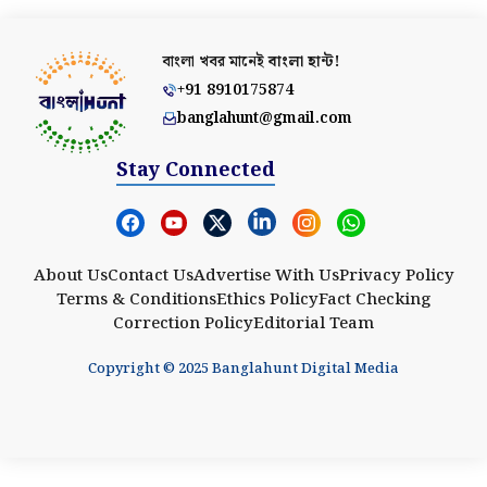
বাংলা খবর মানেই
বাংলা হান্ট!
+91 8910175874
banglahunt@gmail.com
Stay Connected
About Us
Contact Us
Advertise With Us
Privacy Policy
Terms & Conditions
Ethics Policy
Fact Checking
Correction Policy
Editorial Team
Copyright © 2025 Banglahunt Digital Media