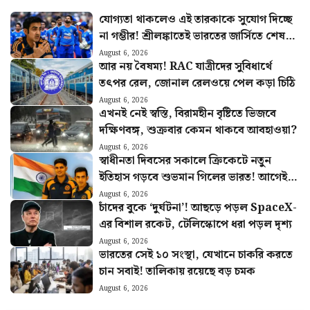
যোগ্যতা থাকলেও এই তারকাকে সুযোগ দিচ্ছে
না গম্ভীর! শ্রীলঙ্কাতেই ভারতের জার্সিতে শেষ
ম্যাচ খেলবেন এই ক্রিকেটার?
August 6, 2026
আর নয় বৈষম্য! RAC যাত্রীদের সুবিধার্থে
তৎপর রেল, জোনাল রেলওয়ে পেল কড়া চিঠি
August 6, 2026
এখনই নেই স্বস্তি, বিরামহীন বৃষ্টিতে ভিজবে
দক্ষিণবঙ্গ, শুক্রবার কেমন থাকবে আবহাওয়া?
August 6, 2026
স্বাধীনতা দিবসের সকালে ক্রিকেটে নতুন
ইতিহাস গড়বে শুভমান গিলের ভারত! আগেই
হুঙ্কার ছাড়লেন গম্ভীর
August 6, 2026
চাঁদের বুকে ‘দুর্ঘটনা’! আছড়ে পড়ল SpaceX-
এর বিশাল রকেট, টেলিস্কোপে ধরা পড়ল দৃশ্য
August 6, 2026
ভারতের সেই ১০ সংস্থা, যেখানে চাকরি করতে
চান সবাই! তালিকায় রয়েছে বড় চমক
August 6, 2026