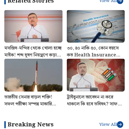
Related Stories
View All
মসজিদ-মন্দির থেকে খোলা হচ্ছে
৩০, ৪০ নাকি ৫০, কোন বয়সে
মাইক! শব্দ দূষণ নিয়ন্ত্রণে কড়া
কত Health Insurance
ব্যবস্থা রাজ্য সরকারের
কভারেজ দরকার? জানালেন
বিশেষজ্ঞরা
ভারতীয় সেনার বাড়ল শক্তি!
ট্রাইবুনালে আবেদন না করে
সফল পরীক্ষা সম্পন্ন মাঝারি
থাকলে কি হবে ভবিষৎ? সাফ
পাল্লার ব্যালিস্টিক মিসাইল অগ্নি ৪-
জানালেন মুখ্যমন্ত্রী শুভেন্দু
এর
অধিকারী
Breaking News
View All