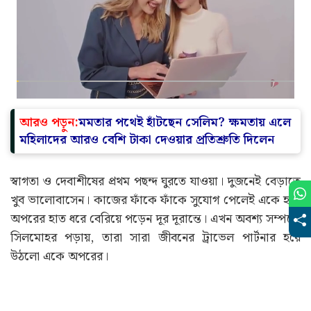
আরও পড়ুন:
মমতার পথেই হাঁটছেন সেলিম? ক্ষমতায় এলে
মহিলাদের আরও বেশি টাকা দেওয়ার প্রতিশ্রুতি দিলেন
স্বাগতা ও দেবাশীষের প্রথম পছন্দ ঘুরতে যাওয়া। দুজনেই বেড়াতে
খুব ভালোবাসেন। কাজের ফাঁকে ফাঁকে সুযোগ পেলেই একে হাত
অপরের হাত ধরে বেরিয়ে পড়েন দূর দূরান্তে। এখন অবশ্য সম্পর্কে
সিলমোহর পড়ায়, তারা সারা জীবনের ট্রাভেল পার্টনার হয়ে
উঠলো একে অপরের।