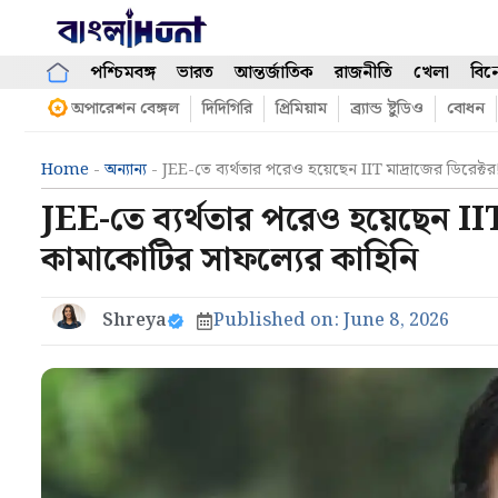
Skip
to
content
পশ্চিমবঙ্গ
ভারত
আন্তর্জাতিক
রাজনীতি
খেলা
বিন
অপারেশন বেঙ্গল
দিদিগিরি
প্রিমিয়াম
ব্র্যান্ড ষ্টুডিও
বোধন
Home
-
অন্যান্য
-
JEE-তে ব্যর্থতার পরেও হয়েছেন IIT মাদ্রাজের ডিরেক্
JEE-তে ব্যর্থতার পরেও হয়েছেন IIT
কামাকোটির সাফল্যের কাহিনি
Shreya
Published on:
June 8, 2026