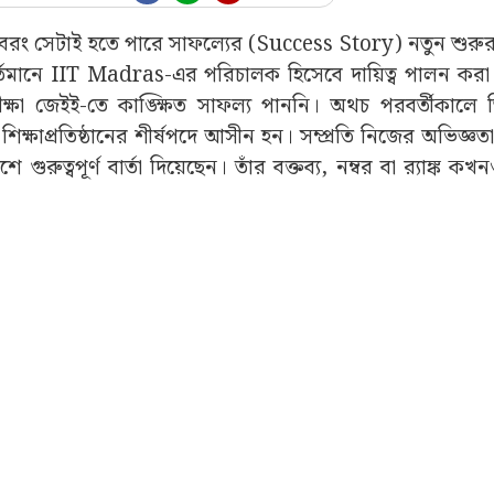
 নয়, বরং সেটাই হতে পারে সাফল্যের (Success Story) নতুন শুর
মানে IIT Madras-এর পরিচালক হিসেবে দায়িত্ব পালন করা এ
্ষা জেইই-তে কাঙ্ক্ষিত সাফল্য পাননি। অথচ পরবর্তীকালে 
 শিক্ষাপ্রতিষ্ঠানের শীর্ষপদে আসীন হন। সম্প্রতি নিজের অভিজ্ঞ
ুরুত্বপূর্ণ বার্তা দিয়েছেন। তাঁর বক্তব্য, নম্বর বা র‍্যাঙ্ক ক