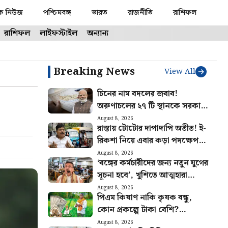
ক নিউজ
পশ্চিমবঙ্গ
ভারত
রাজনীতি
রাশিফল
রাশিফল
লাইফস্টাইল
অন্যান্য
Breaking News
View All
চিনের নাম বদলের জবাব!
অরুণাচলের ২৭ টি স্থানকে সরকারি
মানচিত্রে অন্তর্ভুক্ত করল ভারত
August 8, 2026
রাস্তায় টোটোর দাপাদাপি অতীত! ই-
রিকশা নিয়ে এবার কড়া পদক্ষেপ
পরিবহণ দফতরের
August 8, 2026
‘বঙ্গের কর্মচারীদের জন্য নতুন যুগের
সূচনা হবে’, খুশিতে আত্মহারা
সরকারি কর্মচারীরা
August 8, 2026
পিএম কিষাণ নাকি কৃষক বন্ধু,
কোন প্রকল্পে টাকা বেশি?
কোনটায় বেশি সুবিধা জানুন
August 8, 2026