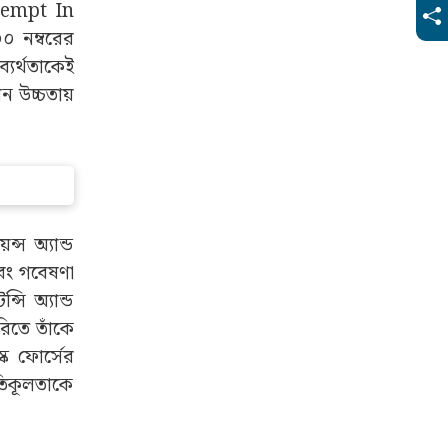
Attempt In
০ নম্বরের
্যর্থতাকেই
ন উচ্চতায়
স অ্যান্ড
এবং গবেষণা
সি অ্যান্ড
রিতে তাঁকে
্ক ফোর্সের
রতিকূলতাকে