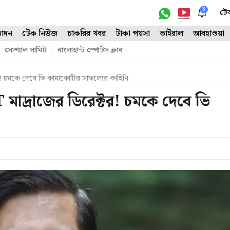
3
টে
োদন
টেক নিউজ
চাকরির খবর
টাকা পয়সা
ভাইরাল
আবহাওয়া
সোশ্যাল সামিট
বাংলাহান্ট স্পোর্টস ক্লাব
টর! চমকে দেবে ভি কামাকোটির সাফল্যের কাহিনি
 মাদ্রাজের ডিরেক্টর! চমকে দেবে ভি