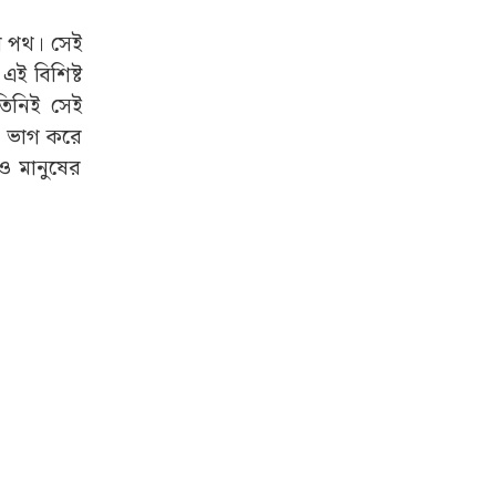
ুর পথ। সেই
ই বিশিষ্ট
তিনিই সেই
তা ভাগ করে
খনও মানুষের