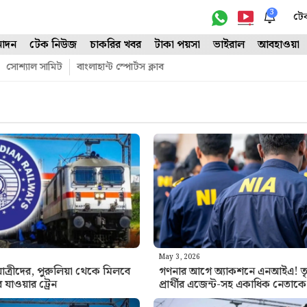
3
টে
োদন
টেক নিউজ
চাকরির খবর
টাকা পয়সা
ভাইরাল
আবহাওয়া
সোশ্যাল সামিট
বাংলাহান্ট স্পোর্টস ক্লাব
May 3, 2026
েলযাত্রীদের, পুরুলিয়া থেকে মিলবে
গণনার আগে অ্যাকশনে এনআইএ! ত
 যাওয়ার ট্রেন
প্রার্থীর এজেন্ট-সহ একাধিক নেতাক