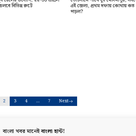
ূর্ব রেলের উদ্যোগ, ২২-৩০ এপ্রিল
ভোটদানে শীর্ষে দুই মেদিনীপুর, সব
 চলবে বিভিন্ন রুটে
এই জেলা, প্রথম দফায় কোথায় ক
পড়ল?
2
3
4
…
7
Next
বাংলা খবর মানেই
বাংলা হান্ট!