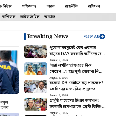
ক নিউজ
পশ্চিমবঙ্গ
ভারত
রাজনীতি
রাশিফল
রাশিফল
লাইফস্টাইল
অন্যান্য
Breaking News
View All
পুজোর মরসুমেই ফের একবার
বাড়বে DA? সরকারি কর্মীদের জন্য
বিরাট আপডেট
August 6, 2026
‘যারা লক্ষ্মীর ভাণ্ডারের টাকা
পেতেন…’! অন্নপূর্ণা যোজনা নিয়ে
বড় আপডেট দিলেন মন্ত্রী দিলীপ
August 6, 2026
বকেয়া DA মেটাতে বড় পদক্ষেপ!
১৫ দিনের মধ্যে বিল প্রস্তুতের
নির্দেশ অর্থ দপ্তরের
August 6, 2026
প্রসূতি মায়েদের চিন্তার অবসান!
ৃণমূল
সরকারি হাসপাতালে ব্রেস্ট ফিডিং
ে তলব
কর্নার তৈরির ঘোষণা স্বাস্থ্যমন্ত্রীর
August 6, 2026